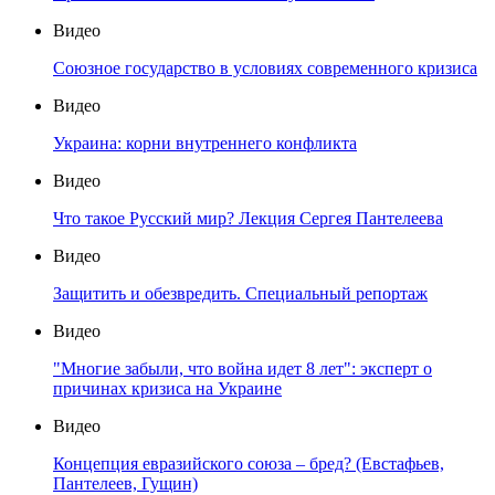
Видео
Союзное государство в условиях современного кризиса
Видео
Украина: корни внутреннего конфликта
Видео
Что такое Русский мир? Лекция Сергея Пантелеева
Видео
Защитить и обезвредить. Специальный репортаж
Видео
"Многие забыли, что война идет 8 лет": эксперт о
причинах кризиса на Украине
Видео
Концепция евразийского союза – бред? (Евстафьев,
Пантелеев, Гущин)