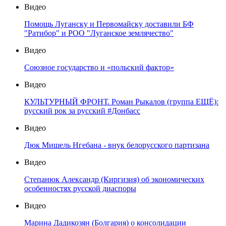
Видео
Помощь Луганску и Первомайску доставили БФ
"Ратибор" и РОО "Луганское землячество"
Видео
Союзное государство и «польский фактор»
Видео
КУЛЬТУРНЫЙ ФРОНТ. Роман Рыкалов (группа ЕЩЁ):
русский рок за русский #Донбасс
Видео
Дюк Мишель Нгебана - внук белорусского партизана
Видео
Степанюк Александр (Киргизия) об экономических
особенностях русской диаспоры
Видео
Марина Дадикозян (Болгария) о консолидации