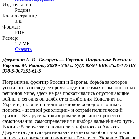
Издательство:
Родина
Кол-во страниц:
336
Формат:
PDF
Размер:
1.2 МБ
Скачать
Дзермант А. В. Беларусь — Евразия. Пограничье России и
Европы. М: Родина, 2020 - 336 с. УДК 82-94 ББК 85.374 ISBN
978-5-907351-61-5
Пограничье, фронтир России и Европы, борьба за которое
усилилась в последнее время, - один из самых взрывоопасных
регионов мире, здесь не раз прокатывались опустошающие
войны и сегодня он далёк от спокойствия. Конфликт на
Украине, ставший причиной «новой холодной войны»,
попытка «цветной революции» и острый политический
кризис в Беларуси катализировали в регионе процессы
самопознания, самоопределения и выбора дальнейшего пути.
В книге белорусского политолога и философа Алексея
Дзерманта даются оригинальные ответы на обострившиеся
вопросы о поиске идентичности в Беларуси, Украине, Польше