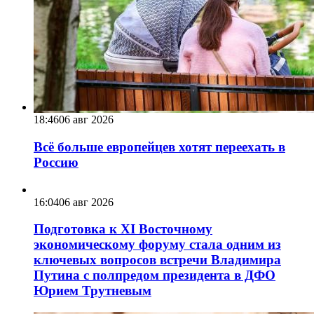
18:46
06 авг 2026
Всё больше европейцев хотят переехать в
Россию
16:04
06 авг 2026
Подготовка к XI Восточному
экономическому форуму стала одним из
ключевых вопросов встречи Владимира
Путина с полпредом президента в ДФО
Юрием Трутневым