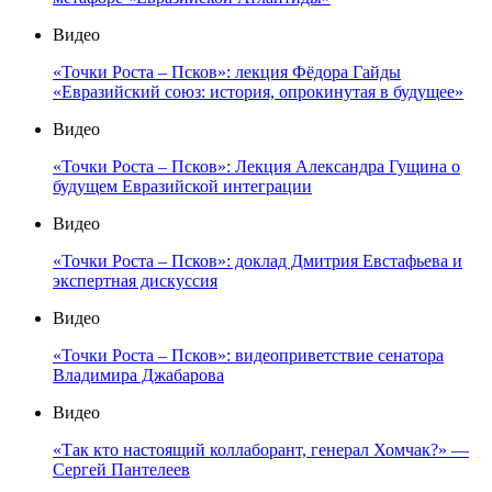
Видео
«Точки Роста – Псков»: лекция Фёдора Гайды
«Евразийский союз: история, опрокинутая в будущее»
Видео
«Точки Роста – Псков»: Лекция Александра Гущина о
будущем Евразийской интеграции
Видео
«Точки Роста – Псков»: доклад Дмитрия Евстафьева и
экспертная дискуссия
Видео
«Точки Роста – Псков»: видеоприветствие сенатора
Владимира Джабарова
Видео
«Так кто настоящий коллаборант, генерал Хомчак?» —
Сергей Пантелеев