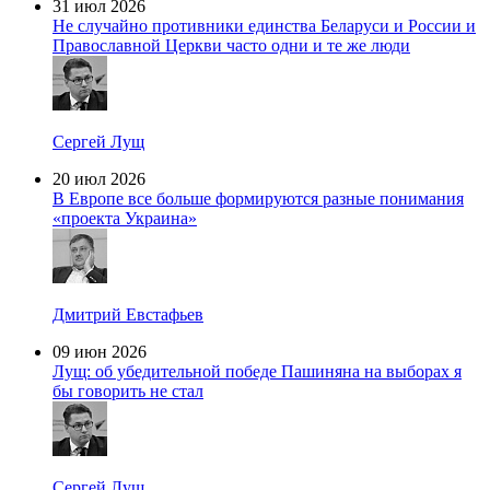
31 июл 2026
Не случайно противники единства Беларуси и России и
Православной Церкви часто одни и те же люди
Сергей Лущ
20 июл 2026
В Европе все больше формируются разные понимания
«проекта Украина»
Дмитрий Евстафьев
09 июн 2026
Лущ: об убедительной победе Пашиняна на выборах я
бы говорить не стал
Сергей Лущ