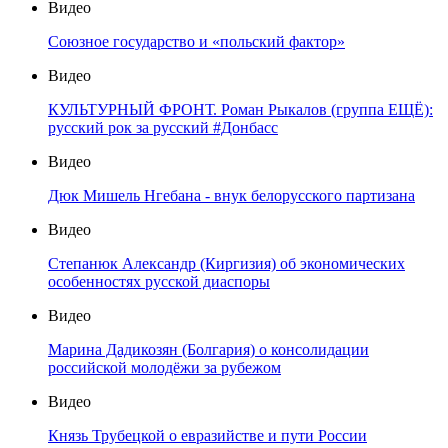
Видео
Союзное государство и «польский фактор»
Видео
КУЛЬТУРНЫЙ ФРОНТ. Роман Рыкалов (группа ЕЩЁ):
русский рок за русский #Донбасс
Видео
Дюк Мишель Нгебана - внук белорусского партизана
Видео
Степанюк Александр (Киргизия) об экономических
особенностях русской диаспоры
Видео
Марина Дадикозян (Болгария) о консолидации
российской молодёжи за рубежом
Видео
Князь Трубецкой о евразийстве и пути России