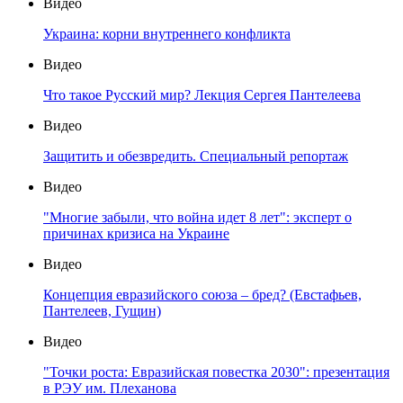
Видео
Украина: корни внутреннего конфликта
Видео
Что такое Русский мир? Лекция Сергея Пантелеева
Видео
Защитить и обезвредить. Специальный репортаж
Видео
"Многие забыли, что война идет 8 лет": эксперт о
причинах кризиса на Украине
Видео
Концепция евразийского союза – бред? (Евстафьев,
Пантелеев, Гущин)
Видео
"Точки роста: Евразийская повестка 2030": презентация
в РЭУ им. Плеханова