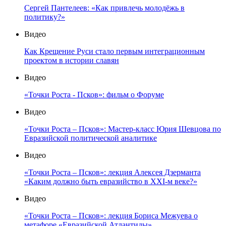
Сергей Пантелеев: «Как привлечь молодёжь в
политику?»
Видео
Как Крещение Руси стало первым интеграционным
проектом в истории славян
Видео
«Точки Роста - Псков»: фильм о Форуме
Видео
«Точки Роста – Псков»: Мастер-класс Юрия Шевцова по
Евразийской политической аналитике
Видео
«Точки Роста – Псков»: лекция Алексея Дзерманта
«Каким должно быть евразийство в XXI-м веке?»
Видео
«Точки Роста – Псков»: лекция Бориса Межуева о
метафоре «Евразийской Атлантиды»