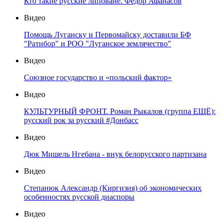
Кто такие русские липоване. Федор Афанасов
Видео
Помощь Луганску и Первомайску доставили БФ
"Ратибор" и РОО "Луганское землячество"
Видео
Союзное государство и «польский фактор»
Видео
КУЛЬТУРНЫЙ ФРОНТ. Роман Рыкалов (группа ЕЩЁ):
русский рок за русский #Донбасс
Видео
Дюк Мишель Нгебана - внук белорусского партизана
Видео
Степанюк Александр (Киргизия) об экономических
особенностях русской диаспоры
Видео