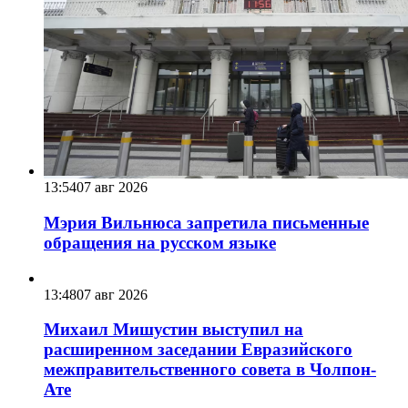
13:54
07 авг 2026
Мэрия Вильнюса запретила письменные
обращения на русском языке
13:48
07 авг 2026
Михаил Мишустин выступил на
расширенном заседании Евразийского
межправительственного совета в Чолпон-
Ате