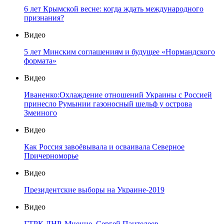
6 лет Крымской весне: когда ждать международного
признания?
Видео
5 лет Минским соглашениям и будущее «Нормандского
формата»
Видео
Иваненко:Охлаждение отношений Украины с Россией
принесло Румынии газоносный шельф у острова
Змеиного
Видео
Как Россия завоёвывала и осваивала Северное
Причерноморье
Видео
Президентские выборы на Украине-2019
Видео
ГТРК ЛНР. Мнение. Сергей Пантелеев