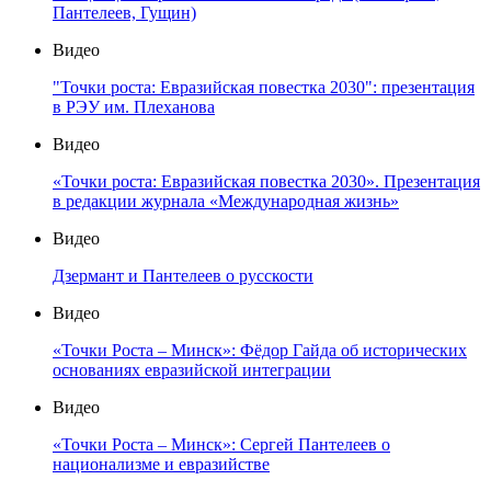
Пантелеев, Гущин)
Видео
"Точки роста: Евразийская повестка 2030": презентация
в РЭУ им. Плеханова
Видео
«Точки роста: Евразийская повестка 2030». Презентация
в редакции журнала «Международная жизнь»
Видео
Дзермант и Пантелеев о русскости
Видео
«Точки Роста – Минск»: Фёдор Гайда об исторических
основаниях евразийской интеграции
Видео
«Точки Роста – Минск»: Сергей Пантелеев о
национализме и евразийстве