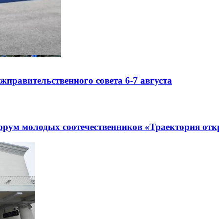
правительственного совета 6-7 августа
рум молодых соотечественников «Траектория отк