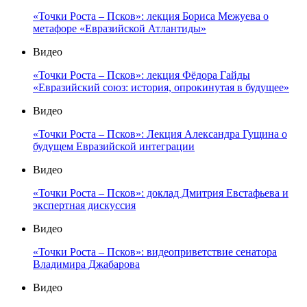
«Точки Роста – Псков»: лекция Бориса Межуева о
метафоре «Евразийской Атлантиды»
Видео
«Точки Роста – Псков»: лекция Фёдора Гайды
«Евразийский союз: история, опрокинутая в будущее»
Видео
«Точки Роста – Псков»: Лекция Александра Гущина о
будущем Евразийской интеграции
Видео
«Точки Роста – Псков»: доклад Дмитрия Евстафьева и
экспертная дискуссия
Видео
«Точки Роста – Псков»: видеоприветствие сенатора
Владимира Джабарова
Видео