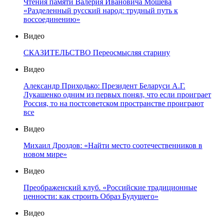
Чтения памяти Валерия Ивановича Мошева
«Разделенный русский народ: трудный путь к
воссоединению»
Видео
СКАЗИТЕЛЬСТВО Переосмысляя старину
Видео
Александр Приходько: Президент Беларуси А.Г.
Лукашенко одним из первых понял, что если проиграет
Россия, то на постсоветском пространстве проиграют
все
Видео
Михаил Дроздов: «Найти место соотечественников в
новом мире»
Видео
Преображенский клуб. «Российские традиционные
ценности: как строить Образ Будущего»
Видео