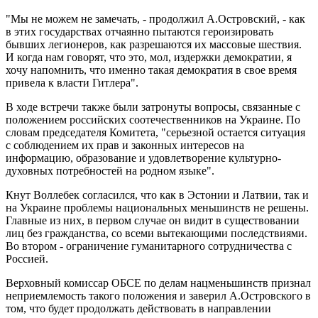
"Мы не можем не замечать, - продолжил А.Островский, - как
в этих государствах отчаянно пытаются героизировать
бывших легионеров, как разрешаются их массовые шествия.
И когда нам говорят, что это, мол, издержки демократии, я
хочу напомнить, что именно такая демократия в свое время
привела к власти Гитлера".
В ходе встречи также были затронуты вопросы, связанные с
положением российских соотечественников на Украине. По
словам председателя Комитета, "серьезной остается ситуация
с соблюдением их прав и законных интересов на
информацию, образование и удовлетворение культурно-
духовных потребностей на родном языке".
Кнут Воллебек согласился, что как в Эстонии и Латвии, так и
на Украине проблемы национальных меньшинств не решены.
Главные из них, в первом случае он видит в существовании
лиц без гражданства, со всеми вытекающими последствиями.
Во втором - ограничение гуманитарного сотрудничества с
Россией.
Верховный комиссар ОБСЕ по делам нацменьшинств признал
неприемлемость такого положения и заверил А.Островского в
том, что будет продолжать действовать в направлении