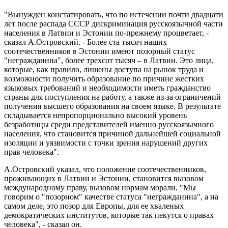
"Вынужден констатировать, что по истечении почти двадцати
лет после распада СССР дискриминация русскоязычной части
населения в Латвии и Эстонии по-прежнему процветает, -
сказал А.Островский. - Более ста тысяч наших
соотечественников в Эстонии имеют позорный статус
"негражданина", более трехсот тысяч – в Латвии. Это лица,
которые, как правило, лишены доступа на рынок труда и
возможности получить образование по причине жестких
языковых требований и необходимости иметь гражданство
страны для поступления на работу, а также из-за ограничений
получения высшего образования на своем языке. В результате
складывается непропорционально высокий уровень
безработицы среди представителей именно русскоязычного
населения, что становится причиной дальнейшей социальной
изоляции и уязвимости с точки зрения нарушений других
прав человека".
А.Островский указал, что положение соотечественников,
проживающих в Латвии и Эстонии, становится вызовом
международному праву, вызовом нормам морали. "Мы
говорим о "позорном" качестве статуса "негражданина", а на
самом деле, это позор для Европы, для ее хваленых
демократических институтов, которые так пекутся о правах
человека", - сказал он.