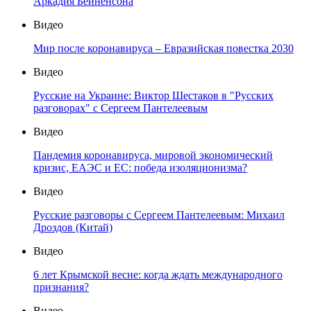
Аркадия Бейненсона
Видео
Мир после коронавируса – Евразийская повестка 2030
Видео
Русские на Украине: Виктор Шестаков в "Русских
разговорах" с Сергеем Пантелеевым
Видео
Пандемия коронавируса, мировой экономический
кризис, ЕАЭС и ЕС: победа изоляционизма?
Видео
Русские разговоры с Сергеем Пантелеевым: Михаил
Дроздов (Китай)
Видео
6 лет Крымской весне: когда ждать международного
признания?
Видео