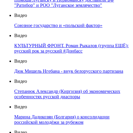
"Ратибор" и РОО "Луганское землячество"
Видео
Союзное государство и «польский фактор»
Видео
КУЛЬТУРНЫЙ ФРОНТ. Роман Рыкалов (группа ЕЩЁ):
русский рок за русский #Донбасс
Видео
Дюк Мишель Нгебана - внук белорусского партизана
Видео
Степанюк Александр (Киргизия) об экономических
особенностях русской диаспоры
Видео
Марина Дадикозян (Болгария) о консолидации
российской молодёжи за рубежом
Видео