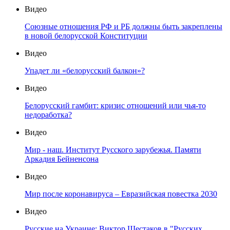
Видео
Союзные отношения РФ и РБ должны быть закреплены
в новой белорусской Конституции
Видео
Упадет ли «белорусский балкон»?
Видео
Белорусский гамбит: кризис отношений или чья-то
недоработка?
Видео
Мир - наш. Институт Русского зарубежья. Памяти
Аркадия Бейненсона
Видео
Мир после коронавируса – Евразийская повестка 2030
Видео
Русские на Украине: Виктор Шестаков в "Русских