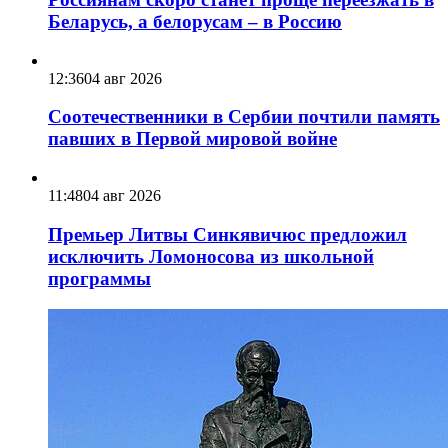
Беларусь, а белорусам – в Россию
12:36
04 авг 2026
Соотечественники в Сербии почтили память
павших в Первой мировой войне
11:48
04 авг 2026
Премьер Литвы Синкявичюс предложил
исключить Ломоносова из школьной
программы