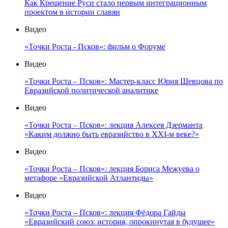
Как Крещение Руси стало первым интеграционным
проектом в истории славян
Видео
«Точки Роста - Псков»: фильм о Форуме
Видео
«Точки Роста – Псков»: Мастер-класс Юрия Шевцова по
Евразийской политической аналитике
Видео
«Точки Роста – Псков»: лекция Алексея Дзерманта
«Каким должно быть евразийство в XXI-м веке?»
Видео
«Точки Роста – Псков»: лекция Бориса Межуева о
метафоре «Евразийской Атлантиды»
Видео
«Точки Роста – Псков»: лекция Фёдора Гайды
«Евразийский союз: история, опрокинутая в будущее»