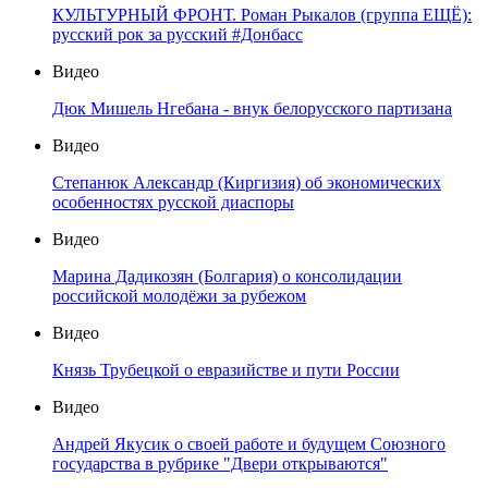
КУЛЬТУРНЫЙ ФРОНТ. Роман Рыкалов (группа ЕЩЁ):
русский рок за русский #Донбасс
Видео
Дюк Мишель Нгебана - внук белорусского партизана
Видео
Степанюк Александр (Киргизия) об экономических
особенностях русской диаспоры
Видео
Марина Дадикозян (Болгария) о консолидации
российской молодёжи за рубежом
Видео
Князь Трубецкой о евразийстве и пути России
Видео
Андрей Якусик о своей работе и будущем Союзного
государства в рубрике "Двери открываются"