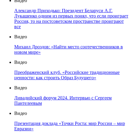
Видео
Александр Приходько: Президент Беларуси А.Г.
Лукашенко одним из первых понял, что если проиграет
Россия, то на постсоветском пространстве проиграют
все
Видео
Михаил Дроздов: «Найти место соотечественников в
новом мире»
Видео
Преображенский клуб. «Российские традиционные
ценности: как строить Образ Будущего»
Видео
Ливадийский форум 2024. Интервью с Сергеем
Пантелеевым
Видео
Презентация доклада «Точки Роста: мир России – мир
Евразии»