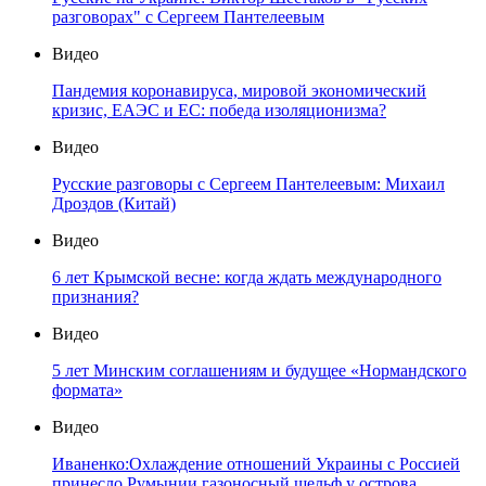
разговорах" с Сергеем Пантелеевым
Видео
Пандемия коронавируса, мировой экономический
кризис, ЕАЭС и ЕС: победа изоляционизма?
Видео
Русские разговоры с Сергеем Пантелеевым: Михаил
Дроздов (Китай)
Видео
6 лет Крымской весне: когда ждать международного
признания?
Видео
5 лет Минским соглашениям и будущее «Нормандского
формата»
Видео
Иваненко:Охлаждение отношений Украины с Россией
принесло Румынии газоносный шельф у острова