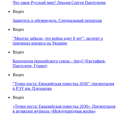
Что такое Русский мир? Лекция Сергея Пантелеева
Видео
Защитить и обезвредить. Специальный репортаж
Видео
"Многие забыли, что война идет 8 лет": эксперт о
причинах кризиса на Украине
Видео
Концепция евразийского союза – бред? (Евстафьев,
Пантелеев, Гущин)
Видео
"Точки роста: Евразийская повестка 2030": презентация
в РЭУ им. Плеханова
Видео
«Точки роста: Евразийская повестка 2030». Презентация
в редакции журнала «Международная жизнь»