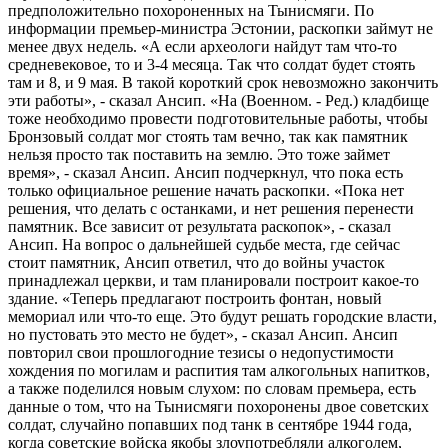
предположительно похороненных на Тынисмяги. По
информации премьер-министра Эстонии, раскопки займут не
менее двух недель. «А если археологи найдут там что-то
средневековое, то и 3-4 месяца. Так что солдат будет стоять
там и 8, и 9 мая. В такой короткий срок невозможно закончить
эти работы», - сказал Ансип. «На (Военном. - Ред.) кладбище
тоже необходимо провести подготовительные работы, чтобы
Бронзовый солдат мог стоять там вечно, так как памятник
нельзя просто так поставить на землю. Это тоже займет
время», - сказал Ансип. Ансип подчеркнул, что пока есть
только официальное решение начать раскопки. «Пока нет
решения, что делать с останками, и нет решения перенести
памятник. Все зависит от результата раскопок», - сказал
Ансип. На вопрос о дальнейшей судьбе места, где сейчас
стоит памятник, Ансип ответил, что до войны участок
принадлежал церкви, и там планировали построит какое-то
здание. «Теперь предлагают построить фонтан, новый
мемориал или что-то еще. Это будут решать городские власти,
но пустовать это место не будет», - сказал Ансип. Ансип
повторил свои прошлогодние тезисы о недопустимости
хождения по могилам и распития там алкогольных напитков,
а также поделился новым слухом: по словам премьера, есть
данные о том, что на Тынисмяги похоронены двое советских
солдат, случайно попавших под танк в сентябре 1944 года,
когда советские войска якобы злоупотребляли алкоголем,