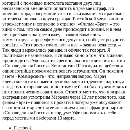
который с помощью пистолета заставил двух лиц
неславянской внешности оплатить в трамвае штраф. По
мнению эсэра, содержание этого высказывания «затрагивает
интересы широкого круга граждан Российской Федерации и
угрожает миру и согласию в стране». «Фильм «Брат» – это
кино о том, что на самом деле происходит в жизни, и в нем
нет признаков экстремизма», – заявил Балабанов,
комментируя запрос уфимского депутата, сообщает ресурс er-
portal.ru. «Это просто глупо, вот и все, – заявил режиссер. –
Так люди выражались раньше, и сейчас так говорят. Я
политикой не занимаюсь, я снимаю кино о том, что в жизни
происходит». Руководитель регионального отделения партии
«Справедливая Россия» Константин Шагимуратов действия
однопартийца прокомментировать затруднился. Он пояснил
газете «Коммерсантъ» что, направляя запрос, Марач
«действовал не от имени регионального отделения партии, а
как депутат горсовета», и поэтому не был обязан уведомлять о
них политических соратников. Стоит отметить, что призраки
экстремизма усмотрены Марачем через 13 лет после того, как
фильм «Брат» появился в прокате. Блогеры уже обсуждают
его инициативу, считая ее желанием лидера фракции партии
«Справедливая Россия» в гордуме Уфе напомнить о себе
перед местными выборами 13 марта.
Facebook