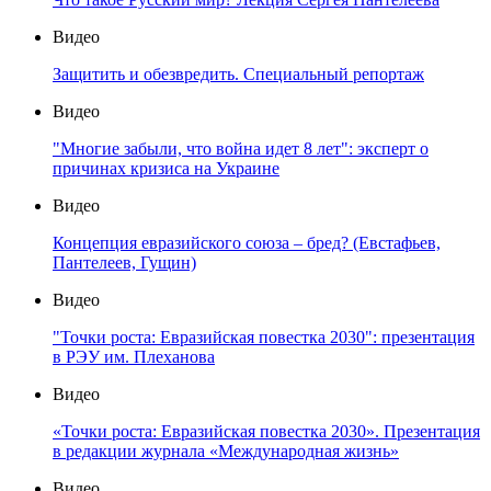
Видео
Защитить и обезвредить. Специальный репортаж
Видео
"Многие забыли, что война идет 8 лет": эксперт о
причинах кризиса на Украине
Видео
Концепция евразийского союза – бред? (Евстафьев,
Пантелеев, Гущин)
Видео
"Точки роста: Евразийская повестка 2030": презентация
в РЭУ им. Плеханова
Видео
«Точки роста: Евразийская повестка 2030». Презентация
в редакции журнала «Международная жизнь»
Видео