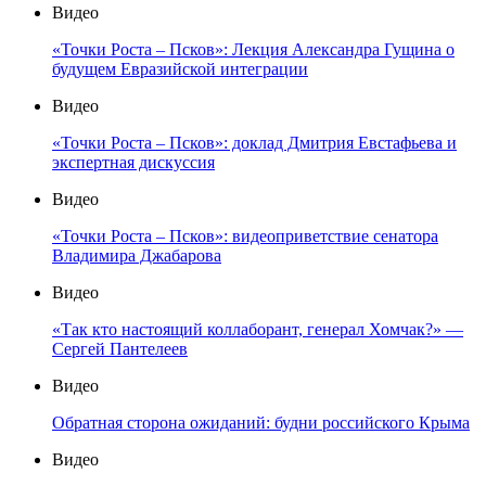
Видео
«Точки Роста – Псков»: Лекция Александра Гущина о
будущем Евразийской интеграции
Видео
«Точки Роста – Псков»: доклад Дмитрия Евстафьева и
экспертная дискуссия
Видео
«Точки Роста – Псков»: видеоприветствие сенатора
Владимира Джабарова
Видео
«Так кто настоящий коллаборант, генерал Хомчак?» —
Сергей Пантелеев
Видео
Обратная сторона ожиданий: будни российского Крыма
Видео