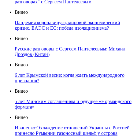
разговорах" с Сергеем Пантелеевым
Видео
Пандемия коронавируса, мировой экономический
кризис, ЕАЭС и ЕС: победа изоляционизма?
Видео
Русские разговоры с Сергеем Пантелеевым: Михаил
Дроздов (Китай)
Видео
6 лет Крымской весне: когда ждать международного
признания?
Видео
5 лет Минским соглашениям и будущее «Нормандского
формата»
Видео
Иваненко:Охлаждение отношений Украины с Россией
принесло Румынии газоносный шельф у острова