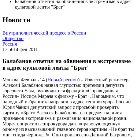
Балабанов ответил на обвинения в экстремизме в адрес
культовой ленты "Брат"
Новости
Внутриполитический процесс в России
Общество
Россия
17:56
14 фев 2011
Балабанов ответил на обвинения в экстремизме
в адрес культовой ленты "Брат"
Москва, Февраль 14 (
Новый регион
) – Известный режиссер
Алексей Балабанов назвал глупостью претензии депутата
горсовета Уфы, руководителя фракции «Справедливая
Россия» Иосифа Марача к фильму «Брат». Напомним, что
народный избранник направил в адрес генпрокурора России
Юрия Чайки депутатский запрос с просьбой проверить
картину «Брат» Алексея Балабанова на предмет наличия
признаков экстремизма и разжигания национальной розни.
Марач попросил генпрокурора дать «правовую оценку»
одному из высказываний главного героя картины «Не брат ты
мне, гнида чернож...!». Оно произнесено Данилой Багровым,