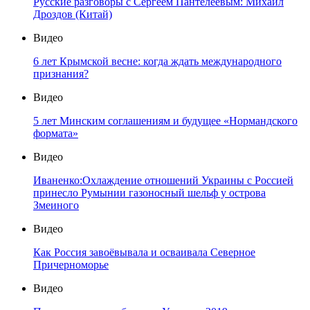
Русские разговоры с Сергеем Пантелеевым: Михаил
Дроздов (Китай)
Видео
6 лет Крымской весне: когда ждать международного
признания?
Видео
5 лет Минским соглашениям и будущее «Нормандского
формата»
Видео
Иваненко:Охлаждение отношений Украины с Россией
принесло Румынии газоносный шельф у острова
Змеиного
Видео
Как Россия завоёвывала и осваивала Северное
Причерноморье
Видео