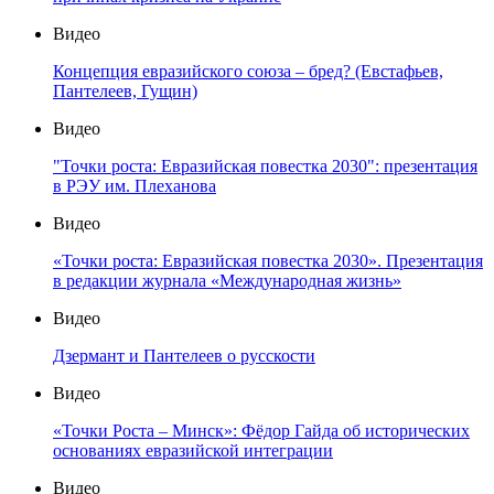
Видео
Концепция евразийского союза – бред? (Евстафьев,
Пантелеев, Гущин)
Видео
"Точки роста: Евразийская повестка 2030": презентация
в РЭУ им. Плеханова
Видео
«Точки роста: Евразийская повестка 2030». Презентация
в редакции журнала «Международная жизнь»
Видео
Дзермант и Пантелеев о русскости
Видео
«Точки Роста – Минск»: Фёдор Гайда об исторических
основаниях евразийской интеграции
Видео