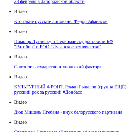
23 февраля в Запорожской области
Видео
Кто такие русские липоване. Федор Афанасов
Видео
Помощь Луганску и Первомайску доставили БФ
"Ратибор" и РОО "Луганское землячество"
Видео
Союзное государство и «польский фактор»
Видео
КУЛЬТУРНЫЙ ФРОНТ. Роман Рыкалов (группа ЕЩЁ):
русский рок за русский #Донбасс
Видео
Дюк Мишель Нгебана - внук белорусского партизана
Видео