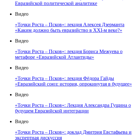
Евразийской политической аналитике
Видео
«Точки Роста – Псков»: лекция Алексея Дзерманта
«Каким должно быть евразийство в XXI-м веке?»
Видео
«Точки Роста – Псков»: лекция Бориса Межуева о
метафоре «Евразийской Атлантиды»
Видео
«Точки Роста – Псков»: лекция Фёдора Гайды
«Евразийский союз: история, опрокинутая в будущее»
Видео
«Точки Роста – Псков»: Лекция Александра Гущина о
будущем Евразийской интеграции
Видео
«Точки Роста – Псков»: доклад Дмитрия Евстафьева и
экспертная дискуссия