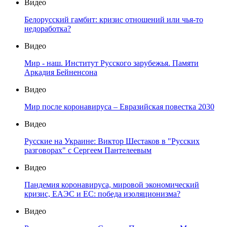
Видео
Белорусский гамбит: кризис отношений или чья-то
недоработка?
Видео
Мир - наш. Институт Русского зарубежья. Памяти
Аркадия Бейненсона
Видео
Мир после коронавируса – Евразийская повестка 2030
Видео
Русские на Украине: Виктор Шестаков в "Русских
разговорах" с Сергеем Пантелеевым
Видео
Пандемия коронавируса, мировой экономический
кризис, ЕАЭС и ЕС: победа изоляционизма?
Видео