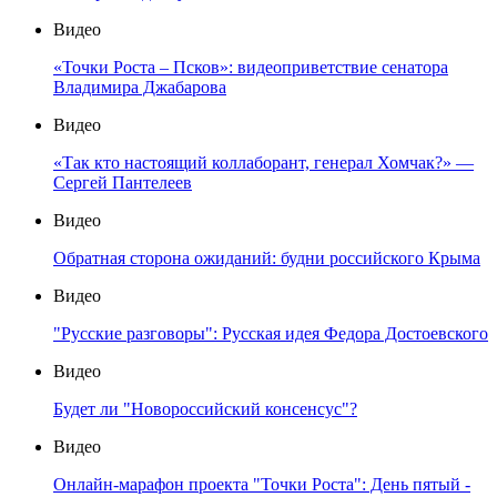
Видео
«Точки Роста – Псков»: видеоприветствие сенатора
Владимира Джабарова
Видео
«Так кто настоящий коллаборант, генерал Хомчак?» —
Сергей Пантелеев
Видео
Обратная сторона ожиданий: будни российского Крыма
Видео
"Русские разговоры": Русская идея Федора Достоевского
Видео
Будет ли "Новороссийский консенсус"?
Видео
Онлайн-марафон проекта "Точки Роста": День пятый -