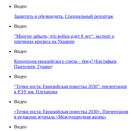
Видео
Защитить и обезвредить. Специальный репортаж
Видео
"Многие забыли, что война идет 8 лет": эксперт о
причинах кризиса на Украине
Видео
Концепция евразийского союза – бред? (Евстафьев,
Пантелеев, Гущин)
Видео
"Точки роста: Евразийская повестка 2030": презентация
в РЭУ им. Плеханова
Видео
«Точки роста: Евразийская повестка 2030». Презентация
в редакции журнала «Международная жизнь»
Видео