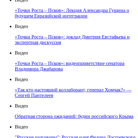
«Точки Роста – Псков»: Лекция Александра Гущина о
будущем Евразийской интеграции
Видео
«Точки Роста – Псков»: доклад Дмитрия Евстафьева и
экспертная дискуссия
Видео
«Точки Роста – Псков»: видеоприветствие сенатора
Владимира Джабарова
Видео
«Так кто настоящий коллаборант, генерал Хомчак?» —
Сергей Пантелеев
Видео
Обратная сторона ожиданий: будни российского Крыма
Видео
"Русские разговоры": Русская идея Федора Достоевского