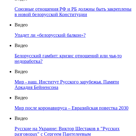
Союзные отношения РФ и РБ должны быть закреплены
в новой белорусской Конституции
Видео
Упадет ли «белорусский балкон»?
Видео
Белорусский гамбит: кризис отношений или чья-то
недоработка?
Видео
Мир - наш. Институт Русского зарубежья. Памяти
Аркадия Бейненсона
Видео
Мир после коронавируса – Евразийская повестка 2030
Видео
Русские на Украине: Виктор Шестаков в "Русских
разговорах" с Сергеем Пантелеевым