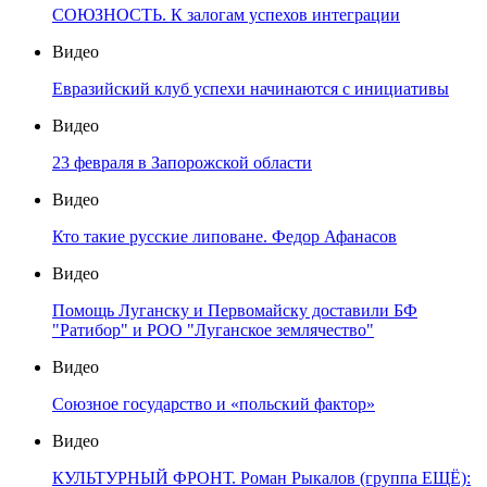
СОЮЗНОСТЬ. К залогам успехов интеграции
Видео
Евразийский клуб успехи начинаются с инициативы
Видео
23 февраля в Запорожской области
Видео
Кто такие русские липоване. Федор Афанасов
Видео
Помощь Луганску и Первомайску доставили БФ
"Ратибор" и РОО "Луганское землячество"
Видео
Союзное государство и «польский фактор»
Видео
КУЛЬТУРНЫЙ ФРОНТ. Роман Рыкалов (группа ЕЩЁ):