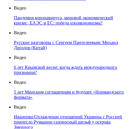
Видео
Пандемия коронавируса, мировой экономический
кризис, ЕАЭС и ЕС: победа изоляционизма?
Видео
Русские разговоры с Сергеем Пантелеевым: Михаил
Дроздов (Китай)
Видео
6 лет Крымской весне: когда ждать международного
признания?
Видео
5 лет Минским соглашениям и будущее «Нормандского
формата»
Видео
Иваненко:Охлаждение отношений Украины с Россией
принесло Румынии газоносный шельф у острова
Змеиного