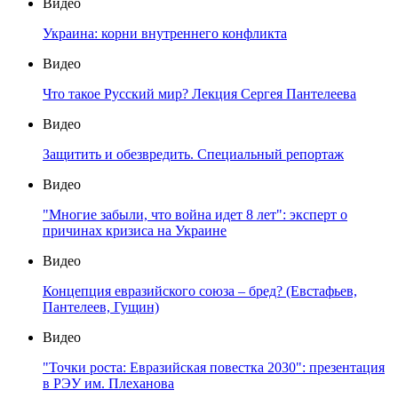
Видео
Украина: корни внутреннего конфликта
Видео
Что такое Русский мир? Лекция Сергея Пантелеева
Видео
Защитить и обезвредить. Специальный репортаж
Видео
"Многие забыли, что война идет 8 лет": эксперт о
причинах кризиса на Украине
Видео
Концепция евразийского союза – бред? (Евстафьев,
Пантелеев, Гущин)
Видео
"Точки роста: Евразийская повестка 2030": презентация
в РЭУ им. Плеханова