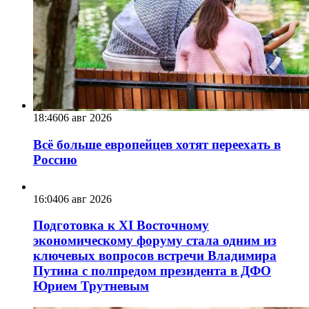
18:46
06 авг 2026
Всё больше европейцев хотят переехать в
Россию
16:04
06 авг 2026
Подготовка к XI Восточному
экономическому форуму стала одним из
ключевых вопросов встречи Владимира
Путина с полпредом президента в ДФО
Юрием Трутневым