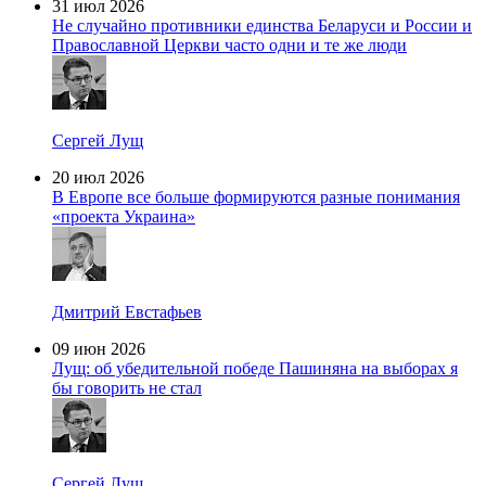
31 июл 2026
Не случайно противники единства Беларуси и России и
Православной Церкви часто одни и те же люди
Сергей Лущ
20 июл 2026
В Европе все больше формируются разные понимания
«проекта Украина»
Дмитрий Евстафьев
09 июн 2026
Лущ: об убедительной победе Пашиняна на выборах я
бы говорить не стал
Сергей Лущ