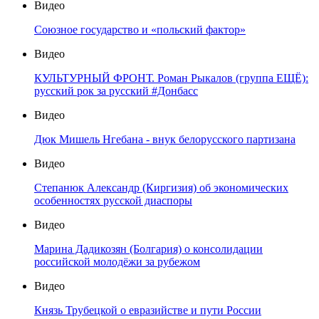
Видео
Союзное государство и «польский фактор»
Видео
КУЛЬТУРНЫЙ ФРОНТ. Роман Рыкалов (группа ЕЩЁ):
русский рок за русский #Донбасс
Видео
Дюк Мишель Нгебана - внук белорусского партизана
Видео
Степанюк Александр (Киргизия) об экономических
особенностях русской диаспоры
Видео
Марина Дадикозян (Болгария) о консолидации
российской молодёжи за рубежом
Видео
Князь Трубецкой о евразийстве и пути России