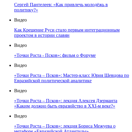
Сергей Пантелеев: «Как привлечь молодёжь в
политику?»
Видео
Как Крещение Руси стало первым интеграционным
проектом в истории славян
Видео
«Точки Роста - Псков»: фильм о Форуме
Видео
«Точки Роста – Псков»: Мастер-класс Юрия Шевцова по
Евразийской политической аналитике
Видео
«Точки Роста – Псков»: лекция Алексея Дзерманта
«Каким должно быть евразийство в XXI-м веке?»
Видео
«Точки Роста – Псков»: лекция Бориса Межуева о
метафоре «Евразийской Атлантиды»