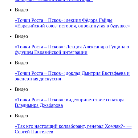
Видео
«Точки Роста – Псков»: лекция Фёдора Гайды
«Евразийский союз: история, опрокинутая в будущее»
Видео
«Точки Роста – Псков»: Лекция Александра Гущина о
будущем Евразийской интеграции
Видео
«Точки Роста – Псков»: доклад Дмитрия Евстафьева и
экспертная дискуссия
Видео
«Точки Роста – Псков»: видеоприветствие сенатора
Владимира Джабарова
Видео
«Так кто настоящий коллаборант, генерал Хомчак?» —
Сергей Пантелеев