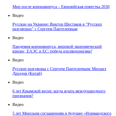
Мир после коронавируса – Евразийская повестка 2030
Видео
Русские на Украине: Виктор Шестаков в "Русских
разговорах" с Сергеем Пантелеевым
Видео
Пандемия коронавируса, мировой экономический
кризис, ЕАЭС и ЕС: победа изоляционизма?
Видео
Русские разговоры с Сергеем Пантелеевым: Михаил
Дроздов (Китай)
Видео
6 лет Крымской весне: когда ждать международного
признания?
Видео
5 лет Минским соглашениям и будущее «Нормандского