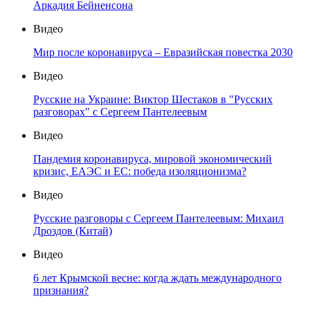
Аркадия Бейненсона
Видео
Мир после коронавируса – Евразийская повестка 2030
Видео
Русские на Украине: Виктор Шестаков в "Русских
разговорах" с Сергеем Пантелеевым
Видео
Пандемия коронавируса, мировой экономический
кризис, ЕАЭС и ЕС: победа изоляционизма?
Видео
Русские разговоры с Сергеем Пантелеевым: Михаил
Дроздов (Китай)
Видео
6 лет Крымской весне: когда ждать международного
признания?