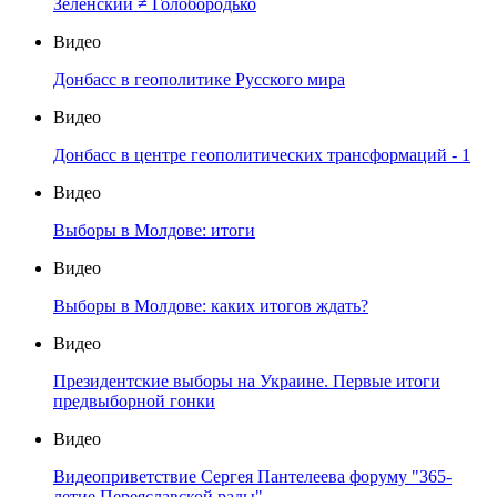
Зеленский ≠ Голобородько
Видео
Донбасс в геополитике Русского мира
Видео
Донбасс в центре геополитических трансформаций - 1
Видео
Выборы в Молдове: итоги
Видео
Выборы в Молдове: каких итогов ждать?
Видео
Президентские выборы на Украине. Первые итоги
предвыборной гонки
Видео
Видеоприветствие Сергея Пантелеева форуму "365-
летие Переяславской рады"