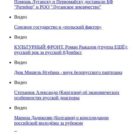
Помощь Луганску и Первомайску доставили БФ
"Ратибор" и РОО "Луганское землячество"
Видео
Союзное государство и «польский фактор»
Видео
КУЛЬТУРНЫЙ ФРОНТ. Роман Рыкалов (группа ЕЩЁ):
русский рок за русский #Донбасс
Видео
Дюк Мишель Нгебана - внук белорусского партизана
Видео
Степанюк Александр (Киргизия) об экономических
особенностях русской диаспоры
Видео
Марина Дадикозян (Болгария) о консолидации
российской молодёжи за рубежом