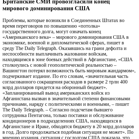
Британские СМИ провозгласили конец
мирового доминирования США
Проблемы, которые возникли в Соединенных Штатах во
время переговоров по повышению «потолка»
государственного долга, могут означать конец
«Американского века» – мирового доминирования США в
экономике, военной и дипломатической сферах, пишет в
среду The Daily Telegraph. Оказавшись на грани дефолта и
неспособности выплачивать жалование войскам,
находящимся в зоне боевых действий в Афганистане, «США
столкнулись с новой геополитической реальностью –
Вашингтон потерял возможность быть мировым жандармом»,
подчеркивает издание. По его словам, «значительная часть
согласованного сокращения расходов в размере 2 трлн 400
млрд долларов придется на оборонный бюджет».
«Запланированный вывод американских войск из
Афганистана вызван в значительной степени финансовыми
причинами, наряду с политическими и военными, – пишет
The Daily Telegraph. – Согласно подсчетам бывшего
сотрудника Пентагона, только поставки и обслуживание
кондиционеров в подразделениях США, находящихся в
Афганистане и Ираке, обходятся бюджету в 20 млрд долларов
в год. Долго продолжаться подобная ситуация не может». По
мнению издания, ситуация с госдолгом США показала, что