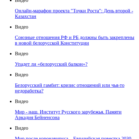
Видео
Онлайн-марафон проекта "Точки Роста": День второй -
Казахстан
Видео
Союзные отношения РФ и РБ должны быть закреплены
в новой белорусской Конституции
Видео
Упадет ли «белорусский балкон»?
Видео
Белорусский гамбит: кризис отношений или чья-то
недоработка?
Видео
Мир - наш. Институт Русского зарубежья. Памяти
Аркадия Бейненсона
Видео
Мир после коронавируса – Евразийская повестка 2030