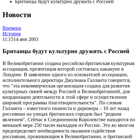
Британцы будут культурно дружить с Россией
Новости
Времена
История
11:15
14 янв 2003
Британцы будут культурно дружить с Россией
В Великобритании создана российско-британская культурная
ассоциация, презентация которой состоялась накануне в
Лондоне. В заявлении одного из основателей ассоциации,
исполнительного директора Джулиана Галланта говорится,
что "эта некоммерческая организация создана для развития
культурных связей между Россией и Великобританией, для
координации деятельности в этой сфере и осуществления
широкой программы благотворительности". По словам
Галланта – известного пианиста и дирижера – 10 лет назад
россиянин на улицах британских городов был "редким
явлением". Сейчас в Соединенном Королевстве находится по
меньшей мере 250 тысяч выходцев из России. Это во многом
предопределяет необходимость оказания содействия
россиянам, проживающим в Великобритании, и британской