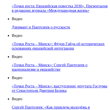
«Точки роста: Евразийская повестка 2030». Презентация
в редакции журнала «Международная жизнь»
Видео
Дзермант и Пантелеев о русскости
Видео
«Точки Роста – Минск»: Фёдор Гайда об исторических
основаниях евразийской интеграции
Видео
«Точки Роста – Минск»: Сергей Пантелеев о
национализме и евразийстве
Видео
«Точки Роста – Минск»: выступление депутата Госдумы
от Севастополя Дмитрия Белика
Видео
Сергей Пантелеев: «Как привлечь молодёжь в