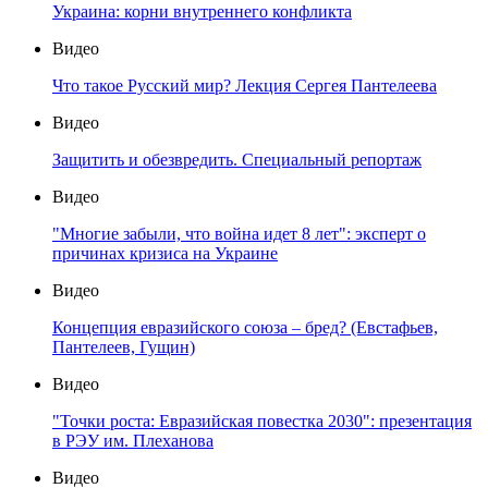
Украина: корни внутреннего конфликта
Видео
Что такое Русский мир? Лекция Сергея Пантелеева
Видео
Защитить и обезвредить. Специальный репортаж
Видео
"Многие забыли, что война идет 8 лет": эксперт о
причинах кризиса на Украине
Видео
Концепция евразийского союза – бред? (Евстафьев,
Пантелеев, Гущин)
Видео
"Точки роста: Евразийская повестка 2030": презентация
в РЭУ им. Плеханова
Видео