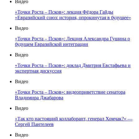
Видео
«Точки Роста – Псков»: лекция Фёдора Гайды
«Евразийский союз: история, опрокинутая в будущее»
Видео
«Точки Роста – Псков»: Лекция Александра Гущина о
будущем Евразийской интеграции
Видео
«Точки Роста – Псков»: доклад Дмитрия Евстафьева и
экспертная дискуссия
Видео
«Точки Роста – Псков»: видеоприветствие сенатора
Владимира Джабарова
Видео
«Так кто настоящий коллаборант, генерал Хомчак?» —
Сергей Пантелеев
Видео