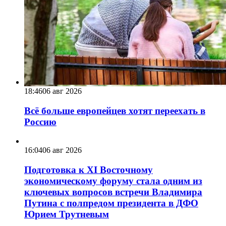
18:46
06 авг 2026
Всё больше европейцев хотят переехать в
Россию
16:04
06 авг 2026
Подготовка к XI Восточному
экономическому форуму стала одним из
ключевых вопросов встречи Владимира
Путина с полпредом президента в ДФО
Юрием Трутневым