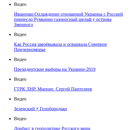
Видео
Иваненко:Охлаждение отношений Украины с Россией
принесло Румынии газоносный шельф у острова
Змеиного
Видео
Как Россия завоёвывала и осваивала Северное
Причерноморье
Видео
Президентские выборы на Украине-2019
Видео
ГТРК ЛНР. Мнение. Сергей Пантелеев
Видео
Зеленский ≠ Голобородько
Видео
Донбасс в геополитике Русского мира