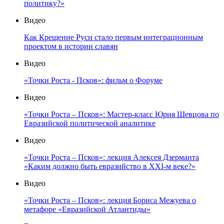
политику?»
Видео
Как Крещение Руси стало первым интеграционным
проектом в истории славян
Видео
«Точки Роста - Псков»: фильм о Форуме
Видео
«Точки Роста – Псков»: Мастер-класс Юрия Шевцова по
Евразийской политической аналитике
Видео
«Точки Роста – Псков»: лекция Алексея Дзерманта
«Каким должно быть евразийство в XXI-м веке?»
Видео
«Точки Роста – Псков»: лекция Бориса Межуева о
метафоре «Евразийской Атлантиды»