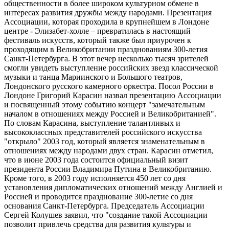
общественности в более широком культурном обмене в
интересах развития дружбы между народами. Презентация
Ассоциации, которая проходила в крупнейшем в Лондоне
центре - Элизабет-холле – превратилась в настоящий
фестиваль искусств, который также был приурочен к
проходящим в Великобритании празднованиям 300-летия
Санкт-Петербурга. В этот вечер несколько тысяч зрителей
смогли увидеть выступление российских звезд классической
музыки и танца Мариинского и Большого театров,
Лондонского русского камерного оркестра. Посол России в
Лондоне Григорий Карасин назвал презентацию Ассоциации
и посвященный этому событию концерт "замечательным
началом в отношениях между Россией и Великобританией".
По словам Карасина, выступление талантливых и
высококлассных представителей российского искусства
"открыло" 2003 год, который является знаменательным в
отношениях между народами двух стран. Карасин отметил,
что в июне 2003 года состоится официальный визит
президента России Владимира Путина в Великобританию.
Кроме того, в 2003 году исполняется 450 лет со дня
установления дипломатических отношений между Англией и
Россией и проводится празднование 300-летие со дня
основания Санкт-Петербурга. Председатель Ассоциации
Сергей Колушев заявил, что "создание такой Ассоциации
позволит привлечь средства для развития культуры и