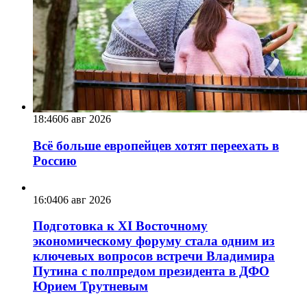
18:46
06 авг 2026
Всё больше европейцев хотят переехать в
Россию
16:04
06 авг 2026
Подготовка к XI Восточному
экономическому форуму стала одним из
ключевых вопросов встречи Владимира
Путина с полпредом президента в ДФО
Юрием Трутневым