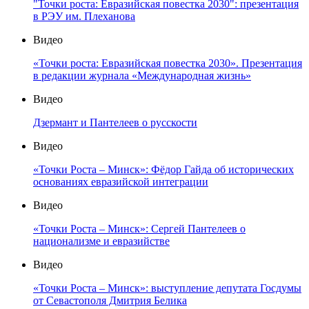
"Точки роста: Евразийская повестка 2030": презентация
в РЭУ им. Плеханова
Видео
«Точки роста: Евразийская повестка 2030». Презентация
в редакции журнала «Международная жизнь»
Видео
Дзермант и Пантелеев о русскости
Видео
«Точки Роста – Минск»: Фёдор Гайда об исторических
основаниях евразийской интеграции
Видео
«Точки Роста – Минск»: Сергей Пантелеев о
национализме и евразийстве
Видео
«Точки Роста – Минск»: выступление депутата Госдумы
от Севастополя Дмитрия Белика