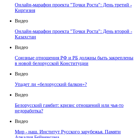
Онлайн-марафон проекта "Точки Роста": День третий -
Киргизия
Видео
Онлайн-марафон проекта "Точки Роста": День второй -
Казахстан
Видео
Союзные отношения РФ и РБ должны быть закреплены
в новой белорусской Конституции
Видео
Упадет ли «белорусский балкон»?
Видео
Белорусский гамбит: кризис отношений или чья-то
недоработка?
Видео
Мир - наш. Институт Русского зарубежья. Памяти
Аркадия Бейненсона