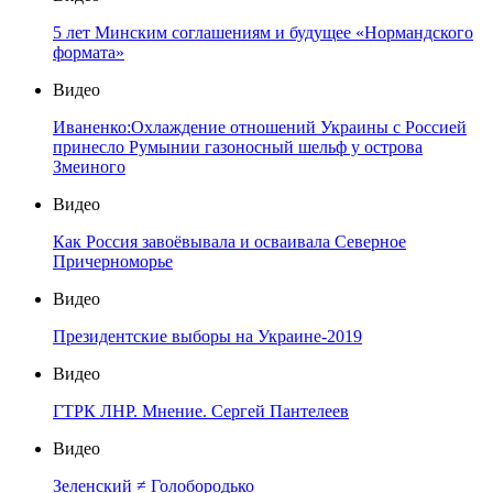
5 лет Минским соглашениям и будущее «Нормандского
формата»
Видео
Иваненко:Охлаждение отношений Украины с Россией
принесло Румынии газоносный шельф у острова
Змеиного
Видео
Как Россия завоёвывала и осваивала Северное
Причерноморье
Видео
Президентские выборы на Украине-2019
Видео
ГТРК ЛНР. Мнение. Сергей Пантелеев
Видео
Зеленский ≠ Голобородько