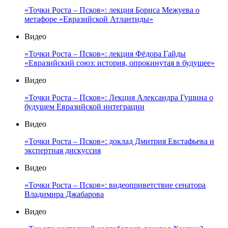
«Точки Роста – Псков»: лекция Бориса Межуева о
метафоре «Евразийской Атлантиды»
Видео
«Точки Роста – Псков»: лекция Фёдора Гайды
«Евразийский союз: история, опрокинутая в будущее»
Видео
«Точки Роста – Псков»: Лекция Александра Гущина о
будущем Евразийской интеграции
Видео
«Точки Роста – Псков»: доклад Дмитрия Евстафьева и
экспертная дискуссия
Видео
«Точки Роста – Псков»: видеоприветствие сенатора
Владимира Джабарова
Видео