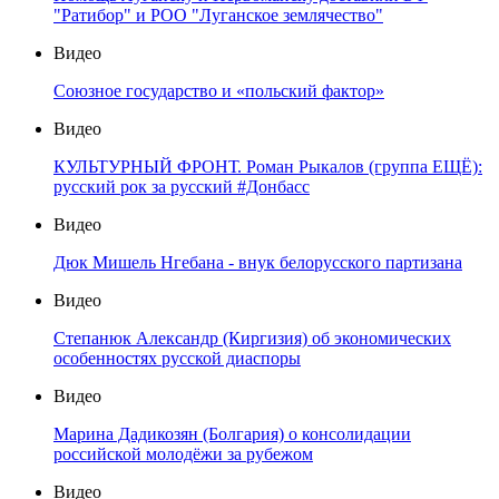
"Ратибор" и РОО "Луганское землячество"
Видео
Союзное государство и «польский фактор»
Видео
КУЛЬТУРНЫЙ ФРОНТ. Роман Рыкалов (группа ЕЩЁ):
русский рок за русский #Донбасс
Видео
Дюк Мишель Нгебана - внук белорусского партизана
Видео
Степанюк Александр (Киргизия) об экономических
особенностях русской диаспоры
Видео
Марина Дадикозян (Болгария) о консолидации
российской молодёжи за рубежом
Видео