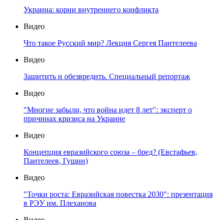
Украина: корни внутреннего конфликта
Видео
Что такое Русский мир? Лекция Сергея Пантелеева
Видео
Защитить и обезвредить. Специальный репортаж
Видео
"Многие забыли, что война идет 8 лет": эксперт о
причинах кризиса на Украине
Видео
Концепция евразийского союза – бред? (Евстафьев,
Пантелеев, Гущин)
Видео
"Точки роста: Евразийская повестка 2030": презентация
в РЭУ им. Плеханова
Видео