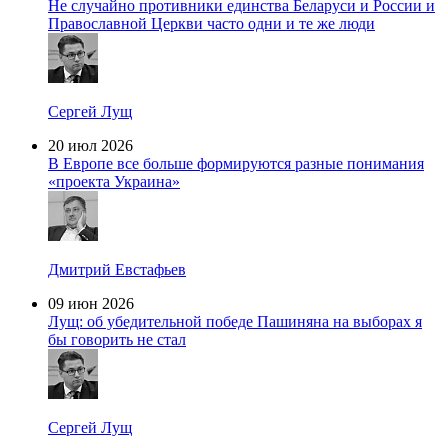
Не случайно противники единства Беларуси и России и
Православной Церкви часто одни и те же люди
Сергей Лущ
20 июл 2026
В Европе все больше формируются разные понимания
«проекта Украина»
Дмитрий Евстафьев
09 июн 2026
Лущ: об убедительной победе Пашиняна на выборах я
бы говорить не стал
Сергей Лущ