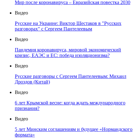
Мир после коронавируса – Евразийская повестка 2030
Видео
Русские на Украине: Виктор Шестаков в "Русских
разговорах" с Сергеем Пантелеевым
Видео
Пандемия коронавируса, мировой экономический
кризис, ЕАЭС и ЕС: победа изоляционизма?
Видео
Русские разговоры с Сергеем Пантелеевым: Михаил
Дроздов (Китай)
Видео
6 лет Крымской весне: когда ждать международного
признания?
Видео
5 лет Минским соглашениям и будущее «Нормандского
формата»