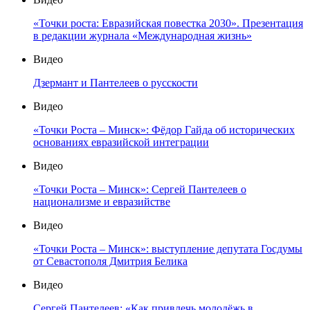
«Точки роста: Евразийская повестка 2030». Презентация
в редакции журнала «Международная жизнь»
Видео
Дзермант и Пантелеев о русскости
Видео
«Точки Роста – Минск»: Фёдор Гайда об исторических
основаниях евразийской интеграции
Видео
«Точки Роста – Минск»: Сергей Пантелеев о
национализме и евразийстве
Видео
«Точки Роста – Минск»: выступление депутата Госдумы
от Севастополя Дмитрия Белика
Видео
Сергей Пантелеев: «Как привлечь молодёжь в