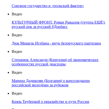
Союзное государство и «польский фактор»
Видео
КУЛЬТУРНЫЙ ФРОНТ. Роман Рыкалов (группа ЕЩЁ):
русский рок за русский #Донбасс
Видео
Дюк Мишель Нгебана - внук белорусского партизана
Видео
Степанюк Александр (Киргизия) об экономических
особенностях русской диаспоры
Видео
Марина Дадикозян (Болгария) о консолидации
российской молодёжи за рубежом
Видео
Князь Трубецкой о евразийстве и пути России