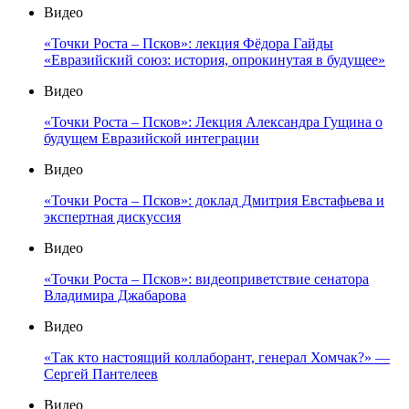
Видео
«Точки Роста – Псков»: лекция Фёдора Гайды
«Евразийский союз: история, опрокинутая в будущее»
Видео
«Точки Роста – Псков»: Лекция Александра Гущина о
будущем Евразийской интеграции
Видео
«Точки Роста – Псков»: доклад Дмитрия Евстафьева и
экспертная дискуссия
Видео
«Точки Роста – Псков»: видеоприветствие сенатора
Владимира Джабарова
Видео
«Так кто настоящий коллаборант, генерал Хомчак?» —
Сергей Пантелеев
Видео