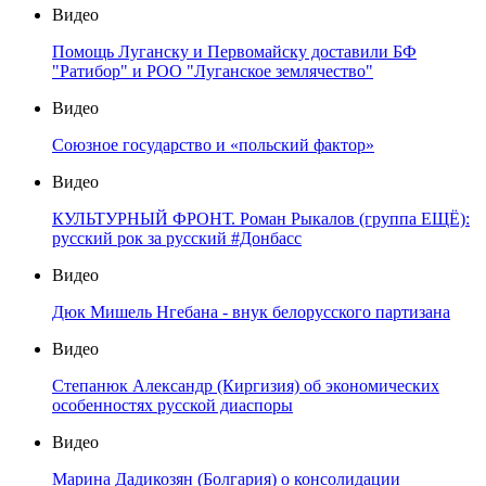
Видео
Помощь Луганску и Первомайску доставили БФ
"Ратибор" и РОО "Луганское землячество"
Видео
Союзное государство и «польский фактор»
Видео
КУЛЬТУРНЫЙ ФРОНТ. Роман Рыкалов (группа ЕЩЁ):
русский рок за русский #Донбасс
Видео
Дюк Мишель Нгебана - внук белорусского партизана
Видео
Степанюк Александр (Киргизия) об экономических
особенностях русской диаспоры
Видео
Марина Дадикозян (Болгария) о консолидации