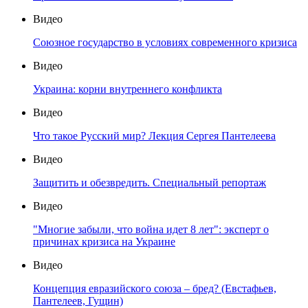
Видео
Союзное государство в условиях современного кризиса
Видео
Украина: корни внутреннего конфликта
Видео
Что такое Русский мир? Лекция Сергея Пантелеева
Видео
Защитить и обезвредить. Специальный репортаж
Видео
"Многие забыли, что война идет 8 лет": эксперт о
причинах кризиса на Украине
Видео
Концепция евразийского союза – бред? (Евстафьев,
Пантелеев, Гущин)