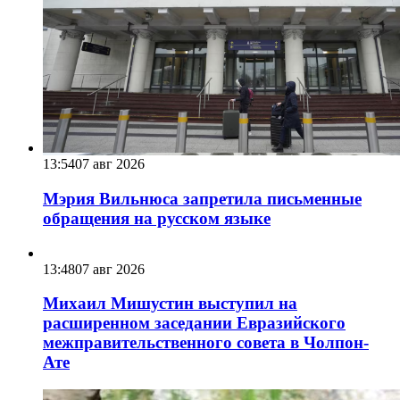
13:54
07 авг 2026
Мэрия Вильнюса запретила письменные
обращения на русском языке
13:48
07 авг 2026
Михаил Мишустин выступил на
расширенном заседании Евразийского
межправительственного совета в Чолпон-
Ате