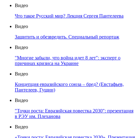
Видео
Что такое Русский мир? Лекция Сергея Пантелеева
Видео
Защитить и обезвредить. Специальный репортаж
Видео
"Многие забыли, что война идет 8 лет": эксперт о
причинах кризиса на Украине
Видео
Концепция евразийского союза – бред? (Евстафьев,
Пантелеев, Гущин)
Видео
"Точки роста: Евразийская повестка 2030": презентация
в РЭУ им. Плеханова
Видео
«Точки роста: Евразийская повестка 2030». Презентация