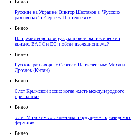
Видео
Русские на Украине: Виктор Шестаков в "Русских
разговорах" с Сергеем Пантелеевым
Видео
Пандемия коронавируса, мировой экономический
кризис, ЕАЭС и ЕС: победа изоляционизма?
Видео
Русские разговоры с Сергеем Пантелеевым: Михаил
Дроздов (Китай)
Видео
6 лет Крымской весне: когда ждать международного
признания?
Видео
5 лет Минским соглашениям и будущее «Нормандского
формата»
Видео