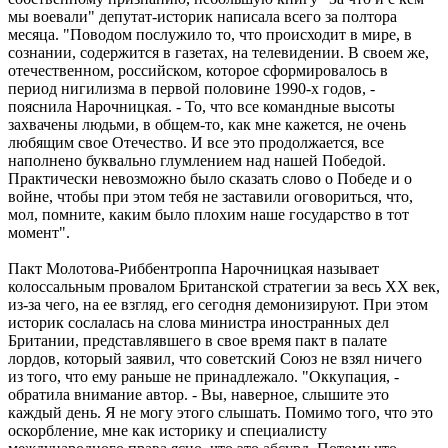
мы воевали" депутат-историк написала всего за полтора
месяца. "Поводом послужило то, что происходит в мире, в
сознании, содержится в газетах, на телевидении. В своем же,
отечественном, российском, которое сформировалось в
период нигилизма в первой половине 1990-х годов, -
пояснила Нарочницкая. - То, что все командные высоты
захвачены людьми, в общем-то, как мне кажется, не очень
любящим свое Отечество. И все это продолжается, все
наполнено буквально глумлением над нашей Победой.
Практически невозможно было сказать слово о Победе и о
войне, чтобы при этом тебя не заставили оговориться, что,
мол, помните, каким было плохим наше государство в тот
момент".
Пакт Молотова-Риббентроппа Нарочницкая называет
колоссальным провалом Британской стратегии за весь XX век,
из-за чего, на ее взгляд, его сегодня демонизируют. При этом
историк сослалась на слова министра иностранных дел
Британии, представлявшего в свое время пакт в палате
лордов, который заявил, что советский Союз не взял ничего
из того, что ему раньше не принадлежало. "Оккупация, -
обратила внимание автор. - Вы, наверное, слышите это
каждый день. Я не могу этого слышать. Помимо того, что это
оскорбление, мне как историку и специалисту