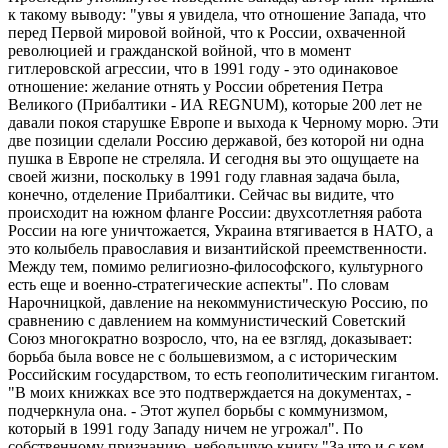
к такому выводу: "увы я увидела, что отношение Запада, что
перед Первой мировой войной, что к России, охваченной
революцией и гражданской войной, что в момент
гитлеровской агрессии, что в 1991 году - это одинаковое
отношение: желание отнять у России обретения Петра
Великого (Прибалтики - ИА REGNUM), которые 200 лет не
давали покоя старушке Европе и выхода к Черному морю. Эти
две позиции сделали Россию державой, без которой ни одна
пушка в Европе не стреляла. И сегодня вы это ощущаете на
своей жизни, поскольку в 1991 году главная задача была,
конечно, отделение Прибалтики. Сейчас вы видите, что
происходит на южном фланге России: двухсотлетняя работа
России на юге уничтожается, Украина втягивается в НАТО, а
это колыбель православия и византийской преемственности.
Между тем, помимо религиозно-философского, культурного
есть еще и военно-стратегические аспекты". По словам
Нарочницкой, давление на некоммунистическую Россию, по
сравнению с давлением на коммунистический Советский
Союз многократно возросло, что, на ее взгляд, доказывает:
борьба была вовсе не с большевизмом, а с историческим
Российским государством, то есть геополитическим гигантом.
"В моих книжках все это подтверждается на документах, -
подчеркнула она. - Этот жупел борьбы с коммунизмом,
который в 1991 году Западу ничем не угрожал". По
собственному признанию, небольшую книгу "За что и с кем