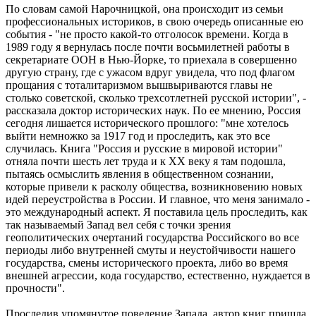
По словам самой Нарочницкой, она происходит из семьи
профессиональных историков, в свою очередь описанные ею
события - "не просто какой-то отголосок времени. Когда в
1989 году я вернулась после почти восьмилетней работы в
секретариате ООН в Нью-Йорке, то приехала в совершенно
другую страну, где с ужасом вдруг увидела, что под флагом
прощания с тоталитаризмом вышвыриваются главы не
столько советской, сколько трехсотлетней русской истории", -
рассказала доктор исторических наук. По ее мнению, Россия
сегодня лишается исторического прошлого: "мне хотелось
выйти немножко за 1917 год и проследить, как это все
случилась. Книга "Россия и русские в мировой истории"
отняла почти шесть лет труда и к XX веку я там подошла,
пытаясь осмыслить явления в общественном сознании,
которые привели к расколу общества, возникновению новых
идей переустройства в России. И главное, что меня занимало -
это международный аспект. Я поставила цель проследить, как
так называемый Запад вел себя с точки зрения
геополитических очертаний государства Российского во все
периоды либо внутренней смуты и неустойчивости нашего
государства, смены исторического проекта, либо во время
внешней агрессии, кода государство, естественно, нуждается в
прочности".
Проследив упомянутое поведение Запада, автор книг пришла