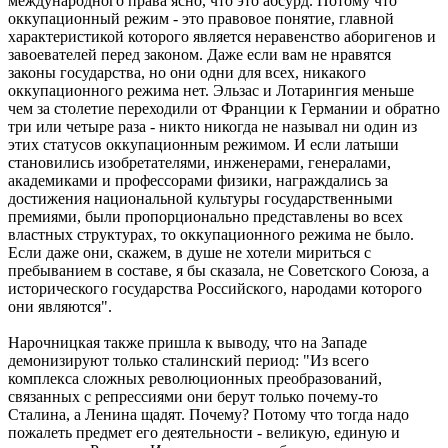
международного права ясно, что это абсурд. Потому что
оккупационный режим - это правовое понятие, главной
характеристикой которого является неравенство аборигенов и
завоевателей перед законом. Даже если вам не нравятся
законы государства, но они одни для всех, никакого
оккупационного режима нет. Эльзас и Лотарингия меньше
чем за столетие переходили от Франции к Германии и обратно
три или четыре раза - никто никогда не называл ни один из
этих статусов оккупационным режимом. И если латыши
становились изобретателями, инженерами, генералами,
академиками и профессорами физики, награждались за
достижения национальной культуры государственными
премиями, были пропорционально представлены во всех
властных структурах, то оккупационного режима не было.
Если даже они, скажем, в душе не хотели мириться с
пребыванием в составе, я бы сказала, не Советского Союза, а
исторического государства Российского, народами которого
они являются".
Нарочницкая также пришла к выводу, что на Западе
демонизируют только сталинский период: "Из всего
комплекса сложных революционных преобразований,
связанных с репрессиями они берут только почему-то
Сталина, а Ленина щадят. Почему? Потому что тогда надо
пожалеть предмет его деятельности - великую, единую и