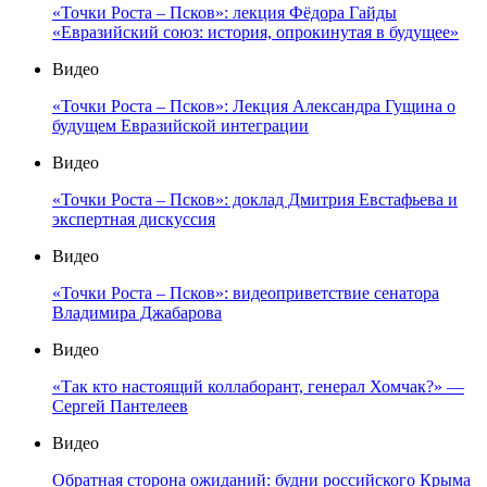
«Точки Роста – Псков»: лекция Фёдора Гайды
«Евразийский союз: история, опрокинутая в будущее»
Видео
«Точки Роста – Псков»: Лекция Александра Гущина о
будущем Евразийской интеграции
Видео
«Точки Роста – Псков»: доклад Дмитрия Евстафьева и
экспертная дискуссия
Видео
«Точки Роста – Псков»: видеоприветствие сенатора
Владимира Джабарова
Видео
«Так кто настоящий коллаборант, генерал Хомчак?» —
Сергей Пантелеев
Видео
Обратная сторона ожиданий: будни российского Крыма