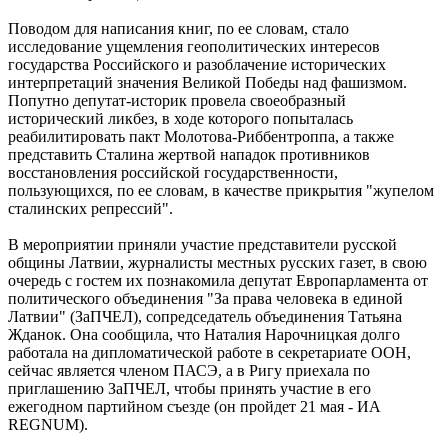
Поводом для написания книг, по ее словам, стало
исследование ущемления геополитических интересов
государства Российского и разоблачение исторических
интерпретаций значения Великой Победы над фашизмом.
Попутно депутат-историк провела своеобразный
исторический ликбез, в ходе которого попыталась
реабилитировать пакт Молотова-Риббентроппа, а также
представить Сталина жертвой нападок противников
восстановления российской государственности,
пользующихся, по ее словам, в качестве прикрытия "жупелом
сталинских репрессий".
В мероприятии приняли участие представители русской
общины Латвии, журналисты местных русских газет, в свою
очередь с гостем их познакомила депутат Европарламента от
политического объединения "За права человека в единой
Латвии" (ЗаПЧЕЛ), сопредседатель объединения Татьяна
Жданок. Она сообщила, что Наталия Нарочницкая долго
работала на дипломатической работе в секретариате ООН,
сейчас является членом ПАСЭ, а в Ригу приехала по
приглашению ЗаПЧЕЛ, чтобы принять участие в его
ежегодном партийном съезде (он пройдет 21 мая - ИА
REGNUM).