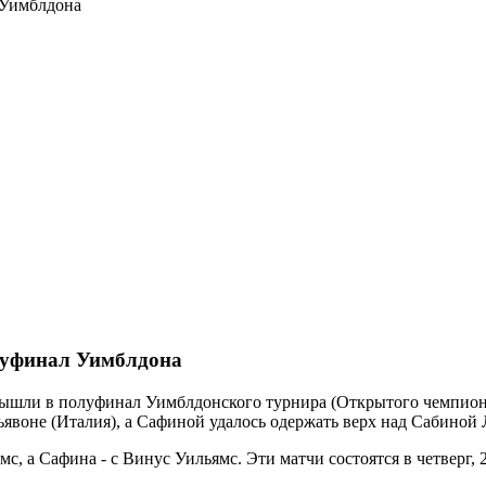
 Уимблдона
луфинал Уимблдона
вышли в полуфинал Уимблдонского турнира (Открытого чемпион
явоне (Италия), а Сафиной удалось одержать верх над Сабиной 
, а Сафина - с Винус Уильямс. Эти матчи состоятся в четверг, 