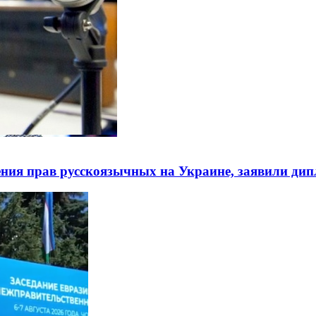
ния прав русскоязычных на Украине, заявили ди