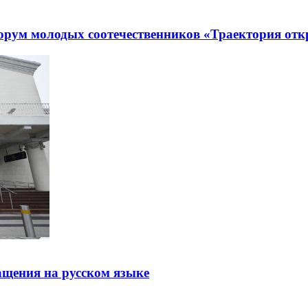
рум молодых соотечественников «Траектория отк
щения на русском языке