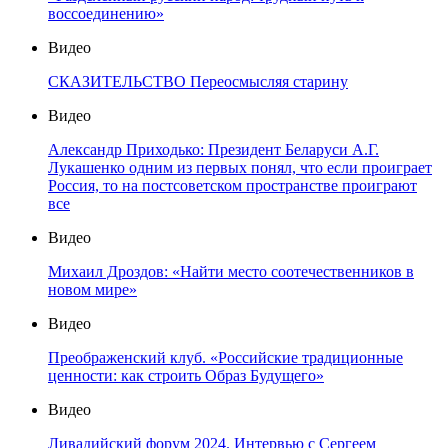
воссоединению»
Видео
СКАЗИТЕЛЬСТВО Переосмысляя старину
Видео
Александр Приходько: Президент Беларуси А.Г.
Лукашенко одним из первых понял, что если проиграет
Россия, то на постсоветском пространстве проиграют
все
Видео
Михаил Дроздов: «Найти место соотечественников в
новом мире»
Видео
Преображенский клуб. «Российские традиционные
ценности: как строить Образ Будущего»
Видео
Ливадийский форум 2024. Интервью с Сергеем