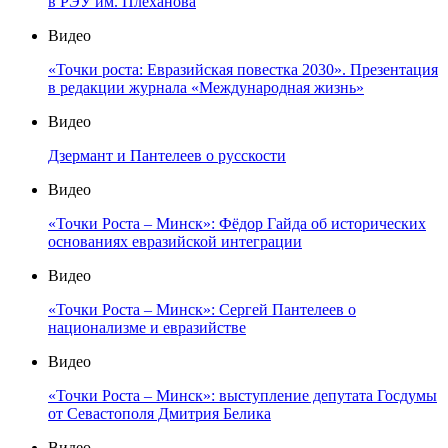
в РЭУ им. Плеханова
Видео
«Точки роста: Евразийская повестка 2030». Презентация
в редакции журнала «Международная жизнь»
Видео
Дзермант и Пантелеев о русскости
Видео
«Точки Роста – Минск»: Фёдор Гайда об исторических
основаниях евразийской интеграции
Видео
«Точки Роста – Минск»: Сергей Пантелеев о
национализме и евразийстве
Видео
«Точки Роста – Минск»: выступление депутата Госдумы
от Севастополя Дмитрия Белика
Видео