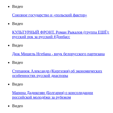
Видео
Союзное государство и «польский фактор»
Видео
КУЛЬТУРНЫЙ ФРОНТ. Роман Рыкалов (группа ЕЩЁ):
русский рок за русский #Донбасс
Видео
Дюк Мишель Нгебана - внук белорусского партизана
Видео
Степанюк Александр (Киргизия) об экономических
особенностях русской диаспоры
Видео
Марина Дадикозян (Болгария) о консолидации
российской молодёжи за рубежом
Видео