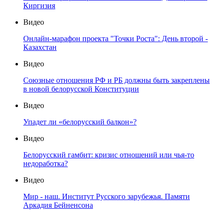
Киргизия
Видео
Онлайн-марафон проекта "Точки Роста": День второй -
Казахстан
Видео
Союзные отношения РФ и РБ должны быть закреплены
в новой белорусской Конституции
Видео
Упадет ли «белорусский балкон»?
Видео
Белорусский гамбит: кризис отношений или чья-то
недоработка?
Видео
Мир - наш. Институт Русского зарубежья. Памяти
Аркадия Бейненсона