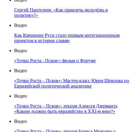
Сергей Пантелеев: «Как привлечь молодёжь в
политику?»
Видео
Как Крещение Руси стало первым интеграционным
проектом в истории славян
Видео
«Точки Роста - Псков»: фильм о Форуме
Видео
«Точки Роста – Псков»: Мастер-класс Юрия Шевцова по
Евразийской политической аналитике
Видео
«Точки Роста – Псков»: лекция Алексея Дзерманта
«Каким должно быть евразийство в XXI-м веке?»
Видео
«Точки Роста – Псков»: лекция Бориса Межуева о