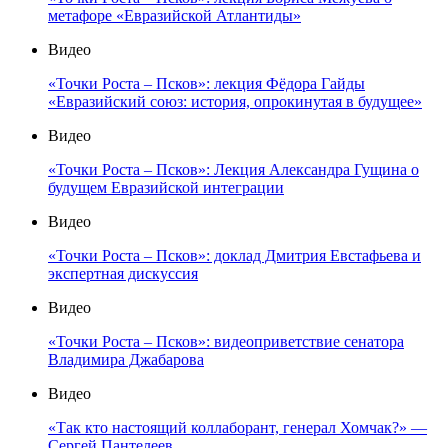
метафоре «Евразийской Атлантиды»
Видео
«Точки Роста – Псков»: лекция Фёдора Гайды
«Евразийский союз: история, опрокинутая в будущее»
Видео
«Точки Роста – Псков»: Лекция Александра Гущина о
будущем Евразийской интеграции
Видео
«Точки Роста – Псков»: доклад Дмитрия Евстафьева и
экспертная дискуссия
Видео
«Точки Роста – Псков»: видеоприветствие сенатора
Владимира Джабарова
Видео
«Так кто настоящий коллаборант, генерал Хомчак?» —
Сергей Пантелеев