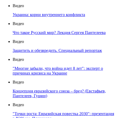
Видео
Украина: корни внутреннего конфликта
Видео
Что такое Русский мир? Лекция Сергея Пантелеева
Видео
Защитить и обезвредить. Специальный репортаж
Видео
"Многие забыли, что война идет 8 лет": эксперт о
причинах кризиса на Украине
Видео
Концепция евразийского союза – бред? (Евстафьев,
Пантелеев, Гущин)
Видео
"Точки роста: Евразийская повестка 2030": презентация