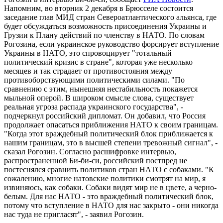
Напомним, во вторник 2 декабря в Брюсселе состоится
заседание глав МИД стран Североатлантического альянса, где
будет обсуждаться возможность присоединения Украины и
Грузии к Плану действий по членству в НАТО. По словам
Рогозина, если украинское руководство форсирует вступление
Украины в НАТО, это спровоцирует "тотальный
политический кризис в стране", которая уже несколько
месяцев и так страдает от противостояния между
противоборствующими политическими силами. "По
сравнению с этим, нынешняя нестабильность покажется
мыльной оперой. В широком смысле слова, существует
реальная угроза распада украинского государства", -
подчеркнул российский дипломат. Он добавил, что Россия
продолжает опасаться приближения НАТО к своим границам.
"Когда этот враждебный политический блок приближается к
нашим границам, это в высшей степени тревожный сигнал", -
сказал Рогозин. Согласно расшифровке интервью,
распространенной Би-би-си, российский постпред не
постеснялся сравнить политиков стран НАТО с собаками. "К
сожалению, многие натовские политики смотрят на мир, я
извиняюсь, как собаки. Собаки видят мир не в цвете, а черно-
белым. Для нас НАТО - это враждебный политический блок,
потому что вступление в НАТО для нас закрыто - они никогда
нас туда не пригласят", - заявил Рогозин.