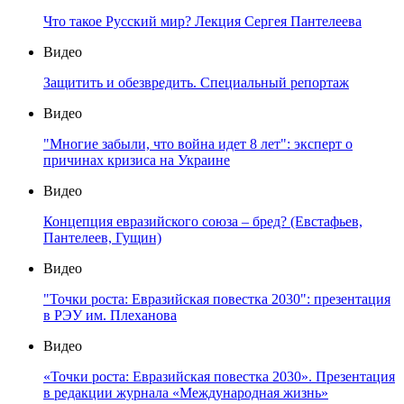
Что такое Русский мир? Лекция Сергея Пантелеева
Видео
Защитить и обезвредить. Специальный репортаж
Видео
"Многие забыли, что война идет 8 лет": эксперт о
причинах кризиса на Украине
Видео
Концепция евразийского союза – бред? (Евстафьев,
Пантелеев, Гущин)
Видео
"Точки роста: Евразийская повестка 2030": презентация
в РЭУ им. Плеханова
Видео
«Точки роста: Евразийская повестка 2030». Презентация
в редакции журнала «Международная жизнь»