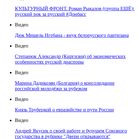
КУЛЬТУРНЫЙ ФРОНТ. Роман Рыкалов (группа ЕЩЁ):
русский рок за русский #Донбасс
Видео
Дюк Мишель Нгебана - внук белорусского партизана
Видео
Степанюк Александр (Киргизия) об экономических
особенностях русской диаспоры
Видео
Марина Дадикозян (Болгария) о консолидации
российской молодёжи за рубежом
Видео
Князь Трубецкой о евразийстве и пути России
Видео
Андрей Якусик о своей работе и будущем Союзного
государства в рубрике "Двери открываются"