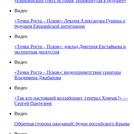
«Евразийский союз: история, опрокинутая в будущее»
Видео
«Точки Роста – Псков»: Лекция Александра Гущина о
будущем Евразийской интеграции
Видео
«Точки Роста – Псков»: доклад Дмитрия Евстафьева и
экспертная дискуссия
Видео
«Точки Роста – Псков»: видеоприветствие сенатора
Владимира Джабарова
Видео
«Так кто настоящий коллаборант, генерал Хомчак?» —
Сергей Пантелеев
Видео
Обратная сторона ожиданий: будни российского Крыма
Видео