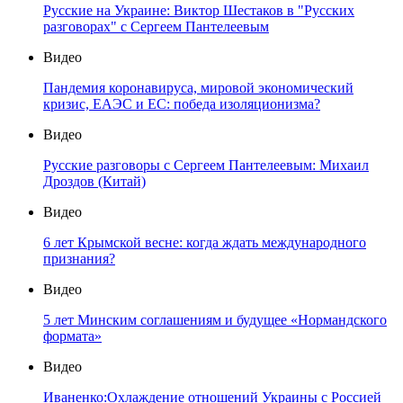
Русские на Украине: Виктор Шестаков в "Русских
разговорах" с Сергеем Пантелеевым
Видео
Пандемия коронавируса, мировой экономический
кризис, ЕАЭС и ЕС: победа изоляционизма?
Видео
Русские разговоры с Сергеем Пантелеевым: Михаил
Дроздов (Китай)
Видео
6 лет Крымской весне: когда ждать международного
признания?
Видео
5 лет Минским соглашениям и будущее «Нормандского
формата»
Видео
Иваненко:Охлаждение отношений Украины с Россией