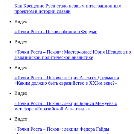
Как Крещение Руси стало первым интеграционным
проектом в истории славян
Видео
«Точки Роста - Псков»: фильм о Форуме
Видео
«Точки Роста – Псков»: Мастер-класс Юрия Шевцова по
Евразийской политической аналитике
Видео
«Точки Роста – Псков»: лекция Алексея Дзерманта
«Каким должно быть евразийство в XXI-м веке?»
Видео
«Точки Роста – Псков»: лекция Бориса Межуева о
метафоре «Евразийской Атлантиды»
Видео
«Точки Роста – Псков»: лекция Фёдора Гайды