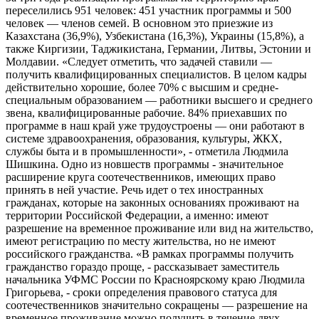
переселились 951 человек: 451 участник программы и 500
человек — членов семей. В основном это приезжие из
Казахстана (36,9%), Узбекистана (16,3%), Украины (15,8%), а
также Киргизии, Таджикистана, Германии, Литвы, Эстонии и
Молдавии. «Следует отметить, что задачей ставили —
получить квалифицированных специалистов. В целом кадры
действительно хорошие, более 70% с высшим и средне-
специальным образованием — работники высшего и среднего
звена, квалифицированные рабочие. 84% приехавших по
программе в наш край уже трудоустроены — они работают в
системе здравоохранения, образования, культуры, ЖКХ,
службы быта и в промышленности», - отметила Людмила
Шишкина. Одно из новшеств программы - значительное
расширение круга соотечественников, имеющих право
принять в ней участие. Речь идет о тех иностранных
гражданах, которые на законных основаниях проживают на
территории Российской Федерации, а именно: имеют
разрешение на временное проживание или вид на жительство,
имеют регистрацию по месту жительства, но не имеют
российского гражданства. «В рамках программы получить
гражданство гораздо проще, - рассказывает заместитель
начальника УФМС России по Красноярскому краю Людмила
Григорьева, - сроки определения правового статуса для
соотечественников значительно сокращены — разрешение на
временное проживание можно получить в течение двух