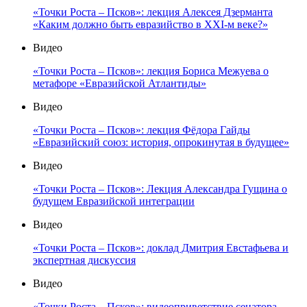
«Точки Роста – Псков»: лекция Алексея Дзерманта
«Каким должно быть евразийство в XXI-м веке?»
Видео
«Точки Роста – Псков»: лекция Бориса Межуева о
метафоре «Евразийской Атлантиды»
Видео
«Точки Роста – Псков»: лекция Фёдора Гайды
«Евразийский союз: история, опрокинутая в будущее»
Видео
«Точки Роста – Псков»: Лекция Александра Гущина о
будущем Евразийской интеграции
Видео
«Точки Роста – Псков»: доклад Дмитрия Евстафьева и
экспертная дискуссия
Видео
«Точки Роста – Псков»: видеоприветствие сенатора