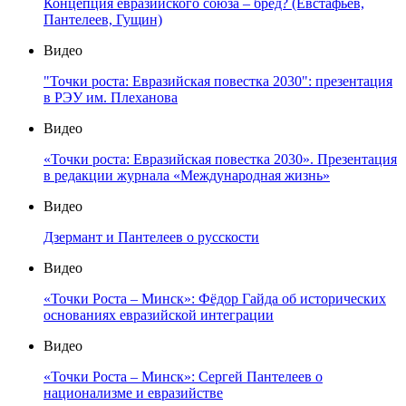
Концепция евразийского союза – бред? (Евстафьев,
Пантелеев, Гущин)
Видео
"Точки роста: Евразийская повестка 2030": презентация
в РЭУ им. Плеханова
Видео
«Точки роста: Евразийская повестка 2030». Презентация
в редакции журнала «Международная жизнь»
Видео
Дзермант и Пантелеев о русскости
Видео
«Точки Роста – Минск»: Фёдор Гайда об исторических
основаниях евразийской интеграции
Видео
«Точки Роста – Минск»: Сергей Пантелеев о
национализме и евразийстве