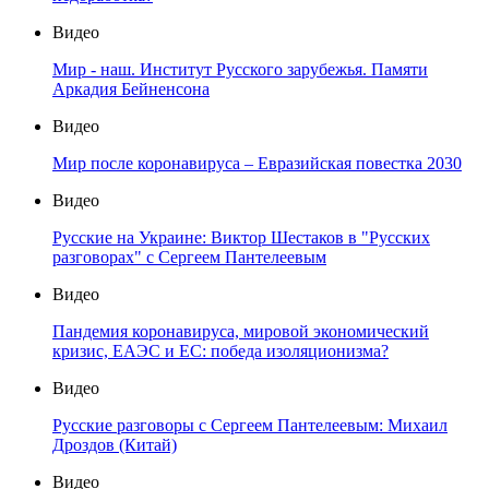
Видео
Мир - наш. Институт Русского зарубежья. Памяти
Аркадия Бейненсона
Видео
Мир после коронавируса – Евразийская повестка 2030
Видео
Русские на Украине: Виктор Шестаков в "Русских
разговорах" с Сергеем Пантелеевым
Видео
Пандемия коронавируса, мировой экономический
кризис, ЕАЭС и ЕС: победа изоляционизма?
Видео
Русские разговоры с Сергеем Пантелеевым: Михаил
Дроздов (Китай)
Видео