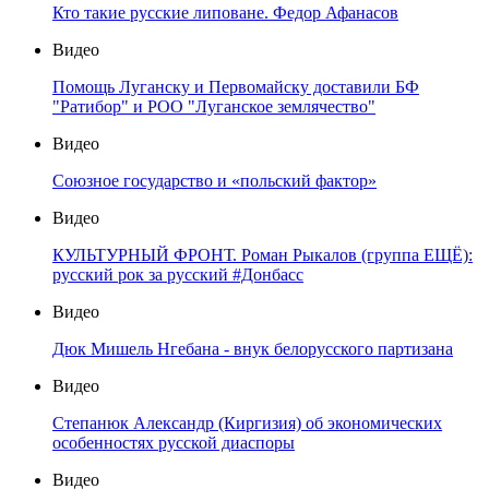
Кто такие русские липоване. Федор Афанасов
Видео
Помощь Луганску и Первомайску доставили БФ
"Ратибор" и РОО "Луганское землячество"
Видео
Союзное государство и «польский фактор»
Видео
КУЛЬТУРНЫЙ ФРОНТ. Роман Рыкалов (группа ЕЩЁ):
русский рок за русский #Донбасс
Видео
Дюк Мишель Нгебана - внук белорусского партизана
Видео
Степанюк Александр (Киргизия) об экономических
особенностях русской диаспоры
Видео