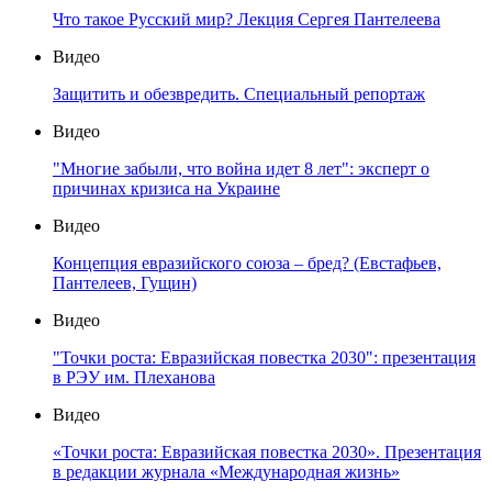
Что такое Русский мир? Лекция Сергея Пантелеева
Видео
Защитить и обезвредить. Специальный репортаж
Видео
"Многие забыли, что война идет 8 лет": эксперт о
причинах кризиса на Украине
Видео
Концепция евразийского союза – бред? (Евстафьев,
Пантелеев, Гущин)
Видео
"Точки роста: Евразийская повестка 2030": презентация
в РЭУ им. Плеханова
Видео
«Точки роста: Евразийская повестка 2030». Презентация
в редакции журнала «Международная жизнь»