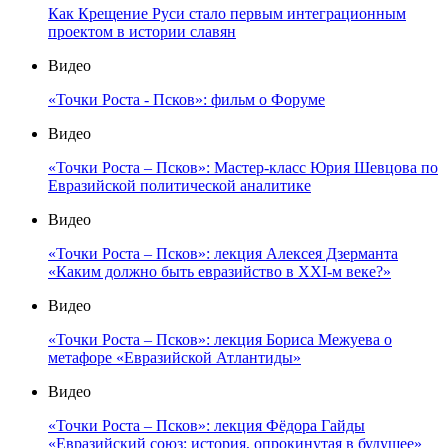
Как Крещение Руси стало первым интеграционным
проектом в истории славян
Видео
«Точки Роста - Псков»: фильм о Форуме
Видео
«Точки Роста – Псков»: Мастер-класс Юрия Шевцова по
Евразийской политической аналитике
Видео
«Точки Роста – Псков»: лекция Алексея Дзерманта
«Каким должно быть евразийство в XXI-м веке?»
Видео
«Точки Роста – Псков»: лекция Бориса Межуева о
метафоре «Евразийской Атлантиды»
Видео
«Точки Роста – Псков»: лекция Фёдора Гайды
«Евразийский союз: история, опрокинутая в будущее»