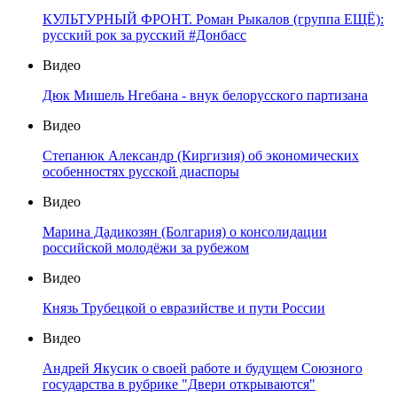
КУЛЬТУРНЫЙ ФРОНТ. Роман Рыкалов (группа ЕЩЁ):
русский рок за русский #Донбасс
Видео
Дюк Мишель Нгебана - внук белорусского партизана
Видео
Степанюк Александр (Киргизия) об экономических
особенностях русской диаспоры
Видео
Марина Дадикозян (Болгария) о консолидации
российской молодёжи за рубежом
Видео
Князь Трубецкой о евразийстве и пути России
Видео
Андрей Якусик о своей работе и будущем Союзного
государства в рубрике "Двери открываются"