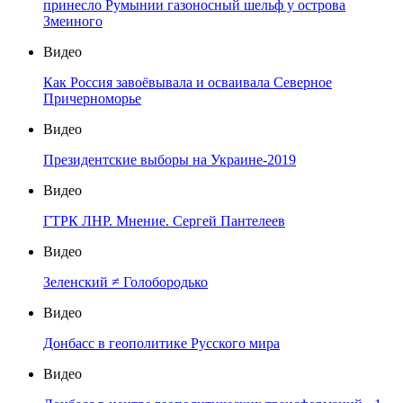
принесло Румынии газоносный шельф у острова
Змеиного
Видео
Как Россия завоёвывала и осваивала Северное
Причерноморье
Видео
Президентские выборы на Украине-2019
Видео
ГТРК ЛНР. Мнение. Сергей Пантелеев
Видео
Зеленский ≠ Голобородько
Видео
Донбасс в геополитике Русского мира
Видео