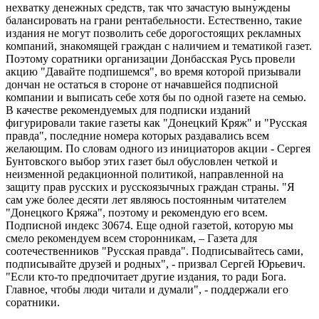
нехватку денежных средств, так что зачастую вынуждены
балансировать на грани рентабельности. Естественно, такие
издания не могут позволить себе дорогостоящих рекламных
компаний, знакомящей граждан с наличием и тематикой газет.
Поэтому соратники организации Донбасская Русь провели
акцию "Давайте подпишемся", во время которой призывали
дончан не остаться в стороне от начавшейся подписной
компании и выписать себе хотя бы по одной газете на семью.
В качестве рекомендуемых для подписки изданий
фигурировали такие газеты как "Донецкий Кряж" и "Русская
правда", последние номера которых раздавались всем
желающим. По словам одного из инициаторов акции - Сергея
Бунтовского выбор этих газет был обусловлен четкой и
неизменной редакционной политикой, направленной на
защиту прав русских и русскоязычных граждан страны. "Я
сам уже более десяти лет являюсь постоянным читателем
"Донецкого Кряжа", поэтому и рекомендую его всем.
Подписной индекс 30674. Еще одной газетой, которую мы
смело рекомендуем всем сторонникам, – Газета для
соотечественников "Русская правда". Подписывайтесь сами,
подписывайте друзей и родных", - призвал Сергей Юрьевич.
"Если кто-то предпочитает другие издания, то ради Бога.
Главное, чтобы люди читали и думали", - поддержали его
соратники.