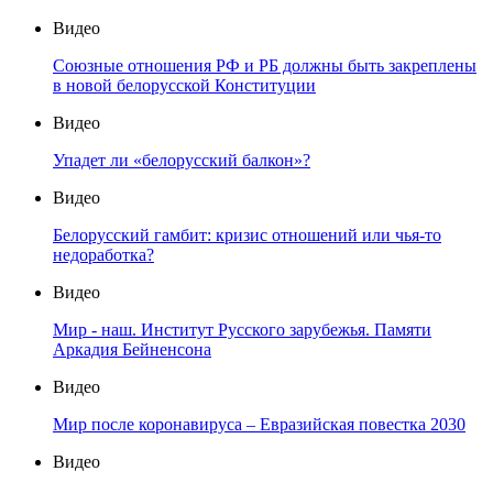
Видео
Союзные отношения РФ и РБ должны быть закреплены
в новой белорусской Конституции
Видео
Упадет ли «белорусский балкон»?
Видео
Белорусский гамбит: кризис отношений или чья-то
недоработка?
Видео
Мир - наш. Институт Русского зарубежья. Памяти
Аркадия Бейненсона
Видео
Мир после коронавируса – Евразийская повестка 2030
Видео