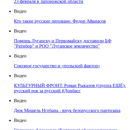
23 февраля в Запорожской области
Видео
Кто такие русские липоване. Федор Афанасов
Видео
Помощь Луганску и Первомайску доставили БФ
"Ратибор" и РОО "Луганское землячество"
Видео
Союзное государство и «польский фактор»
Видео
КУЛЬТУРНЫЙ ФРОНТ. Роман Рыкалов (группа ЕЩЁ):
русский рок за русский #Донбасс
Видео
Дюк Мишель Нгебана - внук белорусского партизана
Видео