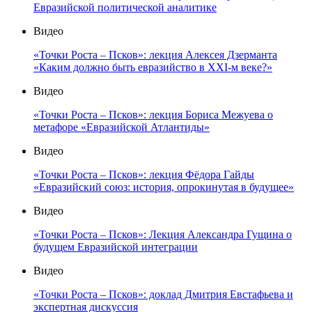
Евразийской политической аналитике
Видео
«Точки Роста – Псков»: лекция Алексея Дзерманта
«Каким должно быть евразийство в XXI-м веке?»
Видео
«Точки Роста – Псков»: лекция Бориса Межуева о
метафоре «Евразийской Атлантиды»
Видео
«Точки Роста – Псков»: лекция Фёдора Гайды
«Евразийский союз: история, опрокинутая в будущее»
Видео
«Точки Роста – Псков»: Лекция Александра Гущина о
будущем Евразийской интеграции
Видео
«Точки Роста – Псков»: доклад Дмитрия Евстафьева и
экспертная дискуссия