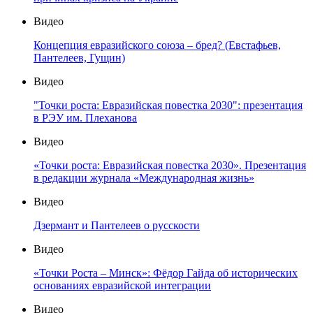
Видео
Концепция евразийского союза – бред? (Евстафьев,
Пантелеев, Гущин)
Видео
"Точки роста: Евразийская повестка 2030": презентация
в РЭУ им. Плеханова
Видео
«Точки роста: Евразийская повестка 2030». Презентация
в редакции журнала «Международная жизнь»
Видео
Дзермант и Пантелеев о русскости
Видео
«Точки Роста – Минск»: Фёдор Гайда об исторических
основаниях евразийской интеграции
Видео