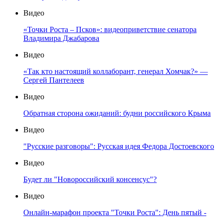
Видео
«Точки Роста – Псков»: видеоприветствие сенатора
Владимира Джабарова
Видео
«Так кто настоящий коллаборант, генерал Хомчак?» —
Сергей Пантелеев
Видео
Обратная сторона ожиданий: будни российского Крыма
Видео
"Русские разговоры": Русская идея Федора Достоевского
Видео
Будет ли "Новороссийский консенсус"?
Видео
Онлайн-марафон проекта "Точки Роста": День пятый -