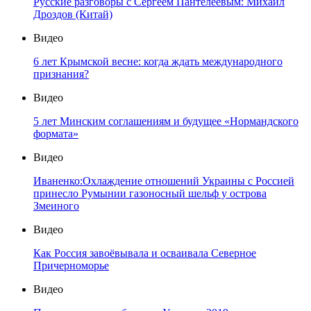
Русские разговоры с Сергеем Пантелеевым: Михаил
Дроздов (Китай)
Видео
6 лет Крымской весне: когда ждать международного
признания?
Видео
5 лет Минским соглашениям и будущее «Нормандского
формата»
Видео
Иваненко:Охлаждение отношений Украины с Россией
принесло Румынии газоносный шельф у острова
Змеиного
Видео
Как Россия завоёвывала и осваивала Северное
Причерноморье
Видео