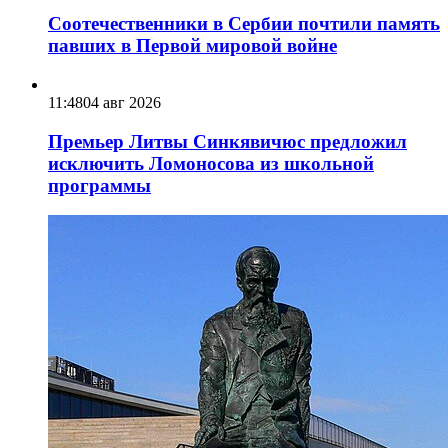
Соотечественники в Сербии почтили память
павших в Первой мировой войне
11:48
04 авг 2026
Премьер Литвы Синкявичюс предложил
исключить Ломоносова из школьной
программы