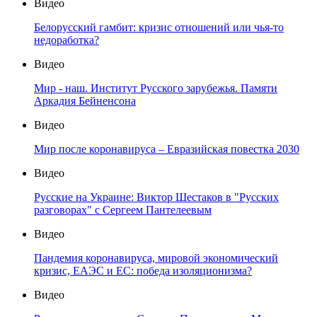
Видео
Белорусский гамбит: кризис отношений или чья-то
недоработка?
Видео
Мир - наш. Институт Русского зарубежья. Памяти
Аркадия Бейненсона
Видео
Мир после коронавируса – Евразийская повестка 2030
Видео
Русские на Украине: Виктор Шестаков в "Русских
разговорах" с Сергеем Пантелеевым
Видео
Пандемия коронавируса, мировой экономический
кризис, ЕАЭС и ЕС: победа изоляционизма?
Видео