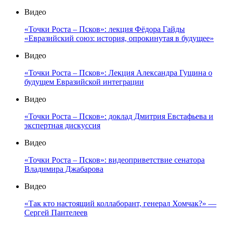
Видео
«Точки Роста – Псков»: лекция Фёдора Гайды
«Евразийский союз: история, опрокинутая в будущее»
Видео
«Точки Роста – Псков»: Лекция Александра Гущина о
будущем Евразийской интеграции
Видео
«Точки Роста – Псков»: доклад Дмитрия Евстафьева и
экспертная дискуссия
Видео
«Точки Роста – Псков»: видеоприветствие сенатора
Владимира Джабарова
Видео
«Так кто настоящий коллаборант, генерал Хомчак?» —
Сергей Пантелеев