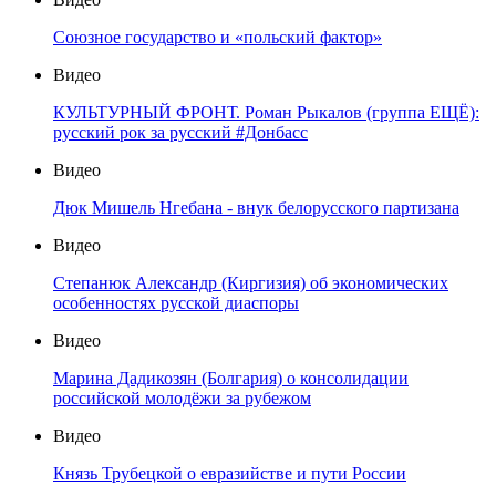
Союзное государство и «польский фактор»
Видео
КУЛЬТУРНЫЙ ФРОНТ. Роман Рыкалов (группа ЕЩЁ):
русский рок за русский #Донбасс
Видео
Дюк Мишель Нгебана - внук белорусского партизана
Видео
Степанюк Александр (Киргизия) об экономических
особенностях русской диаспоры
Видео
Марина Дадикозян (Болгария) о консолидации
российской молодёжи за рубежом
Видео
Князь Трубецкой о евразийстве и пути России