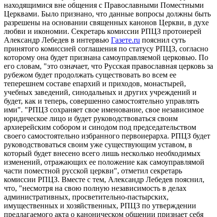
находящимися вне общения с Православными Поместными
Церквами. Было признано, что данные вопросы должны быть
разрешены на основании священных канонов Церкви, в духе
любви и икономии. Секретарь комиссии РПЦЗ протоиерей
Александр Лебедев в интервью
Газете.ru
пояснил суть
принятого комиссией соглашения по статусу РПЦЗ, согласно
которому она будет признана самоуправляемой церковью. По
его словам, "это означает, что Русская православная церковь за
рубежом будет продолжать существовать во всем ее
теперешнем составе епархий и приходов, монастырей,
учебных заведений, синодальных и других учреждений и
будет, как и теперь, совершенно самостоятельно управлять
ими". "РПЦЗ сохраняет свое именование, свое независимое
юридическое лицо и будет руководствоваться своим
архиерейским собором и синодом под председательством
своего самостоятельно избранного первоиерарха. РПЦЗ будет
руководствоваться своим уже существующим уставом, в
который будет внесено всего лишь несколько необходимых
изменений, отражающих ее положение как самоуправлямой
части поместной русской церкви", отметил секретарь
комиссии РПЦЗ. Вместе с тем, Александр Лебедев пояснил,
что, "несмотря на свою полную независимость в делах
административных, просветительно-пастырских,
имущественных и хозяйственных, РПЦЗ по утверждении
предлагаемого акта о каноническом общении признает себя