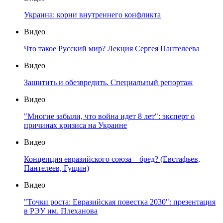
Украина: корни внутреннего конфликта
Видео
Что такое Русский мир? Лекция Сергея Пантелеева
Видео
Защитить и обезвредить. Специальный репортаж
Видео
"Многие забыли, что война идет 8 лет": эксперт о
причинах кризиса на Украине
Видео
Концепция евразийского союза – бред? (Евстафьев,
Пантелеев, Гущин)
Видео
"Точки роста: Евразийская повестка 2030": презентация
в РЭУ им. Плеханова