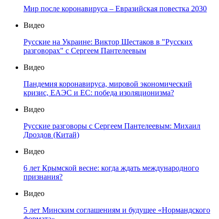
Мир после коронавируса – Евразийская повестка 2030
Видео
Русские на Украине: Виктор Шестаков в "Русских
разговорах" с Сергеем Пантелеевым
Видео
Пандемия коронавируса, мировой экономический
кризис, ЕАЭС и ЕС: победа изоляционизма?
Видео
Русские разговоры с Сергеем Пантелеевым: Михаил
Дроздов (Китай)
Видео
6 лет Крымской весне: когда ждать международного
признания?
Видео
5 лет Минским соглашениям и будущее «Нормандского
формата»