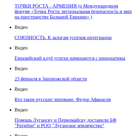
ТОЧКИ РОСТА - АРМЕНИЯ (о Международном
форуме «Точки Роста: региональная безопасность и мир
на пространстве Большой Евразии» )
Видео
СОЮЗНОСТЬ. К залогам успехов интеграции
Видео
Евразийский клуб успехи начинаются с инициативы
Видео
23 февраля в Запорожской области
Видео
Кто такие русские липоване. Федор Афанасов
Видео
Помощь Луганску и Первомайску доставили БФ
"Ратибор" и РОО "Луганское землячество"
Видео