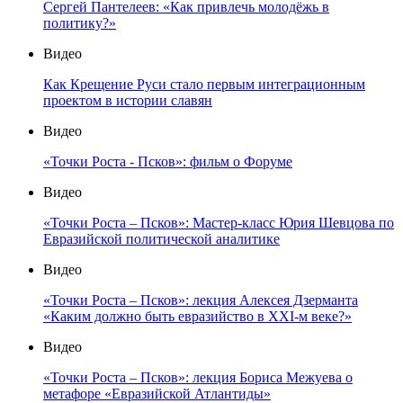
Сергей Пантелеев: «Как привлечь молодёжь в
политику?»
Видео
Как Крещение Руси стало первым интеграционным
проектом в истории славян
Видео
«Точки Роста - Псков»: фильм о Форуме
Видео
«Точки Роста – Псков»: Мастер-класс Юрия Шевцова по
Евразийской политической аналитике
Видео
«Точки Роста – Псков»: лекция Алексея Дзерманта
«Каким должно быть евразийство в XXI-м веке?»
Видео
«Точки Роста – Псков»: лекция Бориса Межуева о
метафоре «Евразийской Атлантиды»