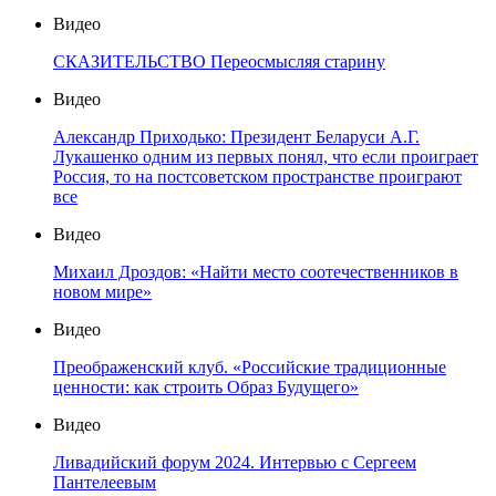
Видео
СКАЗИТЕЛЬСТВО Переосмысляя старину
Видео
Александр Приходько: Президент Беларуси А.Г.
Лукашенко одним из первых понял, что если проиграет
Россия, то на постсоветском пространстве проиграют
все
Видео
Михаил Дроздов: «Найти место соотечественников в
новом мире»
Видео
Преображенский клуб. «Российские традиционные
ценности: как строить Образ Будущего»
Видео
Ливадийский форум 2024. Интервью с Сергеем
Пантелеевым