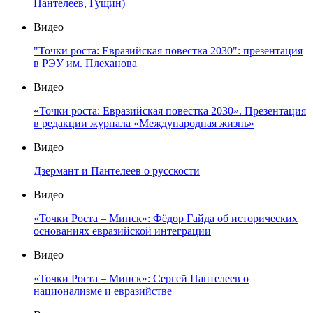
Пантелеев, Гущин)
Видео
"Точки роста: Евразийская повестка 2030": презентация
в РЭУ им. Плеханова
Видео
«Точки роста: Евразийская повестка 2030». Презентация
в редакции журнала «Международная жизнь»
Видео
Дзермант и Пантелеев о русскости
Видео
«Точки Роста – Минск»: Фёдор Гайда об исторических
основаниях евразийской интеграции
Видео
«Точки Роста – Минск»: Сергей Пантелеев о
национализме и евразийстве