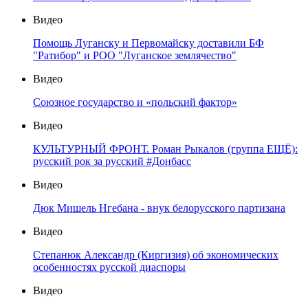
Видео
Помощь Луганску и Первомайску доставили БФ
"Ратибор" и РОО "Луганское землячество"
Видео
Союзное государство и «польский фактор»
Видео
КУЛЬТУРНЫЙ ФРОНТ. Роман Рыкалов (группа ЕЩЁ):
русский рок за русский #Донбасс
Видео
Дюк Мишель Нгебана - внук белорусского партизана
Видео
Степанюк Александр (Киргизия) об экономических
особенностях русской диаспоры
Видео