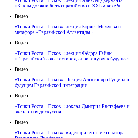
«Точки Роста – Псков»: лекция Алексея Дзерманта
«Каким должно быть евразийство в XXI-м веке?»
Видео
«Точки Роста – Псков»: лекция Бориса Межуева о
метафоре «Евразийской Атлантиды»
Видео
«Точки Роста – Псков»: лекция Фёдора Гайды
«Евразийский союз: история, опрокинутая в будущее»
Видео
«Точки Роста – Псков»: Лекция Александра Гущина о
будущем Евразийской интеграции
Видео
«Точки Роста – Псков»: доклад Дмитрия Евстафьева и
экспертная дискуссия
Видео
«Точки Роста – Псков»: видеоприветствие сенатора