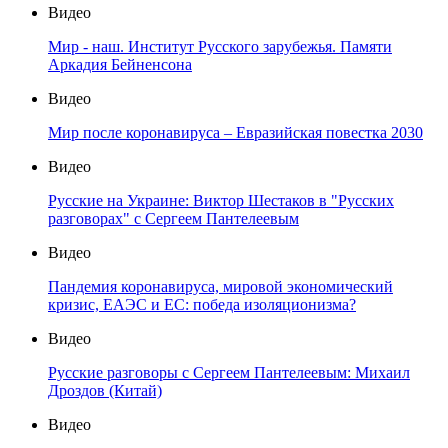
Видео
Мир - наш. Институт Русского зарубежья. Памяти
Аркадия Бейненсона
Видео
Мир после коронавируса – Евразийская повестка 2030
Видео
Русские на Украине: Виктор Шестаков в "Русских
разговорах" с Сергеем Пантелеевым
Видео
Пандемия коронавируса, мировой экономический
кризис, ЕАЭС и ЕС: победа изоляционизма?
Видео
Русские разговоры с Сергеем Пантелеевым: Михаил
Дроздов (Китай)
Видео