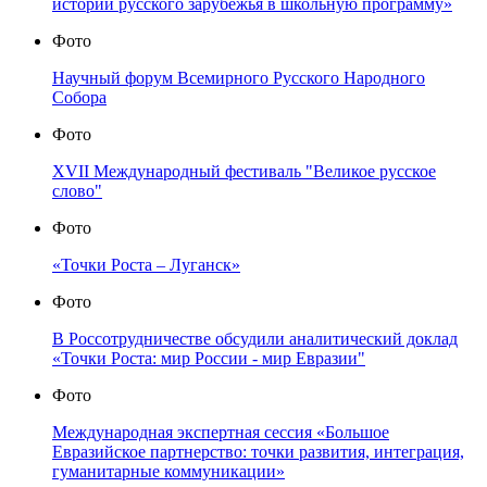
истории русского зарубежья в школьную программу»
Фото
Научный форум Всемирного Русского Народного
Собора
Фото
XVII Международный фестиваль "Великое русское
слово"
Фото
«Точки Роста – Луганск»
Фото
В Россотрудничестве обсудили аналитический доклад
«Точки Роста: мир России - мир Евразии"
Фото
Международная экспертная сессия «Большое
Евразийское партнерство: точки развития, интеграция,
гуманитарные коммуникации»