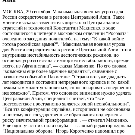
МОСКВА, 29 сентября. Максимальная военная угроза для
России сосредоточена в регионе Центральной Азии. Такое
мнение высказал заместитель директора Центра анализа
стратегий и технологий Константин Макиенко, в ходе
состоявшегося в четверг в московском отделении "Росбалта"
очередного заседания политклуба на тему: "К какой войне
готова российская армия?". "Максимальная военная угроза
для России сосредоточена в регионе Центральной Азии: это и
внутренняя нестабильность деспотических режимов, но
основная угроза связана с импортом нестабильности, прежде
всего, из Афганистана", — сказал Макиенко. По его словам,
"возможны еще более мрачные варианты", связанные с
развитием событий в Пакистане. "Страна вот уже двадцать
лет находится в состоянии непрерывного кризиса и то, какой
режим там может установиться, спрогнозировать совершенно
невозможно". Притом, что основное внимание нужно уделять
Центральной Азии, специалист считает, что "все
постсоветское пространство является зоной нестабильности".
"Вся эта конфигурация случайна, исторически не обоснована
и поэтому все государственные образования подвержены
риску значительной трансформации", — отметил Макиенко.
Еще один участник политклуба — главный редактор журнала
"Национальная оборона" Игорь Коротченко напомнил про