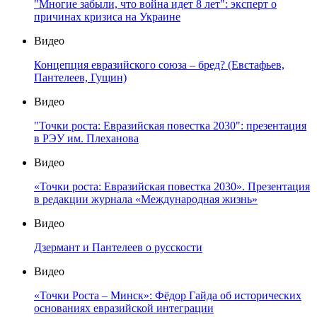
"Многие забыли, что война идет 8 лет": эксперт о
причинах кризиса на Украине
Видео
Концепция евразийского союза – бред? (Евстафьев,
Пантелеев, Гущин)
Видео
"Точки роста: Евразийская повестка 2030": презентация
в РЭУ им. Плеханова
Видео
«Точки роста: Евразийская повестка 2030». Презентация
в редакции журнала «Международная жизнь»
Видео
Дзермант и Пантелеев о русскости
Видео
«Точки Роста – Минск»: Фёдор Гайда об исторических
основаниях евразийской интеграции