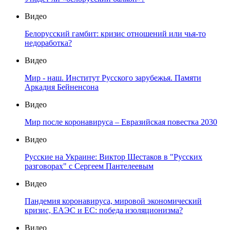
Видео
Белорусский гамбит: кризис отношений или чья-то
недоработка?
Видео
Мир - наш. Институт Русского зарубежья. Памяти
Аркадия Бейненсона
Видео
Мир после коронавируса – Евразийская повестка 2030
Видео
Русские на Украине: Виктор Шестаков в "Русских
разговорах" с Сергеем Пантелеевым
Видео
Пандемия коронавируса, мировой экономический
кризис, ЕАЭС и ЕС: победа изоляционизма?
Видео