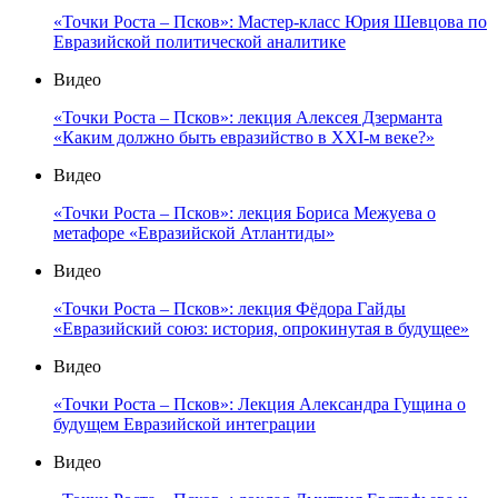
«Точки Роста – Псков»: Мастер-класс Юрия Шевцова по
Евразийской политической аналитике
Видео
«Точки Роста – Псков»: лекция Алексея Дзерманта
«Каким должно быть евразийство в XXI-м веке?»
Видео
«Точки Роста – Псков»: лекция Бориса Межуева о
метафоре «Евразийской Атлантиды»
Видео
«Точки Роста – Псков»: лекция Фёдора Гайды
«Евразийский союз: история, опрокинутая в будущее»
Видео
«Точки Роста – Псков»: Лекция Александра Гущина о
будущем Евразийской интеграции
Видео