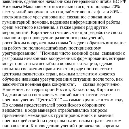
заявление, сделанное начальником генерального штаба ВС РФ
Николаем Макаровым относительно того, что порядка 20%
всех усилий вооруженных сил, займет военная фаза и 80% –
посткризисное урегулирование, связанное с оказанием
гуманитарной помощи, ведением информационной работы
среди местного населения, а также целый ряд других
мероприятий. Коротченко считает, что при разработке своих
планов и при проведении различного рода учений,
российским вооруженным силам "следует обратить внимание
на работу по полномасштабному посткризисному
урегулированию". "Помимо чисто военной фазы, связанной с
разгромом незаконных вооруженных формирований, которые
могут попытаться дестабилизировать ситуацию, сделав
попытки свержения правительств в ряде постсоветских
центральноазиатских стран, важным элементом является
обучение навыкам урегулирования ситуации после того, как
закончится военная фаза конфликта", — сказал Коротченко.
Напомним, на территории России, Казахстана, Киргизии и
Таджикистана состоялись масштабные стратегические
военные учения "Центр-2011" — самые крупные в этом году.
По словам представителей российского оборонного
ведомства, в ходе маневров отрабатывались вопросы
применения межвидовых группировок войск и ведения
военных действий на центрально-азиатском стратегическом
направлении. К проведению учений привлекались органы