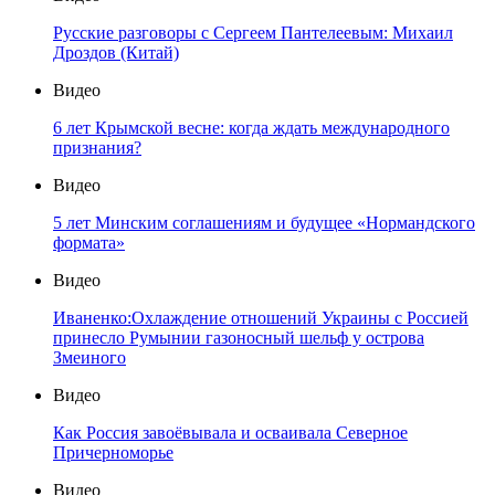
Русские разговоры с Сергеем Пантелеевым: Михаил
Дроздов (Китай)
Видео
6 лет Крымской весне: когда ждать международного
признания?
Видео
5 лет Минским соглашениям и будущее «Нормандского
формата»
Видео
Иваненко:Охлаждение отношений Украины с Россией
принесло Румынии газоносный шельф у острова
Змеиного
Видео
Как Россия завоёвывала и осваивала Северное
Причерноморье
Видео