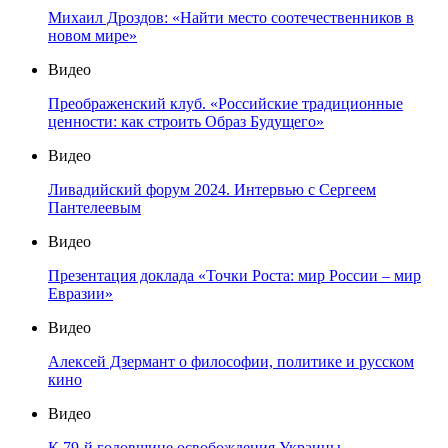
Михаил Дроздов: «Найти место соотечественников в
новом мире»
Видео
Преображенский клуб. «Российские традиционные
ценности: как строить Образ Будущего»
Видео
Ливадийский форум 2024. Интервью с Сергеем
Пантелеевым
Видео
Презентация доклада «Точки Роста: мир России – мир
Евразии»
Видео
Алексей Дзермант о философии, политике и русском
кино
Видео
К 79-й годовщине освобождения Украины