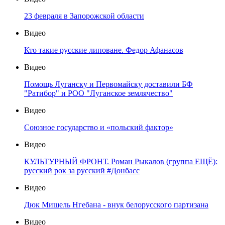
23 февраля в Запорожской области
Видео
Кто такие русские липоване. Федор Афанасов
Видео
Помощь Луганску и Первомайску доставили БФ
"Ратибор" и РОО "Луганское землячество"
Видео
Союзное государство и «польский фактор»
Видео
КУЛЬТУРНЫЙ ФРОНТ. Роман Рыкалов (группа ЕЩЁ):
русский рок за русский #Донбасс
Видео
Дюк Мишель Нгебана - внук белорусского партизана
Видео