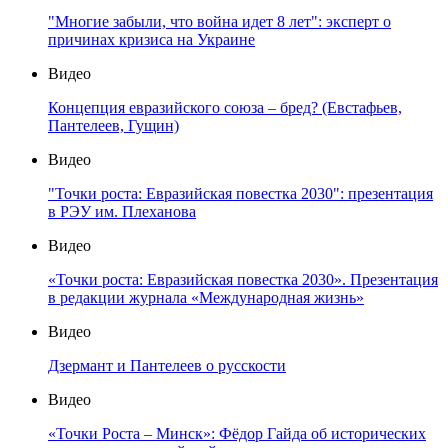
"Многие забыли, что война идет 8 лет": эксперт о
причинах кризиса на Украине
Видео
Концепция евразийского союза – бред? (Евстафьев,
Пантелеев, Гущин)
Видео
"Точки роста: Евразийская повестка 2030": презентация
в РЭУ им. Плеханова
Видео
«Точки роста: Евразийская повестка 2030». Презентация
в редакции журнала «Международная жизнь»
Видео
Дзермант и Пантелеев о русскости
Видео
«Точки Роста – Минск»: Фёдор Гайда об исторических