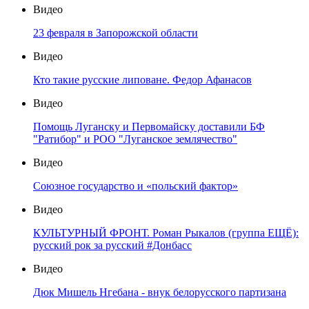
Видео
23 февраля в Запорожской области
Видео
Кто такие русские липоване. Федор Афанасов
Видео
Помощь Луганску и Первомайску доставили БФ
"Ратибор" и РОО "Луганское землячество"
Видео
Союзное государство и «польский фактор»
Видео
КУЛЬТУРНЫЙ ФРОНТ. Роман Рыкалов (группа ЕЩЁ):
русский рок за русский #Донбасс
Видео
Дюк Мишель Нгебана - внук белорусского партизана