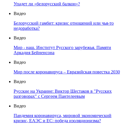
Упадет ли «белорусский балкон»?
Видео
Белорусский гамбит: кризис отношений или чья-то
недоработка?
Видео
Мир - наш. Институт Русского зарубежья. Памяти
Аркадия Бейненсона
Видео
Мир после коронавируса – Евразийская повестка 2030
Видео
Русские на Украине: Виктор Шестаков в "Русских
разговорах" с Сергеем Пантелеевым
Видео
Пандемия коронавируса, мировой экономический
кризис, ЕАЭС и ЕС: победа изоляционизма?