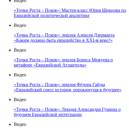
Видео
«Точки Роста – Псков»: Мастер-класс Юрия Шевцова по
Евразийской политической аналитике
Видео
«Точки Роста – Псков»: лекция Алексея Дзерманта
«Каким должно быть евразийство в XXI-м веке?»
Видео
«Точки Роста – Псков»: лекция Бориса Межуева о
метафоре «Евразийской Атлантиды»
Видео
«Точки Роста – Псков»: лекция Фёдора Гайды
«Евразийский союз: история, опрокинутая в будущее»
Видео
«Точки Роста – Псков»: Лекция Александра Гущина о
будущем Евразийской интеграции
Видео