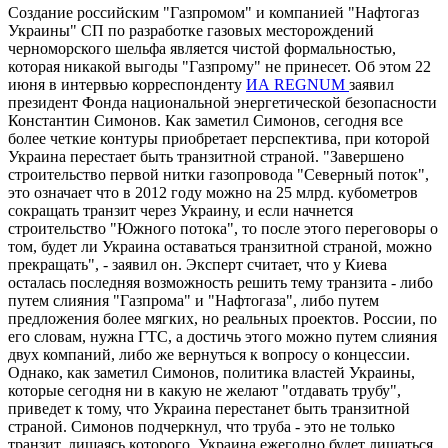
Создание российским "Газпромом" и компанией "Нафтогаз
Украины" СП по разработке газовых месторождений
черноморского шельфа является чистой формальностью,
которая никакой выгоды "Газпрому" не принесет. Об этом 22
июня в интервью корреспонденту
ИА REGNUM
заявил
президент Фонда национальной энергетической безопасности
Константин Симонов. Как заметил Симонов, сегодня все
более четкие контуры приобретает перспектива, при которой
Украина перестает быть транзитной страной. "Завершено
строительство первой нитки газопровода "Северный поток",
это означает что в 2012 году можно на 25 млрд. кубометров
сокращать транзит через Украину, и если начнется
строительство "Южного потока", то после этого переговоры о
том, будет ли Украина оставаться транзитной страной, можно
прекращать", - заявил он. Эксперт считает, что у Киева
осталась последняя возможность решить тему транзита - либо
путем слияния "Газпрома" и "Нафтогаза", либо путем
предложения более мягких, но реальных проектов. России, по
его словам, нужна ГТС, а достичь этого можно путем слияния
двух компаний, либо же вернуться к вопросу о концессии.
Однако, как заметил Симонов, политика властей Украины,
которые сегодня ни в какую не желают "отдавать трубу",
приведет к тому, что Украина перестанет быть транзитной
страной. Симонов подчеркнул, что труба - это не только
транзит, лишаясь которого, Украина ежегодно будет лишаться