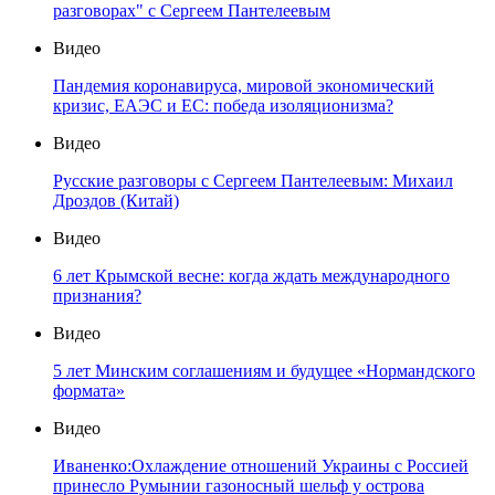
разговорах" с Сергеем Пантелеевым
Видео
Пандемия коронавируса, мировой экономический
кризис, ЕАЭС и ЕС: победа изоляционизма?
Видео
Русские разговоры с Сергеем Пантелеевым: Михаил
Дроздов (Китай)
Видео
6 лет Крымской весне: когда ждать международного
признания?
Видео
5 лет Минским соглашениям и будущее «Нормандского
формата»
Видео
Иваненко:Охлаждение отношений Украины с Россией
принесло Румынии газоносный шельф у острова