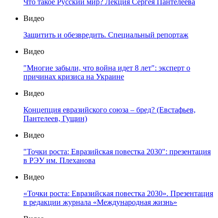
Что такое Русский мир? Лекция Сергея Пантелеева
Видео
Защитить и обезвредить. Специальный репортаж
Видео
"Многие забыли, что война идет 8 лет": эксперт о
причинах кризиса на Украине
Видео
Концепция евразийского союза – бред? (Евстафьев,
Пантелеев, Гущин)
Видео
"Точки роста: Евразийская повестка 2030": презентация
в РЭУ им. Плеханова
Видео
«Точки роста: Евразийская повестка 2030». Презентация
в редакции журнала «Международная жизнь»