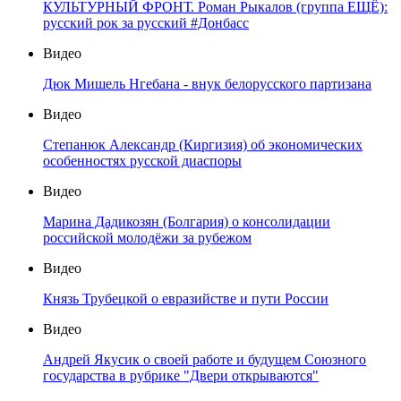
КУЛЬТУРНЫЙ ФРОНТ. Роман Рыкалов (группа ЕЩЁ):
русский рок за русский #Донбасс
Видео
Дюк Мишель Нгебана - внук белорусского партизана
Видео
Степанюк Александр (Киргизия) об экономических
особенностях русской диаспоры
Видео
Марина Дадикозян (Болгария) о консолидации
российской молодёжи за рубежом
Видео
Князь Трубецкой о евразийстве и пути России
Видео
Андрей Якусик о своей работе и будущем Союзного
государства в рубрике "Двери открываются"