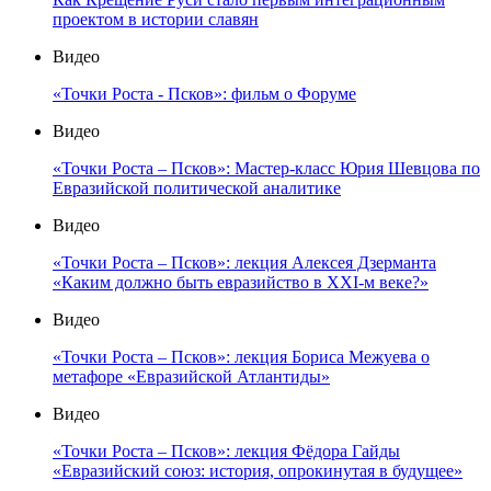
проектом в истории славян
Видео
«Точки Роста - Псков»: фильм о Форуме
Видео
«Точки Роста – Псков»: Мастер-класс Юрия Шевцова по
Евразийской политической аналитике
Видео
«Точки Роста – Псков»: лекция Алексея Дзерманта
«Каким должно быть евразийство в XXI-м веке?»
Видео
«Точки Роста – Псков»: лекция Бориса Межуева о
метафоре «Евразийской Атлантиды»
Видео
«Точки Роста – Псков»: лекция Фёдора Гайды
«Евразийский союз: история, опрокинутая в будущее»