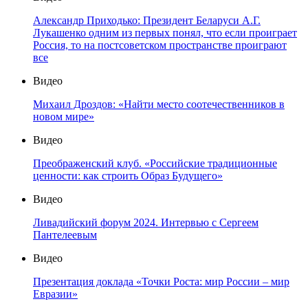
Александр Приходько: Президент Беларуси А.Г.
Лукашенко одним из первых понял, что если проиграет
Россия, то на постсоветском пространстве проиграют
все
Видео
Михаил Дроздов: «Найти место соотечественников в
новом мире»
Видео
Преображенский клуб. «Российские традиционные
ценности: как строить Образ Будущего»
Видео
Ливадийский форум 2024. Интервью с Сергеем
Пантелеевым
Видео
Презентация доклада «Точки Роста: мир России – мир
Евразии»