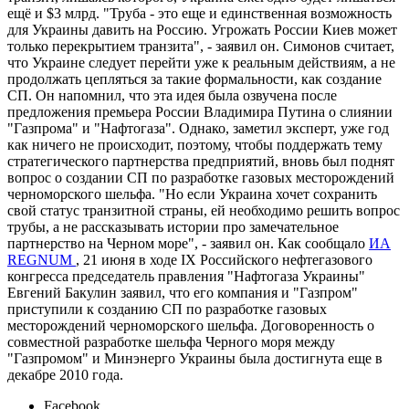
ещё и $3 млрд. "Труба - это еще и единственная возможность
для Украины давить на Россию. Угрожать России Киев может
только перекрытием транзита", - заявил он. Симонов считает,
что Украине следует перейти уже к реальным действиям, а не
продолжать цепляться за такие формальности, как создание
СП. Он напомнил, что эта идея была озвучена после
предложения премьера России Владимира Путина о слиянии
"Газпрома" и "Нафтогаза". Однако, заметил эксперт, уже год
как ничего не происходит, поэтому, чтобы поддержать тему
стратегического партнерства предприятий, вновь был поднят
вопрос о создании СП по разработке газовых месторождений
черноморского шельфа. "Но если Украина хочет сохранить
свой статус транзитной страны, ей необходимо решить вопрос
трубы, а не рассказывать истории про замечательное
партнерство на Черном море", - заявил он. Как сообщало
ИА
REGNUM
, 21 июня в ходе IХ Российского нефтегазового
конгресса председатель правления "Нафтогаза Украины"
Евгений Бакулин заявил, что его компания и "Газпром"
приступили к созданию СП по разработке газовых
месторождений черноморского шельфа. Договоренность о
совместной разработке шельфа Черного моря между
"Газпромом" и Минэнерго Украины была достигнута еще в
декабре 2010 года.
Facebook