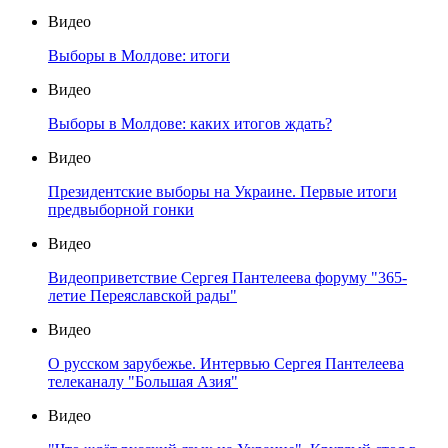
Видео
Выборы в Молдове: итоги
Видео
Выборы в Молдове: каких итогов ждать?
Видео
Президентские выборы на Украине. Первые итоги
предвыборной гонки
Видео
Видеоприветствие Сергея Пантелеева форуму "365-
летие Переяславской рады"
Видео
О русском зарубежье. Интервью Сергея Пантелеева
телеканалу "Большая Азия"
Видео