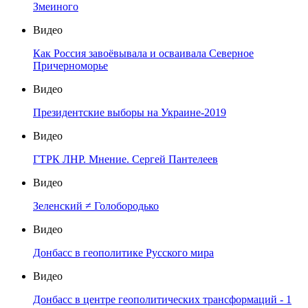
Змеиного
Видео
Как Россия завоёвывала и осваивала Северное
Причерноморье
Видео
Президентские выборы на Украине-2019
Видео
ГТРК ЛНР. Мнение. Сергей Пантелеев
Видео
Зеленский ≠ Голобородько
Видео
Донбасс в геополитике Русского мира
Видео
Донбасс в центре геополитических трансформаций - 1