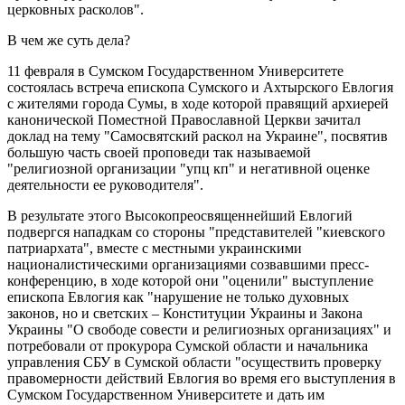
церковных расколов".
В чем же суть дела?
11 февраля в Сумском Государственном Университете
состоялась встреча епископа Сумского и Ахтырского Евлогия
с жителями города Сумы, в ходе которой правящий архиерей
канонической Поместной Православной Церкви зачитал
доклад на тему "Самосвятский раскол на Украине", посвятив
большую часть своей проповеди так называемой
"религиозной организации "упц кп" и негативной оценке
деятельности ее руководителя".
В результате этого Высокопреосвященнейший Евлогий
подвергся нападкам со стороны "представителей "киевского
патриархата", вместе с местными украинскими
националистическими организациями созвавшими пресс-
конференцию, в ходе которой они "оценили" выступление
епископа Евлогия как "нарушение не только духовных
законов, но и светских – Конституции Украины и Закона
Украины "О свободе совести и религиозных организациях" и
потребовали от прокурора Сумской области и начальника
управления СБУ в Сумской области "осуществить проверку
правомерности действий Евлогия во время его выступления в
Сумском Государственном Университете и дать им