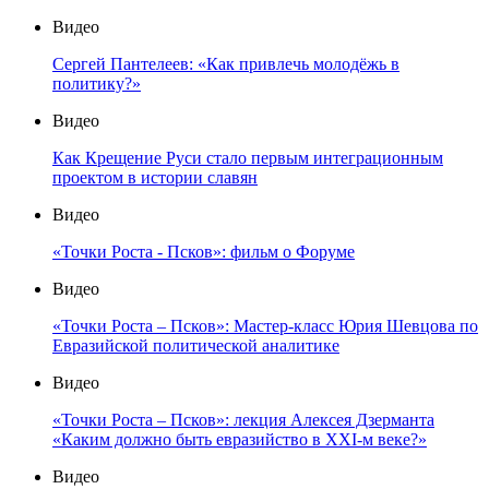
Видео
Сергей Пантелеев: «Как привлечь молодёжь в
политику?»
Видео
Как Крещение Руси стало первым интеграционным
проектом в истории славян
Видео
«Точки Роста - Псков»: фильм о Форуме
Видео
«Точки Роста – Псков»: Мастер-класс Юрия Шевцова по
Евразийской политической аналитике
Видео
«Точки Роста – Псков»: лекция Алексея Дзерманта
«Каким должно быть евразийство в XXI-м веке?»
Видео