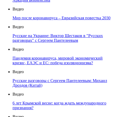
Аркадия Бейненсона
Видео
Мир после коронавируса – Евразийская повестка 2030
Видео
Русские на Украине: Виктор Шестаков в "Русских
разговорах" с Сергеем Пантелеевым
Видео
Пандемия коронавируса, мировой экономический
кризис, ЕАЭС и ЕС: победа изоляционизма?
Видео
Русские разговоры с Сергеем Пантелеевым: Михаил
Дроздов (Китай)
Видео
6 лет Крымской весне: когда ждать международного
признания?
Видео