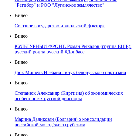
"Ратибор" и РОО "Луганское землячество"
Видео
Союзное государство и «польский фактор»
Видео
КУЛЬТУРНЫЙ ФРОНТ. Роман Рыкалов (группа ЕЩЁ):
русский рок за русский #Донбасс
Видео
Дюк Мишель Нгебана - внук белорусского партизана
Видео
Степанюк Александр (Киргизия) об экономических
особенностях русской диаспоры
Видео
Марина Дадикозян (Болгария) о консолидации
российской молодёжи за рубежом
Видео