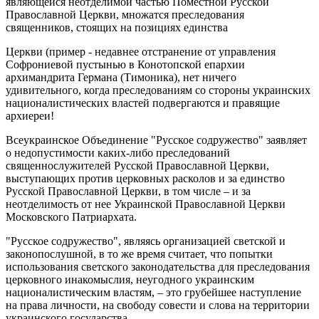
являющейся неотделимой частью Поместной Русской
Православной Церкви, множатся преследования
священников, стоящих на позициях единства
Церкви (пример - недавнее отстранение от управления
Софрониевой пустынью в Конотопской епархии
архимандрита Германа (Тимоника), нет ничего
удивительного, когда преследованиям со стороны украинских
националистических властей подвергаются и правящие
архиереи!
Всеукраинское Объединение "Русское содружество" заявляет
о недопустимости каких-либо преследований
священнослужителей Русской Православной Церкви,
выступающих против церковных расколов и за единство
Русской Православной Церкви, в том числе – и за
неотделимость от нее Украинской Православной Церкви
Московского Патриархата.
"Русское содружество", являясь организацией светской и
законопослушной, в то же время считает, что попытки
использования светского законодательства для преследования
церковного инакомыслия, неугодного украинским
националистическим властям, – это грубейшее наступление
на права личности, на свободу совести и слова на территории
украинского государства.