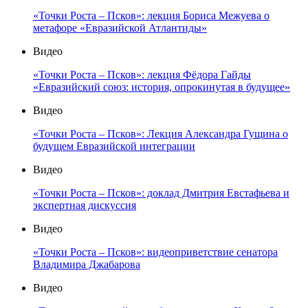
«Точки Роста – Псков»: лекция Бориса Межуева о
метафоре «Евразийской Атлантиды»
Видео
«Точки Роста – Псков»: лекция Фёдора Гайды
«Евразийский союз: история, опрокинутая в будущее»
Видео
«Точки Роста – Псков»: Лекция Александра Гущина о
будущем Евразийской интеграции
Видео
«Точки Роста – Псков»: доклад Дмитрия Евстафьева и
экспертная дискуссия
Видео
«Точки Роста – Псков»: видеоприветствие сенатора
Владимира Джабарова
Видео