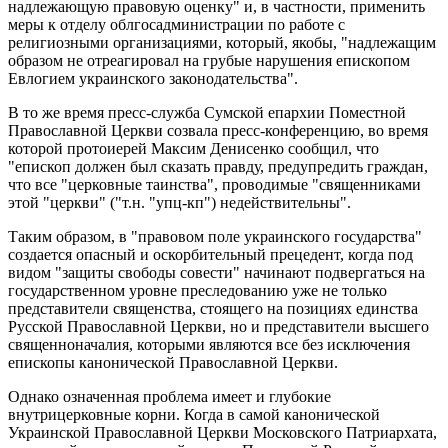
надлежающую правовую оценку" и, в частности, применить
меры к отделу облгосадминистрации по работе с
религиозными организациями, который, якобы, "надлежащим
образом не отреагировал на грубые нарушения епископом
Евлогием украинского законодательства".
В то же время пресс-служба Сумской епархии Поместной
Православной Церкви созвала пресс-конференцию, во время
которой протоиерей Максим Денисенко сообщил, что
"епископ должен был сказать правду, предупредить граждан,
что все "церковные таинства", проводимые "священниками
этой "церкви" ("т.н. "упц-кп") недействительны".
Таким образом, в "правовом поле украинского государства"
создается опасный и оскорбительный прецедент, когда под
видом "защиты свободы совести" начинают подвергаться на
государственном уровне преследованию уже не только
представители священства, стоящего на позициях единства
Русской Православной Церкви, но и представители высшего
священноначалия, которыми являются все без исключения
епископы канонической Православной Церкви.
Однако означенная проблема имеет и глубокие
внутрицерковные корни. Когда в самой канонической
Украинской Православной Церкви Московского Патриархата,