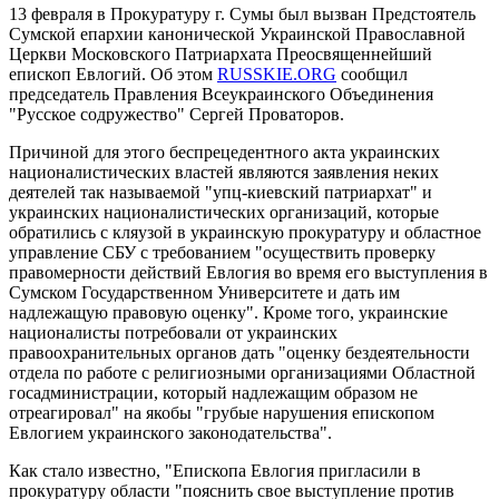
13 февраля в Прокуратуру г. Сумы был вызван Предстоятель
Сумской епархии канонической Украинской Православной
Церкви Московского Патриархата Преосвященнейший
епископ Евлогий. Об этом
RUSSKIE.ORG
сообщил
председатель Правления Всеукраинского Объединения
"Русское содружество" Сергей Проваторов.
Причиной для этого беспрецедентного акта украинских
националистических властей являются заявления неких
деятелей так называемой "упц-киевский патриархат" и
украинских националистических организаций, которые
обратились с кляузой в украинскую прокуратуру и областное
управление СБУ с требованием "осуществить проверку
правомерности действий Евлогия во время его выступления в
Сумском Государственном Университете и дать им
надлежащую правовую оценку". Кроме того, украинские
националисты потребовали от украинских
правоохранительных органов дать "оценку бездеятельности
отдела по работе с религиозными организациями Областной
госадминистрации, который надлежащим образом не
отреагировал" на якобы "грубые нарушения епископом
Евлогием украинского законодательства".
Как стало известно, "Епископа Евлогия пригласили в
прокуратуру области "пояснить свое выступление против