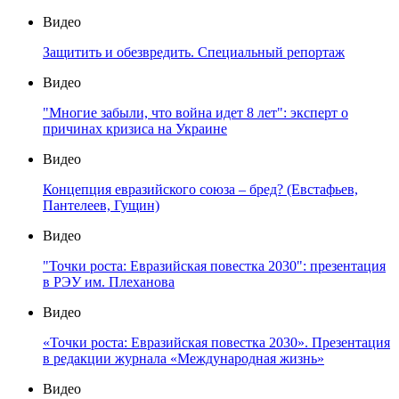
Видео
Защитить и обезвредить. Специальный репортаж
Видео
"Многие забыли, что война идет 8 лет": эксперт о
причинах кризиса на Украине
Видео
Концепция евразийского союза – бред? (Евстафьев,
Пантелеев, Гущин)
Видео
"Точки роста: Евразийская повестка 2030": презентация
в РЭУ им. Плеханова
Видео
«Точки роста: Евразийская повестка 2030». Презентация
в редакции журнала «Международная жизнь»
Видео