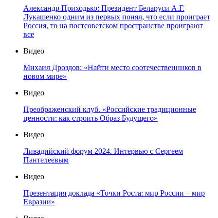
Александр Приходько: Президент Беларуси А.Г.
Лукашенко одним из первых понял, что если проиграет
Россия, то на постсоветском пространстве проиграют
все
Видео
Михаил Дроздов: «Найти место соотечественников в
новом мире»
Видео
Преображенский клуб. «Российские традиционные
ценности: как строить Образ Будущего»
Видео
Ливадийский форум 2024. Интервью с Сергеем
Пантелеевым
Видео
Презентация доклада «Точки Роста: мир России – мир
Евразии»