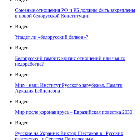
Союзные отношения РФ и РБ должны быть закреплены
в новой белорусской Конституции
Видео
Упадет ли «белорусский балкон»?
Видео
Белорусский гамбит: кризис отношений или чья-то
недоработка?
Видео
Мир - наш. Институт Русского зарубежья. Памяти
Аркадия Бейненсона
Видео
Мир после коронавируса – Евразийская повестка 2030
Видео
Русские на Украине: Виктор Шестаков в "Русских
разговорах" с Сергеем Пантелеевым