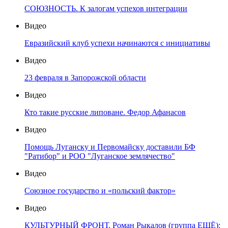
СОЮЗНОСТЬ. К залогам успехов интеграции
Видео
Евразийский клуб успехи начинаются с инициативы
Видео
23 февраля в Запорожской области
Видео
Кто такие русские липоване. Федор Афанасов
Видео
Помощь Луганску и Первомайску доставили БФ
"Ратибор" и РОО "Луганское землячество"
Видео
Союзное государство и «польский фактор»
Видео
КУЛЬТУРНЫЙ ФРОНТ. Роман Рыкалов (группа ЕЩЁ):