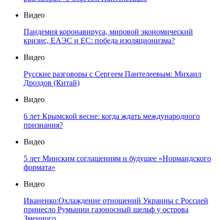
Видео
Пандемия коронавируса, мировой экономический
кризис, ЕАЭС и ЕС: победа изоляционизма?
Видео
Русские разговоры с Сергеем Пантелеевым: Михаил
Дроздов (Китай)
Видео
6 лет Крымской весне: когда ждать международного
признания?
Видео
5 лет Минским соглашениям и будущее «Нормандского
формата»
Видео
Иваненко:Охлаждение отношений Украины с Россией
принесло Румынии газоносный шельф у острова
Змеиного