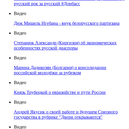
русский рок за русский #Донбасс
Видео
Дюк Мишель Нгебана - внук белорусского партизана
Видео
Степанюк Александр (Киргизия) об экономических
особенностях русской диаспоры
Видео
Марина Дадикозян (Болгария) о консолидации
российской молодёжи за рубежом
Видео
Князь Трубецкой о евразийстве и пути России
Видео
Андрей Якусик о своей работе и будущем Союзного
государства в рубрике "Двери открываются"
Видео