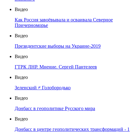
Видео
Как Россия завоёвывала и осваивала Северное
Причерноморье
Видео
Президентские выборы на Украине-2019
Видео
ГТРК ЛНР. Мнение. Сергей Пантелеев
Видео
Зеленский ≠ Голобородько
Видео
Донбасс в геополитике Русского мира
Видео
Донбасс в центре геополитических трансформаций - 1