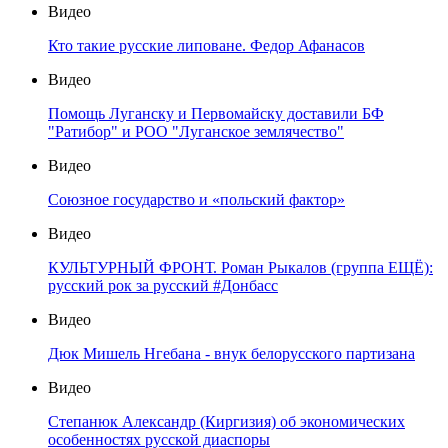
Видео
Кто такие русские липоване. Федор Афанасов
Видео
Помощь Луганску и Первомайску доставили БФ
"Ратибор" и РОО "Луганское землячество"
Видео
Союзное государство и «польский фактор»
Видео
КУЛЬТУРНЫЙ ФРОНТ. Роман Рыкалов (группа ЕЩЁ):
русский рок за русский #Донбасс
Видео
Дюк Мишель Нгебана - внук белорусского партизана
Видео
Степанюк Александр (Киргизия) об экономических
особенностях русской диаспоры