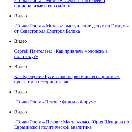
«Точки Роста – Минск»: Сергей Пантелеев о
национализме и евразийстве
Видео
«Точки Роста – Минск»: выступление депутата Госдумы
от Севастополя Дмитрия Белика
Видео
Сергей Пантелеев: «Как привлечь молодёжь в
политику?»
Видео
Как Крещение Руси стало первым интеграционным
проектом в истории славян
Видео
«Точки Роста - Псков»: фильм о Форуме
Видео
«Точки Роста – Псков»: Мастер-класс Юрия Шевцова по
Евразийской политической аналитике