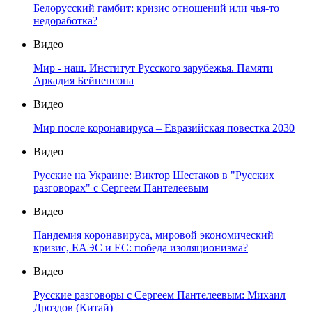
Белорусский гамбит: кризис отношений или чья-то
недоработка?
Видео
Мир - наш. Институт Русского зарубежья. Памяти
Аркадия Бейненсона
Видео
Мир после коронавируса – Евразийская повестка 2030
Видео
Русские на Украине: Виктор Шестаков в "Русских
разговорах" с Сергеем Пантелеевым
Видео
Пандемия коронавируса, мировой экономический
кризис, ЕАЭС и ЕС: победа изоляционизма?
Видео
Русские разговоры с Сергеем Пантелеевым: Михаил
Дроздов (Китай)