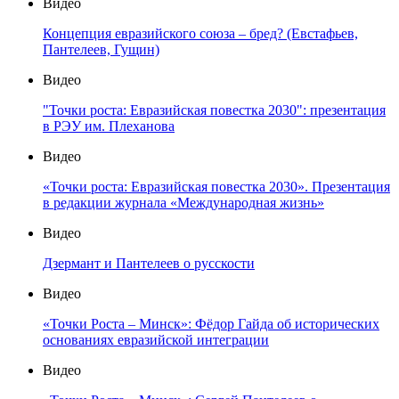
Видео
Концепция евразийского союза – бред? (Евстафьев,
Пантелеев, Гущин)
Видео
"Точки роста: Евразийская повестка 2030": презентация
в РЭУ им. Плеханова
Видео
«Точки роста: Евразийская повестка 2030». Презентация
в редакции журнала «Международная жизнь»
Видео
Дзермант и Пантелеев о русскости
Видео
«Точки Роста – Минск»: Фёдор Гайда об исторических
основаниях евразийской интеграции
Видео