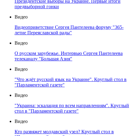
Президентские выборы на Украине. Первые итоги
предвыборной гонки
Видео
Видеоприветствие Сергея Пантелеева форуму "365-
летие Переяславской рады"
Видео
О русском зарубежье. Интервью Сергея Пантелеева
телеканалу "Большая Азия"
Видео
"Что ждёт русский язык на Украине". Круглый стол в
"Парламентской газете"
Видео
"Украина: эскалация по всем направлениям". Круглый
стол в "Парламентской газете"
Видео
Кто развяжет молдавский узел? Круглый стол в