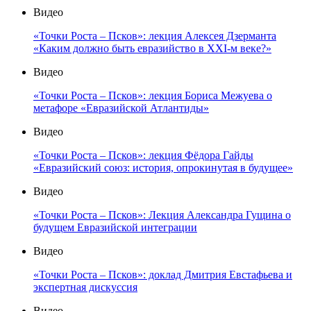
Видео
«Точки Роста – Псков»: лекция Алексея Дзерманта
«Каким должно быть евразийство в XXI-м веке?»
Видео
«Точки Роста – Псков»: лекция Бориса Межуева о
метафоре «Евразийской Атлантиды»
Видео
«Точки Роста – Псков»: лекция Фёдора Гайды
«Евразийский союз: история, опрокинутая в будущее»
Видео
«Точки Роста – Псков»: Лекция Александра Гущина о
будущем Евразийской интеграции
Видео
«Точки Роста – Псков»: доклад Дмитрия Евстафьева и
экспертная дискуссия
Видео