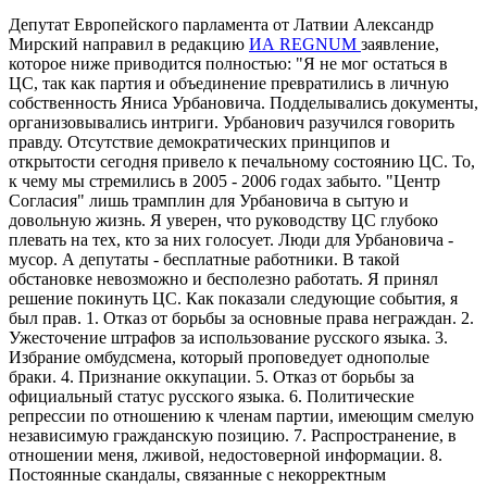
Депутат Европейского парламента от Латвии Александр
Мирский направил в редакцию
ИА REGNUM
заявление,
которое ниже приводится полностью: "Я не мог остаться в
ЦС, так как партия и объединение превратились в личную
собственность Яниса Урбановича. Подделывались документы,
организовывались интриги. Урбанович разучился говорить
правду. Отсутствие демократических принципов и
открытости сегодня привело к печальному состоянию ЦС. То,
к чему мы стремились в 2005 - 2006 годах забыто. "Центр
Согласия" лишь трамплин для Урбановича в сытую и
довольную жизнь. Я уверен, что руководству ЦС глубоко
плевать на тех, кто за них голосует. Люди для Урбановича -
мусор. А депутаты - бесплатные работники. В такой
обстановке невозможно и бесполезно работать. Я принял
решение покинуть ЦС. Как показали следующие события, я
был прав. 1. Отказ от борьбы за основные права неграждан. 2.
Ужесточение штрафов за использование русского языка. 3.
Избрание омбудсмена, который проповедует однополые
браки. 4. Признание оккупации. 5. Отказ от борьбы за
официальный статус русского языка. 6. Политические
репрессии по отношению к членам партии, имеющим смелую
независимую гражданскую позицию. 7. Распространение, в
отношении меня, лживой, недостоверной информации. 8.
Постоянные скандалы, связанные с некорректным