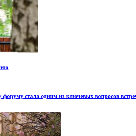
ссию
 форуму стала одним из ключевых вопросов встре