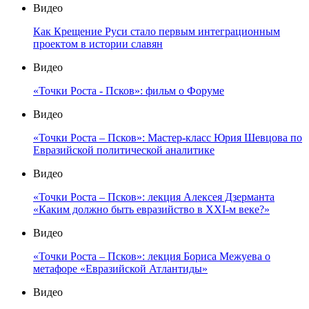
Видео
Как Крещение Руси стало первым интеграционным
проектом в истории славян
Видео
«Точки Роста - Псков»: фильм о Форуме
Видео
«Точки Роста – Псков»: Мастер-класс Юрия Шевцова по
Евразийской политической аналитике
Видео
«Точки Роста – Псков»: лекция Алексея Дзерманта
«Каким должно быть евразийство в XXI-м веке?»
Видео
«Точки Роста – Псков»: лекция Бориса Межуева о
метафоре «Евразийской Атлантиды»
Видео