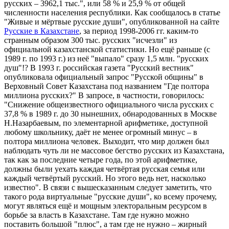
русских – 3962,1 тыс.", или 58 % и 25,9 % от общей
численности населения республики. Как сообщалось в статье
"Живые и мёртвые русские души", опубликованной на сайте
Русские в Казахстане
, за период 1998-2006 гг. каким-то
странным образом 300 тыс. русских "исчезли" из
официальной казахстанской статистики. Но ещё раньше (с
1989 г. по 1993 г.) из неё "выпало" сразу 1,5 млн. "русских
душ"!? В 1993 г. российская газета "Русский вестник"
опубликовала официальный запрос "Русской общины" в
Верховный Совет Казахстана под названием "Где полтора
миллиона русских?" В запросе, в частности, говорилось:
"Снижение общеизвестного официального числа русских с
37,8 % в 1989 г. до 30 нынешних, обнародованных в Москве
Н.Назарбаевым, по элементарной арифметике, доступной
любому школьнику, даёт не менее огромный минус – в
полтора миллиона человек. Выходит, что мир должен был
наблюдать чуть ли не массовое бегство русских из Казахстана,
так как за последние четыре года, по этой арифметике,
должны были уехать каждая четвёртая русская семья или
каждый четвёртый русский. Но этого ведь нет, насколько
известно". В связи с вышесказанным следует заметить, что
такого рода виртуальные "русские души", ко всему прочему,
могут являться ещё и мощным электоральным ресурсом в
борьбе за власть в Казахстане. Там где нужно можно
поставить большой "плюс", а там где не нужно – жирный