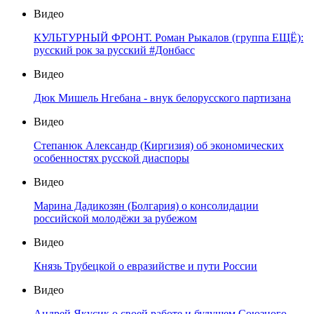
Видео
КУЛЬТУРНЫЙ ФРОНТ. Роман Рыкалов (группа ЕЩЁ):
русский рок за русский #Донбасс
Видео
Дюк Мишель Нгебана - внук белорусского партизана
Видео
Степанюк Александр (Киргизия) об экономических
особенностях русской диаспоры
Видео
Марина Дадикозян (Болгария) о консолидации
российской молодёжи за рубежом
Видео
Князь Трубецкой о евразийстве и пути России
Видео
Андрей Якусик о своей работе и будущем Союзного