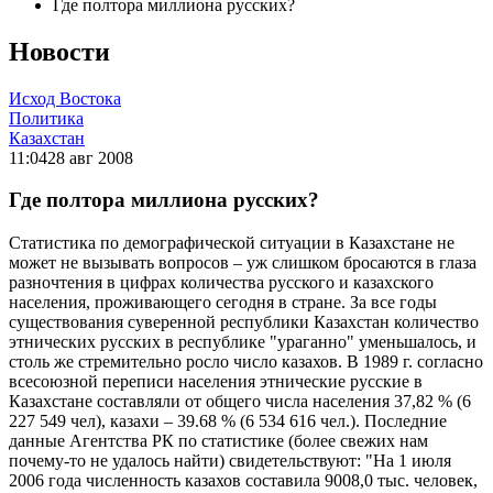
Где полтора миллиона русских?
Новости
Исход Востока
Политика
Казахстан
11:04
28 авг 2008
Где полтора миллиона русских?
Статистика по демографической ситуации в Казахстане не
может не вызывать вопросов – уж слишком бросаются в глаза
разночтения в цифрах количества русского и казахского
населения, проживающего сегодня в стране. За все годы
существования суверенной республики Казахстан количество
этнических русских в республике "ураганно" уменьшалось, и
столь же стремительно росло число казахов. В 1989 г. согласно
всесоюзной переписи населения этнические русские в
Казахстане составляли от общего числа населения 37,82 % (6
227 549 чел), казахи – 39.68 % (6 534 616 чел.). Последние
данные Агентства РК по статистике (более свежих нам
почему-то не удалось найти) свидетельствуют: "На 1 июля
2006 года численность казахов составила 9008,0 тыс. человек,