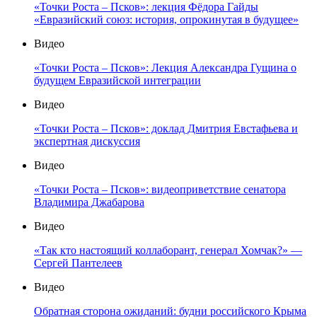
«Точки Роста – Псков»: лекция Фёдора Гайды
«Евразийский союз: история, опрокинутая в будущее»
Видео
«Точки Роста – Псков»: Лекция Александра Гущина о
будущем Евразийской интеграции
Видео
«Точки Роста – Псков»: доклад Дмитрия Евстафьева и
экспертная дискуссия
Видео
«Точки Роста – Псков»: видеоприветствие сенатора
Владимира Джабарова
Видео
«Так кто настоящий коллаборант, генерал Хомчак?» —
Сергей Пантелеев
Видео
Обратная сторона ожиданий: будни российского Крыма