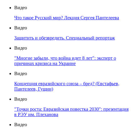
Видео
Что такое Русский мир? Лекция Сергея Пантелеева
Видео
Защитить и обезвредить. Специальный репортаж
Видео
"Многие забыли, что война идет 8 лет": эксперт о
причинах кризиса на Украине
Видео
Концепция евразийского союза – бред? (Евстафьев,
Пантелеев, Гущин)
Видео
"Точки роста: Евразийская повестка 2030": презентация
в РЭУ им. Плеханова
Видео