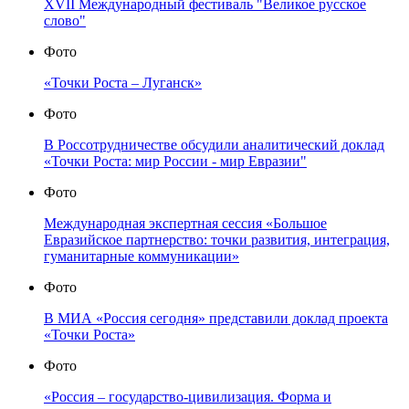
XVII Международный фестиваль "Великое русское
слово"
Фото
«Точки Роста – Луганск»
Фото
В Россотрудничестве обсудили аналитический доклад
«Точки Роста: мир России - мир Евразии"
Фото
Международная экспертная сессия «Большое
Евразийское партнерство: точки развития, интеграция,
гуманитарные коммуникации»
Фото
В МИА «Россия сегодня» представили доклад проекта
«Точки Роста»
Фото
«Россия – государство-цивилизация. Форма и