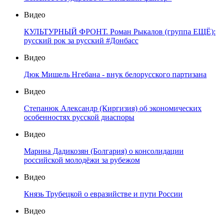
Видео
КУЛЬТУРНЫЙ ФРОНТ. Роман Рыкалов (группа ЕЩЁ):
русский рок за русский #Донбасс
Видео
Дюк Мишель Нгебана - внук белорусского партизана
Видео
Степанюк Александр (Киргизия) об экономических
особенностях русской диаспоры
Видео
Марина Дадикозян (Болгария) о консолидации
российской молодёжи за рубежом
Видео
Князь Трубецкой о евразийстве и пути России
Видео