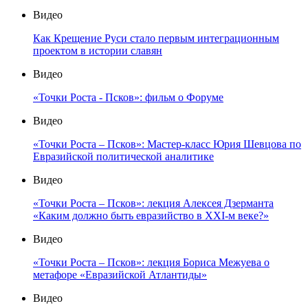
Видео
Как Крещение Руси стало первым интеграционным
проектом в истории славян
Видео
«Точки Роста - Псков»: фильм о Форуме
Видео
«Точки Роста – Псков»: Мастер-класс Юрия Шевцова по
Евразийской политической аналитике
Видео
«Точки Роста – Псков»: лекция Алексея Дзерманта
«Каким должно быть евразийство в XXI-м веке?»
Видео
«Точки Роста – Псков»: лекция Бориса Межуева о
метафоре «Евразийской Атлантиды»
Видео