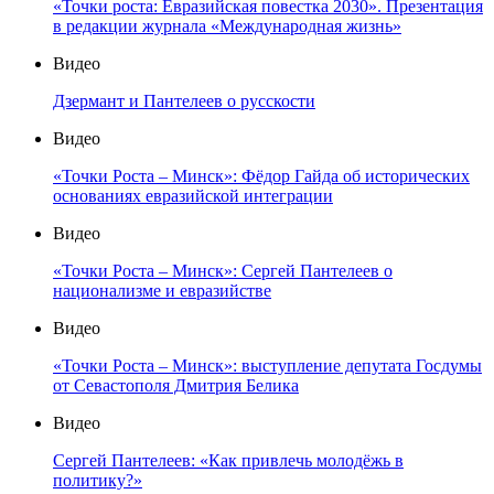
«Точки роста: Евразийская повестка 2030». Презентация
в редакции журнала «Международная жизнь»
Видео
Дзермант и Пантелеев о русскости
Видео
«Точки Роста – Минск»: Фёдор Гайда об исторических
основаниях евразийской интеграции
Видео
«Точки Роста – Минск»: Сергей Пантелеев о
национализме и евразийстве
Видео
«Точки Роста – Минск»: выступление депутата Госдумы
от Севастополя Дмитрия Белика
Видео
Сергей Пантелеев: «Как привлечь молодёжь в
политику?»