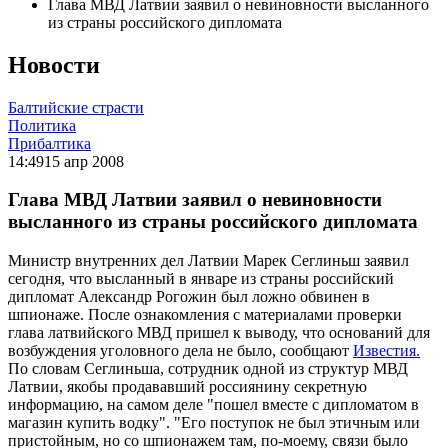
Глава МВД Латвии заявил о невиновности высланного
из страны российского дипломата
Новости
Балтийские страсти
Политика
Прибалтика
14:49
15 апр 2008
Глава МВД Латвии заявил о невиновности
высланного из страны российского дипломата
Министр внутренних дел Латвии Марек Сеглиньш заявил
сегодня, что высланный в январе из страны российский
дипломат Александр Рогожин был ложно обвинен в
шпионаже. После ознакомления с материалами проверки
глава латвийского МВД пришел к выводу, что оснований для
возбуждения уголовного дела не было, сообщают
Известия.
По словам Сеглиньша, сотрудник одной из структур МВД
Латвии, якобы продававший россиянину секретную
информацию, на самом деле "пошел вместе с дипломатом в
магазин купить водку". "Его поступок не был этичным или
пристойным, но со шпионажем там, по-моему, связи было