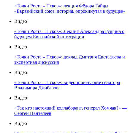
«Точки Роста – Псков»: лекция Фёдора Гайды
«Евразийский союз: история, опрокинутая в будущее»
Видео
«Точки Роста – Псков»: Лекция Александра Гущина о
будущем Евразийской интеграции
Видео
«Точки Роста – Псков»: доклад Дмитрия Евстафьева и
экспертная дискуссия
Видео
«Точки Роста – Псков»: видеоприветствие сенатора
Владимира Джабарова
Видео
«Так кто настоящий коллаборант, генерал Хомчак?» —
Сергей Пантелеев
Видео