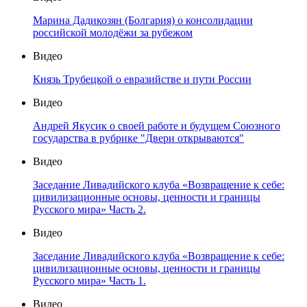
Марина Дадикозян (Болгария) о консолидации
российской молодёжи за рубежом
Видео
Князь Трубецкой о евразийстве и пути России
Видео
Андрей Якусик о своей работе и будущем Союзного
государства в рубрике "Двери открываются"
Видео
Заседание Ливадийского клуба «Возвращение к себе:
цивилизационные основы, ценности и границы
Русского мира» Часть 2.
Видео
Заседание Ливадийского клуба «Возвращение к себе:
цивилизационные основы, ценности и границы
Русского мира» Часть 1.
Видео