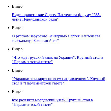
Видео
Видеоприветствие Сергея Пантелеева форуму "365-
летие Переяславской рады"
Видео
О русском зарубежье. Интервью Сергея Пантелеева
телеканалу "Большая Азия"
Видео
"Что ждёт русский язык на Украине". Круглый стол в
"Парламентской газете"
Видео
"Украина: эскалация по всем направлениям". Круглый
стол в "Парламентской газете"
Видео
Кто развяжет молдавский узел? Круглый стол в
"Парламентской газете"