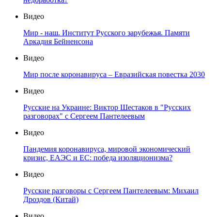
Видео
Мир - наш. Институт Русского зарубежья. Памяти
Аркадия Бейненсона
Видео
Мир после коронавируса – Евразийская повестка 2030
Видео
Русские на Украине: Виктор Шестаков в "Русских
разговорах" с Сергеем Пантелеевым
Видео
Пандемия коронавируса, мировой экономический
кризис, ЕАЭС и ЕС: победа изоляционизма?
Видео
Русские разговоры с Сергеем Пантелеевым: Михаил
Дроздов (Китай)
Видео