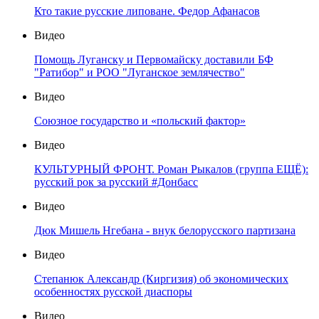
Кто такие русские липоване. Федор Афанасов
Видео
Помощь Луганску и Первомайску доставили БФ
"Ратибор" и РОО "Луганское землячество"
Видео
Союзное государство и «польский фактор»
Видео
КУЛЬТУРНЫЙ ФРОНТ. Роман Рыкалов (группа ЕЩЁ):
русский рок за русский #Донбасс
Видео
Дюк Мишель Нгебана - внук белорусского партизана
Видео
Степанюк Александр (Киргизия) об экономических
особенностях русской диаспоры
Видео