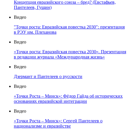
Концепция евразийского союза – бред? (Евстафьев,
Пантелеев, Гущин)
Видео
"Точки роста: Евразийская повестка 2030": презентация
в РЭУ им. Плеханова
Видео
«Точки роста: Евразийская повестка 2030». Презентация
в редакции журнала «Международная жизнь»
Видео
Дзермант и Пантелеев о русскости
Видео
«Точки Роста – Минск»: Фёдор Гайда об исторических
основаниях евразийской интеграции
Видео
«Точки Роста – Минск»: Сергей Пантелеев о
национализме и евразийстве