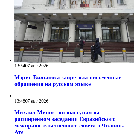
13:54
07 авг 2026
Мэрия Вильнюса запретила письменные
обращения на русском языке
13:48
07 авг 2026
Михаил Мишустин выступил на
расширенном заседании Евразийского
межправительственного совета в Чолпон-
Ате