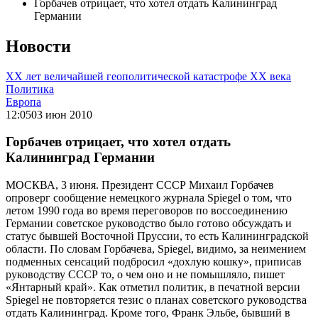
Горбачев отрицает, что хотел отдать Калининград
Германии
Новости
ХХ лет величайшей геополитической катастрофе ХХ века
Политика
Европа
12:05
03 июн 2010
Горбачев отрицает, что хотел отдать
Калининград Германии
МОСКВА, 3 июня. Президент СССР Михаил Горбачев
опроверг сообщение немецкого журнала Spiegel о том, что
летом 1990 года во время переговоров по воссоединению
Германии советское руководство было готово обсуждать и
статус бывшей Восточной Пруссии, то есть Калининградской
области. По словам Горбачева, Spiegel, видимо, за неимением
подменных сенсаций подбросил «дохлую кошку», приписав
руководству СССР то, о чем оно и не помышляло, пишет
«Янтарный край». Как отметил политик, в печатной версии
Spiegel не повторяется тезис о планах советского руководства
отдать Калининград. Кроме того, Франк Эльбе, бывший в