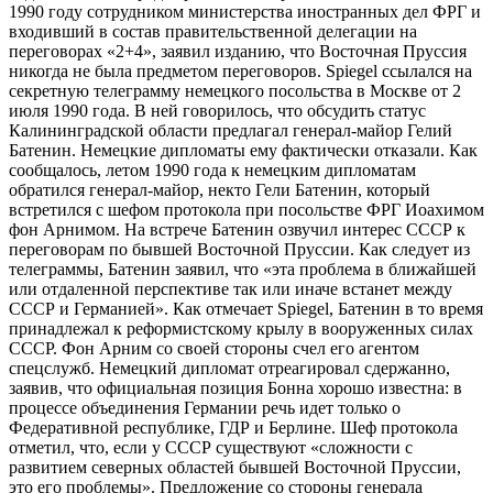
1990 году сотрудником министерства иностранных дел ФРГ и
входивший в состав правительственной делегации на
переговорах «2+4», заявил изданию, что Восточная Пруссия
никогда не была предметом переговоров. Spiegel ссылался на
секретную телеграмму немецкого посольства в Москве от 2
июля 1990 года. В ней говорилось, что обсудить статус
Калининградской области предлагал генерал-майор Гелий
Батенин. Немецкие дипломаты ему фактически отказали. Как
сообщалось, летом 1990 года к немецким дипломатам
обратился генерал-майор, некто Гели Батенин, который
встретился с шефом протокола при посольстве ФРГ Иоахимом
фон Арнимом. На встрече Батенин озвучил интерес СССР к
переговорам по бывшей Восточной Пруссии. Как следует из
телеграммы, Батенин заявил, что «эта проблема в ближайшей
или отдаленной перспективе так или иначе встанет между
СССР и Германией». Как отмечает Spiegel, Батенин в то время
принадлежал к реформистскому крылу в вооруженных силах
СССР. Фон Арним со своей стороны счел его агентом
спецслужб. Немецкий дипломат отреагировал сдержанно,
заявив, что официальная позиция Бонна хорошо известна: в
процессе объединения Германии речь идет только о
Федеративной республике, ГДР и Берлине. Шеф протокола
отметил, что, если у СССР существуют «сложности с
развитием северных областей бывшей Восточной Пруссии,
это его проблемы». Предложение со стороны генерала