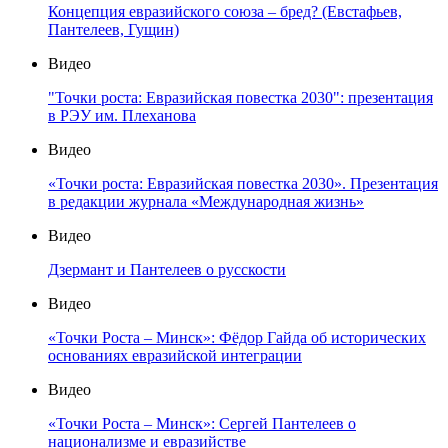
Концепция евразийского союза – бред? (Евстафьев,
Пантелеев, Гущин)
Видео
"Точки роста: Евразийская повестка 2030": презентация
в РЭУ им. Плеханова
Видео
«Точки роста: Евразийская повестка 2030». Презентация
в редакции журнала «Международная жизнь»
Видео
Дзермант и Пантелеев о русскости
Видео
«Точки Роста – Минск»: Фёдор Гайда об исторических
основаниях евразийской интеграции
Видео
«Точки Роста – Минск»: Сергей Пантелеев о
национализме и евразийстве