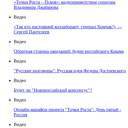
«Точки Роста – Псков»: видеоприветствие сенатора
Владимира Джабарова
Видео
«Так кто настоящий коллаборант, генерал Хомчак?» —
Сергей Пантелеев
Видео
Обратная сторона ожиданий: будни российского Крыма
Видео
"Русские разговоры": Русская идея Федора Достоевского
Видео
Будет ли "Новороссийский консенсус"?
Видео
Онлайн-марафон проекта "Точки Роста": День пятый -
Россия
Видео