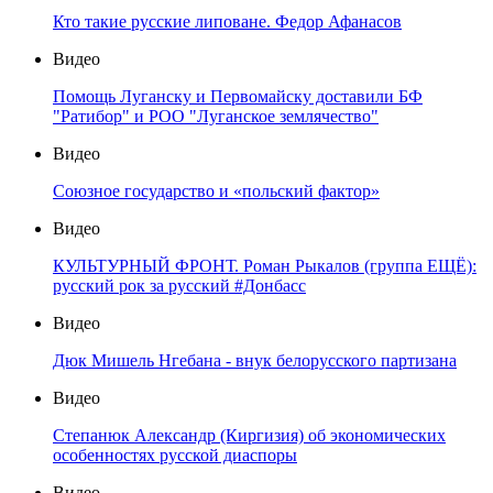
Кто такие русские липоване. Федор Афанасов
Видео
Помощь Луганску и Первомайску доставили БФ
"Ратибор" и РОО "Луганское землячество"
Видео
Союзное государство и «польский фактор»
Видео
КУЛЬТУРНЫЙ ФРОНТ. Роман Рыкалов (группа ЕЩЁ):
русский рок за русский #Донбасс
Видео
Дюк Мишель Нгебана - внук белорусского партизана
Видео
Степанюк Александр (Киргизия) об экономических
особенностях русской диаспоры
Видео