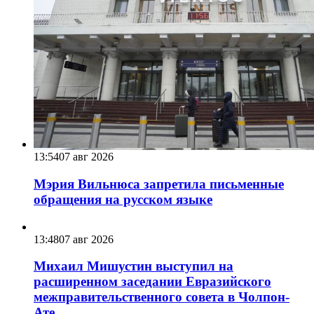
13:54
07 авг 2026
Мэрия Вильнюса запретила письменные
обращения на русском языке
13:48
07 авг 2026
Михаил Мишустин выступил на
расширенном заседании Евразийского
межправительственного совета в Чолпон-
Ате