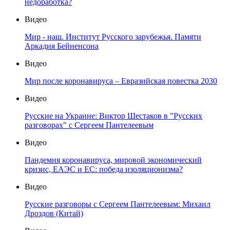
недоработка?
Видео
Мир - наш. Институт Русского зарубежья. Памяти
Аркадия Бейненсона
Видео
Мир после коронавируса – Евразийская повестка 2030
Видео
Русские на Украине: Виктор Шестаков в "Русских
разговорах" с Сергеем Пантелеевым
Видео
Пандемия коронавируса, мировой экономический
кризис, ЕАЭС и ЕС: победа изоляционизма?
Видео
Русские разговоры с Сергеем Пантелеевым: Михаил
Дроздов (Китай)