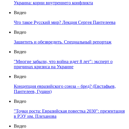
Украина: корни внутреннего конфликта
Видео
Что такое Русский мир? Лекция Сергея Пантелеева
Видео
Защитить и обезвредить. Специальный репортаж
Видео
"Многие забыли, что война идет 8 лет": эксперт о
причинах кризиса на Украине
Видео
Концепция евразийского союза – бред? (Евстафьев,
Пантелеев, Гущин)
Видео
"Точки роста: Евразийская повестка 2030": презентация
в РЭУ им. Плеханова
Видео