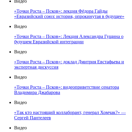
Видео
«Точки Роста – Псков»: лекция Фёдора Гайды
«Евразийский союз: история, опрокинутая в будущее»
Видео
«Точки Роста – Псков»: Лекция Александра Гущина о
будущем Евразийской интеграции
Видео
«Точки Роста – Псков»: доклад Дмитрия Евстафьева и
экспертная дискуссия
Видео
«Точки Роста – Псков»: видеоприветствие сенатора
Владимира Джабарова
Видео
«Так кто настоящий коллаборант, генерал Хомчак?» —
Сергей Пантелеев
Видео