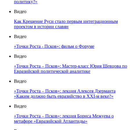
политику?»
Видео
Как Крещение Руси стало первым интеграционным
проектом в истории славян
Видео
«Точки Роста - Псков»: фильм о Форуме
Видео
«Точки Роста – Псков»: Мастер-класс Юрия Шевцова по
Евразийской политической аналитике
Видео
«Точки Роста – Псков»: лекция Алексея Дзерманта
«Каким должно быть евразийство в XXI-м веке?»
Видео
«Точки Роста – Псков»: лекция Бориса Межуева о
метафоре «Евразийской Атлантиды»