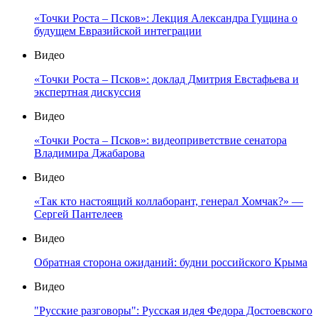
«Точки Роста – Псков»: Лекция Александра Гущина о
будущем Евразийской интеграции
Видео
«Точки Роста – Псков»: доклад Дмитрия Евстафьева и
экспертная дискуссия
Видео
«Точки Роста – Псков»: видеоприветствие сенатора
Владимира Джабарова
Видео
«Так кто настоящий коллаборант, генерал Хомчак?» —
Сергей Пантелеев
Видео
Обратная сторона ожиданий: будни российского Крыма
Видео
"Русские разговоры": Русская идея Федора Достоевского