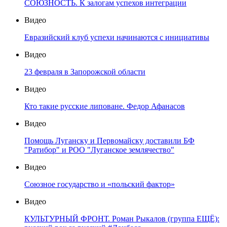
СОЮЗНОСТЬ. К залогам успехов интеграции
Видео
Евразийский клуб успехи начинаются с инициативы
Видео
23 февраля в Запорожской области
Видео
Кто такие русские липоване. Федор Афанасов
Видео
Помощь Луганску и Первомайску доставили БФ
"Ратибор" и РОО "Луганское землячество"
Видео
Союзное государство и «польский фактор»
Видео
КУЛЬТУРНЫЙ ФРОНТ. Роман Рыкалов (группа ЕЩЁ):