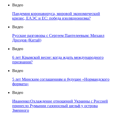
Видео
Пандемия коронавируса, мировой экономический
кризис, ЕАЭС и ЕС: победа изоляционизма?
Видео
Русские разговоры с Сергеем Пантелеевым: Михаил
Дроздов (Китай)
Видео
6 лет Крымской весне: когда ждать международного
признания?
Видео
5 лет Минским соглашениям и будущее «Нормандского
формата»
Видео
Иваненко:Охлаждение отношений Украины с Россией
принесло Румынии газоносный шельф у острова
Змеиного