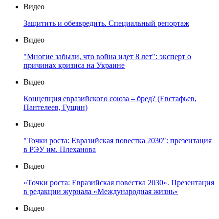
Видео
Защитить и обезвредить. Специальный репортаж
Видео
"Многие забыли, что война идет 8 лет": эксперт о
причинах кризиса на Украине
Видео
Концепция евразийского союза – бред? (Евстафьев,
Пантелеев, Гущин)
Видео
"Точки роста: Евразийская повестка 2030": презентация
в РЭУ им. Плеханова
Видео
«Точки роста: Евразийская повестка 2030». Презентация
в редакции журнала «Международная жизнь»
Видео