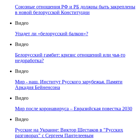
Союзные отношения РФ и РБ должны быть закреплены
в новой белорусской Конституции
Видео
Упадет ли «белорусский балкон»?
Видео
Белорусский гамбит: кризис отношений или чья-то
недоработка?
Видео
Мир - наш. Институт Русского зарубежья. Памяти
Аркадия Бейненсона
Видео
Мир после коронавируса – Евразийская повестка 2030
Видео
Русские на Украине: Виктор Шестаков в "Русских
разговорах" с Сергеем Пантелеевым