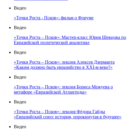
Видео
«Точки Роста - Псков»: фильм о Форуме
Видео
«Точки Роста – Псков»: Мастер-класс Юрия Шевцова по
Евразийской политической аналитике
Видео
«Точки Роста – Псков»: лекция Алексея Дзерманта
«Каким должно быть евразийство в XXI-м веке?»
Видео
«Точки Роста – Псков»: лекция Бориса Межуева о
метафоре «Евразийской Атлантиды»
Видео
«Точки Роста – Псков»: лекция Фёдора Гайды
«Евразийский союз: история, опрокинутая в будущее»
Видео