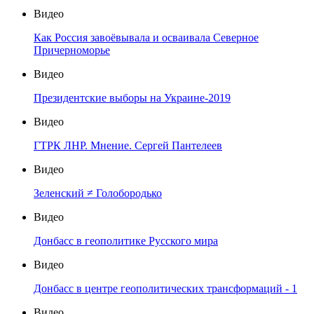
Видео
Как Россия завоёвывала и осваивала Северное
Причерноморье
Видео
Президентские выборы на Украине-2019
Видео
ГТРК ЛНР. Мнение. Сергей Пантелеев
Видео
Зеленский ≠ Голобородько
Видео
Донбасс в геополитике Русского мира
Видео
Донбасс в центре геополитических трансформаций - 1
Видео