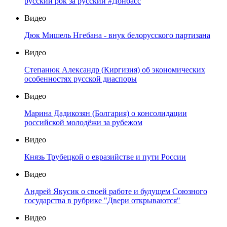
русский рок за русский #Донбасс
Видео
Дюк Мишель Нгебана - внук белорусского партизана
Видео
Степанюк Александр (Киргизия) об экономических
особенностях русской диаспоры
Видео
Марина Дадикозян (Болгария) о консолидации
российской молодёжи за рубежом
Видео
Князь Трубецкой о евразийстве и пути России
Видео
Андрей Якусик о своей работе и будущем Союзного
государства в рубрике "Двери открываются"
Видео