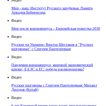
Видео
Мир - наш. Институт Русского зарубежья. Памяти
Аркадия Бейненсона
Видео
Мир после коронавируса – Евразийская повестка 2030
Видео
Русские на Украине: Виктор Шестаков в "Русских
разговорах" с Сергеем Пантелеевым
Видео
Пандемия коронавируса, мировой экономический
кризис, ЕАЭС и ЕС: победа изоляционизма?
Видео
Русские разговоры с Сергеем Пантелеевым: Михаил
Дроздов (Китай)
Видео
6 лет Крымской весне: когда ждать международного