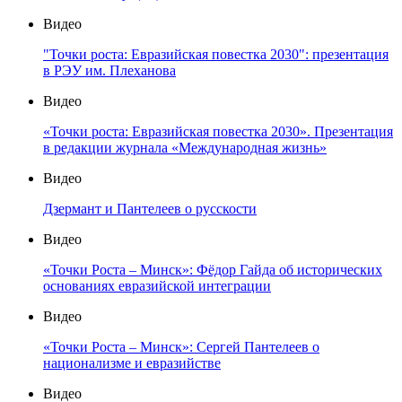
Видео
"Точки роста: Евразийская повестка 2030": презентация
в РЭУ им. Плеханова
Видео
«Точки роста: Евразийская повестка 2030». Презентация
в редакции журнала «Международная жизнь»
Видео
Дзермант и Пантелеев о русскости
Видео
«Точки Роста – Минск»: Фёдор Гайда об исторических
основаниях евразийской интеграции
Видео
«Точки Роста – Минск»: Сергей Пантелеев о
национализме и евразийстве
Видео