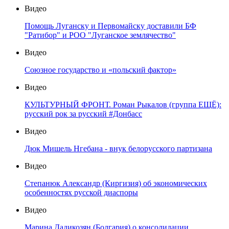
Видео
Помощь Луганску и Первомайску доставили БФ
"Ратибор" и РОО "Луганское землячество"
Видео
Союзное государство и «польский фактор»
Видео
КУЛЬТУРНЫЙ ФРОНТ. Роман Рыкалов (группа ЕЩЁ):
русский рок за русский #Донбасс
Видео
Дюк Мишель Нгебана - внук белорусского партизана
Видео
Степанюк Александр (Киргизия) об экономических
особенностях русской диаспоры
Видео
Марина Дадикозян (Болгария) о консолидации