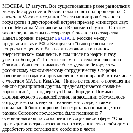
МОСКВА, 17 августа. Все существовавшие ранее разногласия
между Белоруссией и Россией были сняты на прошедших 15
августа в Москве заседании Совета министров Союзного
государства и двусторонней встрече премьер-министров двух
стран Михаила Мясниковича и Владимира Путина. Об этом
заявил журналистам госсекретарь Союзного государства
Павел Бородин, передает
БЕЛТА
. В Москве между
представителями РФ и Белоруссии "были решены все
вопросы по ценам и балансам поставок в топливно-
энергетическом комплексе, в том числе по нефти и газу,
уточнил Бородин". По его словам, на заседании союзного
Совмина большое внимание было уделено белорусско-
российскому экономическому сотрудничеству. Стороны
говорили о создании промышленных корпораций, в том числе
с участием МАЗа и КамАЗа. "Никто не говорит о поглощении
одного предприятия другим, предусматривается создание
корпорации", — подчеркнул Павел Бородин. Помимо
экономического взаимодействия, на заседании обсуждалось
сотрудничество в научно-технической сфере, а также
социальный блок вопросов. Госсекретарь напомнил, что в
рамках Союзного государства было подписано 7
основополагающих соглашений в социальной сфере. "Оба
премьер-министра согласились на заседании, что необходимо
доработать эти соглашения, особенно в части