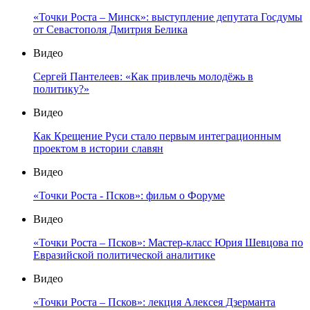
«Точки Роста – Минск»: выступление депутата Госдумы
от Севастополя Дмитрия Белика
Видео
Сергей Пантелеев: «Как привлечь молодёжь в
политику?»
Видео
Как Крещение Руси стало первым интеграционным
проектом в истории славян
Видео
«Точки Роста - Псков»: фильм о Форуме
Видео
«Точки Роста – Псков»: Мастер-класс Юрия Шевцова по
Евразийской политической аналитике
Видео
«Точки Роста – Псков»: лекция Алексея Дзерманта