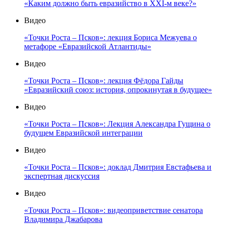
«Каким должно быть евразийство в XXI-м веке?»
Видео
«Точки Роста – Псков»: лекция Бориса Межуева о
метафоре «Евразийской Атлантиды»
Видео
«Точки Роста – Псков»: лекция Фёдора Гайды
«Евразийский союз: история, опрокинутая в будущее»
Видео
«Точки Роста – Псков»: Лекция Александра Гущина о
будущем Евразийской интеграции
Видео
«Точки Роста – Псков»: доклад Дмитрия Евстафьева и
экспертная дискуссия
Видео
«Точки Роста – Псков»: видеоприветствие сенатора
Владимира Джабарова