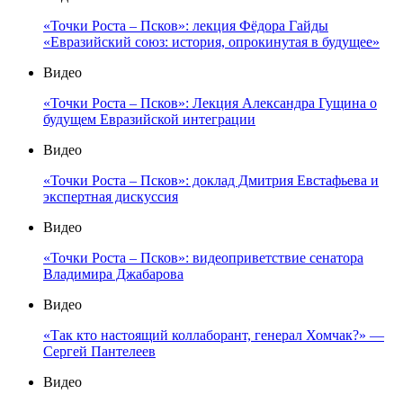
«Точки Роста – Псков»: лекция Фёдора Гайды
«Евразийский союз: история, опрокинутая в будущее»
Видео
«Точки Роста – Псков»: Лекция Александра Гущина о
будущем Евразийской интеграции
Видео
«Точки Роста – Псков»: доклад Дмитрия Евстафьева и
экспертная дискуссия
Видео
«Точки Роста – Псков»: видеоприветствие сенатора
Владимира Джабарова
Видео
«Так кто настоящий коллаборант, генерал Хомчак?» —
Сергей Пантелеев
Видео