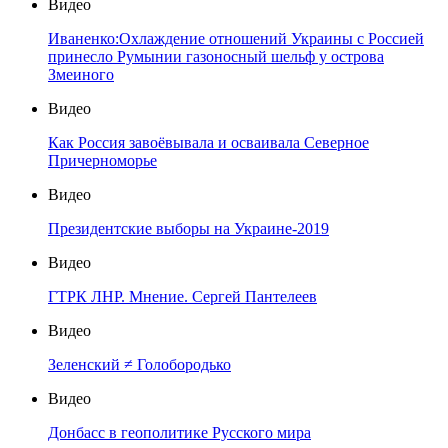
Видео
Иваненко:Охлаждение отношений Украины с Россией
принесло Румынии газоносный шельф у острова
Змеиного
Видео
Как Россия завоёвывала и осваивала Северное
Причерноморье
Видео
Президентские выборы на Украине-2019
Видео
ГТРК ЛНР. Мнение. Сергей Пантелеев
Видео
Зеленский ≠ Голобородько
Видео
Донбасс в геополитике Русского мира