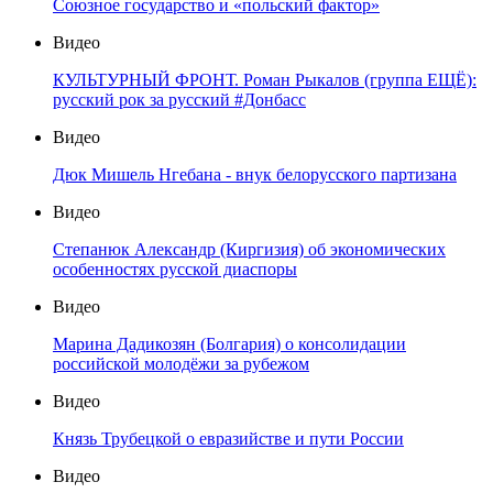
Союзное государство и «польский фактор»
Видео
КУЛЬТУРНЫЙ ФРОНТ. Роман Рыкалов (группа ЕЩЁ):
русский рок за русский #Донбасс
Видео
Дюк Мишель Нгебана - внук белорусского партизана
Видео
Степанюк Александр (Киргизия) об экономических
особенностях русской диаспоры
Видео
Марина Дадикозян (Болгария) о консолидации
российской молодёжи за рубежом
Видео
Князь Трубецкой о евразийстве и пути России
Видео