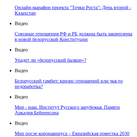
Онлайн-марафон проекта "Точки Роста": День второй -
Казахстан
Видео
Союзные отношения РФ и РБ должны быть закреплены
в новой белорусской Конституции
Видео
Упадет ли «белорусский балкон»?
Видео
Белорусский гамбит: кризис отношений или чья-то
недоработка?
Видео
Мир - наш. Институт Русского зарубежья. Памяти
Аркадия Бейненсона
Видео
Мир после коронавируса – Евразийская повестка 2030