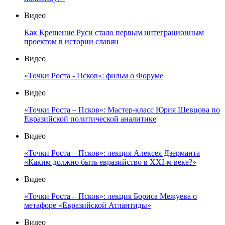
Видео
Как Крещение Руси стало первым интеграционным
проектом в истории славян
Видео
«Точки Роста - Псков»: фильм о Форуме
Видео
«Точки Роста – Псков»: Мастер-класс Юрия Шевцова по
Евразийской политической аналитике
Видео
«Точки Роста – Псков»: лекция Алексея Дзерманта
«Каким должно быть евразийство в XXI-м веке?»
Видео
«Точки Роста – Псков»: лекция Бориса Межуева о
метафоре «Евразийской Атлантиды»
Видео