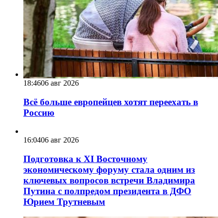
18:46
06 авг 2026
Всё больше европейцев хотят переехать в
Россию
16:04
06 авг 2026
Подготовка к XI Восточному
экономическому форуму стала одним из
ключевых вопросов встречи Владимира
Путина с полпредом президента в ДФО
Юрием Трутневым