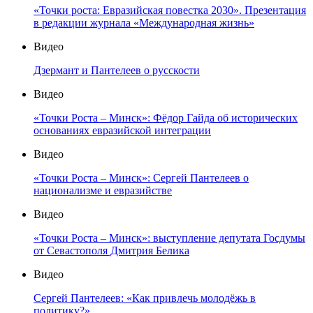
«Точки роста: Евразийская повестка 2030». Презентация
в редакции журнала «Международная жизнь»
Видео
Дзермант и Пантелеев о русскости
Видео
«Точки Роста – Минск»: Фёдор Гайда об исторических
основаниях евразийской интеграции
Видео
«Точки Роста – Минск»: Сергей Пантелеев о
национализме и евразийстве
Видео
«Точки Роста – Минск»: выступление депутата Госдумы
от Севастополя Дмитрия Белика
Видео
Сергей Пантелеев: «Как привлечь молодёжь в
политику?»