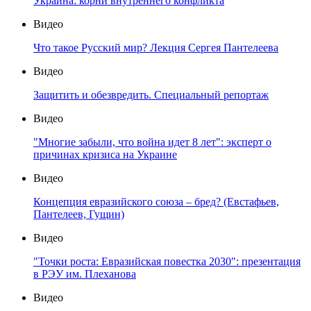
Украина: корни внутреннего конфликта
Видео
Что такое Русский мир? Лекция Сергея Пантелеева
Видео
Защитить и обезвредить. Специальный репортаж
Видео
"Многие забыли, что война идет 8 лет": эксперт о
причинах кризиса на Украине
Видео
Концепция евразийского союза – бред? (Евстафьев,
Пантелеев, Гущин)
Видео
"Точки роста: Евразийская повестка 2030": презентация
в РЭУ им. Плеханова
Видео