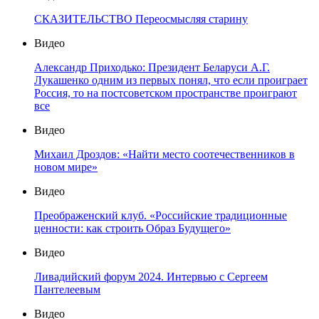
СКАЗИТЕЛЬСТВО Переосмысляя старину
Видео
Александр Приходько: Президент Беларуси А.Г.
Лукашенко одним из первых понял, что если проиграет
Россия, то на постсоветском пространстве проиграют
все
Видео
Михаил Дроздов: «Найти место соотечественников в
новом мире»
Видео
Преображенский клуб. «Российские традиционные
ценности: как строить Образ Будущего»
Видео
Ливадийский форум 2024. Интервью с Сергеем
Пантелеевым
Видео