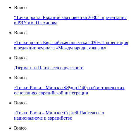
Видео
"Точки роста: Евразийская повестка 2030": презентация
в РЭУ им. Плеханова
Видео
«Точки роста: Евразийская повестка 2030». Презентация
в редакции журнала «Международная жизнь»
Видео
Дзермант и Пантелеев о русскости
Видео
«Точки Роста – Минск»: Фёдор Гайда об исторических
основаниях евразийской интеграции
Видео
«Точки Роста – Минск»: Сергей Пантелеев о
национализме и евразийстве
Видео