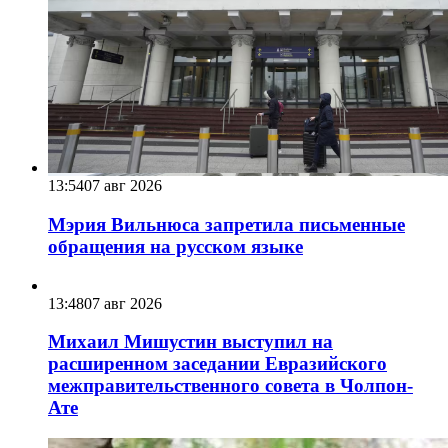
13:54
07 авг 2026
Мэрия Вильнюса запретила письменные
обращения на русском языке
13:48
07 авг 2026
Михаил Мишустин выступил на
расширенном заседании Евразийского
межправительственного совета в Чолпон-
Ате