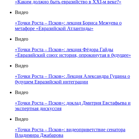
«Каким должно быть евразийство в XXI-м веке?»
Видео
«Точки Роста – Псков»: лекция Бориса Межуева о
метафоре «Евразийской Атлантиды»
Видео
«Точки Роста – Псков»: лекция Фёдора Гайды
«Евразийский союз: история, опрокинутая в будущее»
Видео
«Точки Роста – Псков»: Лекция Александра Гущина о
будущем Евразийской интеграции
Видео
«Точки Роста – Псков»: доклад Дмитрия Евстафьева и
экспертная дискуссия
Видео
«Точки Роста – Псков»: видеоприветствие сенатора
Владимира Джабарова