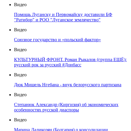
Видео
Помощь Луганску и Первомайску доставили БФ
"Ратибор" и РОО "Луганское землячество"
Видео
Союзное государство и «польский фактор»
Видео
КУЛЬТУРНЫЙ ФРОНТ. Роман Рыкалов (группа ЕЩЁ):
русский рок за русский #Донбасс
Видео
Дюк Мишель Нгебана - внук белорусского партизана
Видео
Степанюк Александр (Киргизия) об экономических
особенностях русской диаспоры
Видео
Марина Дадикозян (Болгария) о консолидации