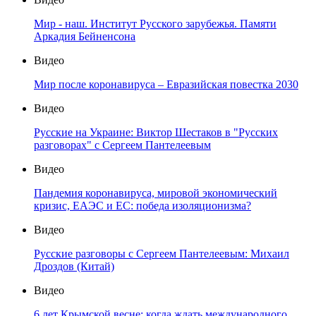
Мир - наш. Институт Русского зарубежья. Памяти
Аркадия Бейненсона
Видео
Мир после коронавируса – Евразийская повестка 2030
Видео
Русские на Украине: Виктор Шестаков в "Русских
разговорах" с Сергеем Пантелеевым
Видео
Пандемия коронавируса, мировой экономический
кризис, ЕАЭС и ЕС: победа изоляционизма?
Видео
Русские разговоры с Сергеем Пантелеевым: Михаил
Дроздов (Китай)
Видео
6 лет Крымской весне: когда ждать международного