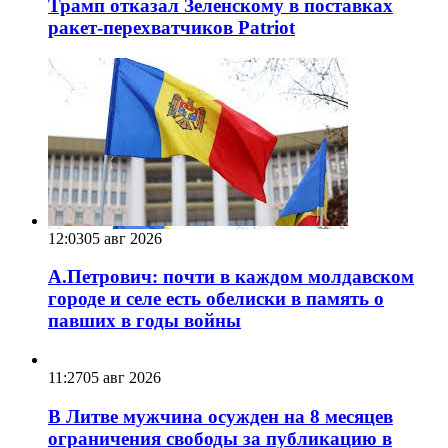
Трамп отказал Зеленскому в поставках
ракет-перехватчиков Patriot
12:03
05 авг 2026
А.Петрович: почти в каждом молдавском
городе и селе есть обелиски в память о
павших в годы войны
11:27
05 авг 2026
В Литве мужчина осужден на 8 месяцев
ограничения свободы за публикацию в