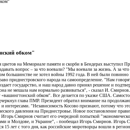
бком"
нский обком"
я цветов на Мемориале памяти и скорби в Бендерах выступил 
адавать вопрос – за что воевали? "Мы воевали за жизнь. А за чт
ом большинстве не хотел войны 1992 года. В ней были повинн
право приднестровского народа на самоопределение. "Нам говоря
создает государство, и наш народ давно принял решение и подтв
ы она не мешала нам нормально развиваться", - сказал И. Смирн
«вашингтонский обком". Все делается по указке США. Самосто
одчеркнул глава ПМР. Президент обратил внимание на продолж
 и интересами. "Независимость Косово признают, потому что эт
еского давления на Приднестровье. Новое постановление правит
Игорь Смирнов считает его очередной попыткой "экономического
ами и Молдове, и Украине", - пообещал Игорь Смирнов. Игорь 
я 15 лет с того дня, как российские миротворцы вошли в регион