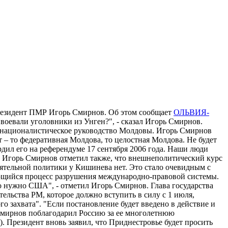
Президент ПМР Игорь Смирнов. Об этом сообщает
ОЛЬВИЯ-
о воевали уголовники из Унген?", - сказал Игорь Смирнов.
о националистическое руководство Молдовы. Игорь Смирнов
т – то федеративная Молдова, то целостная Молдова. Не будет
ердил его на референдуме 17 сентября 2006 года. Наши люди
ов. Игорь Смирнов отметил также, что внешнеполитический курс
ятельной политики у Кишинева нет. Это стало очевидным с
ающийся процесс разрушения международно-правовой системы.
о нужно США", - отметил Игорь Смирнов. Глава государства
ельства РМ, которое должно вступить в силу с 1 июля,
 захвата". "Если постановление будет введено в действие и
Смирнов поблагодарил Россию за ее многолетнюю
). Президент вновь заявил, что Приднестровье будет просить