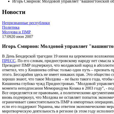
Игорь Смирнов: Молдовой управляет "вашингтонский о
Новости
Непризнанные республики
Политика
Молдова и ПМР
17:09
20 июн 2007
Игорь Смирнов: Молдовой управляет "вашингто
В День Бендерской трагедии 19 июня на церемонии возложени
ПРЕСС
. По его словам, приднестровскому народу нет смысла з
Президент ПМР подчеркнул, что молдавский народ в абсолютн
отметил, что у Кишинева сейчас только один путь – признать 
этого. Бессарабия здесь не имеет никаких прав. Это общество 
хорошо знают, что такое Молдова – не было такого года, чтоб
Кишинева глубоко чужд Приднестровью. "Молдовой управляет 
момента неподписания Меморандума Козака в 2003 году", - п
Все определяется не правовыми, а политическими аргументами
вновь подчеркнул, что Молдова не оставляет попыток экономич
ограничивает самостоятельность ПМР в импортных операциях. 
если его поддержит Украина, мы ответим экономическими мер
миротворческую деятельность в регионе (в этом году исполнитс