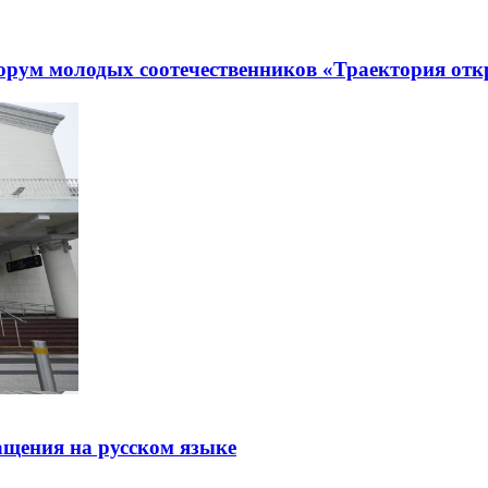
рум молодых соотечественников «Траектория отк
щения на русском языке