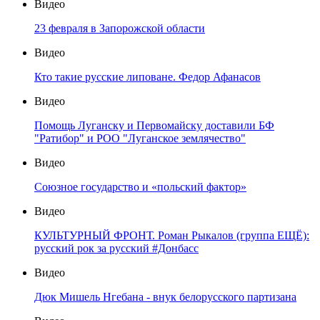
Видео
23 февраля в Запорожской области
Видео
Кто такие русские липоване. Федор Афанасов
Видео
Помощь Луганску и Первомайску доставили БФ
"Ратибор" и РОО "Луганское землячество"
Видео
Союзное государство и «польский фактор»
Видео
КУЛЬТУРНЫЙ ФРОНТ. Роман Рыкалов (группа ЕЩЁ):
русский рок за русский #Донбасс
Видео
Дюк Мишель Нгебана - внук белорусского партизана