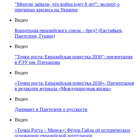
"Многие забыли, что война идет 8 лет": эксперт о
причинах кризиса на Украине
Видео
Концепция евразийского союза – бред? (Евстафьев,
Пантелеев, Гущин)
Видео
"Точки роста: Евразийская повестка 2030": презентация
в РЭУ им. Плеханова
Видео
«Точки роста: Евразийская повестка 2030». Презентация
в редакции журнала «Международная жизнь»
Видео
Дзермант и Пантелеев о русскости
Видео
«Точки Роста – Минск»: Фёдор Гайда об исторических
основаниях евразийской интеграции