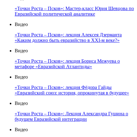
«Точки Роста – Псков»: Мастер-класс Юрия Шевцова по
Евразийской политической аналитике
Видео
«Точки Роста – Псков»: лекция Алексея Дзерманта
«Каким должно быть евразийство в XXI-м веке?»
Видео
«Точки Роста – Псков»: лекция Бориса Межуева о
метафоре «Евразийской Атлантиды»
Видео
«Точки Роста – Псков»: лекция Фёдора Гайды
«Евразийский союз: история, опрокинутая в будущее»
Видео
«Точки Роста – Псков»: Лекция Александра Гущина о
будущем Евразийской интеграции
Видео