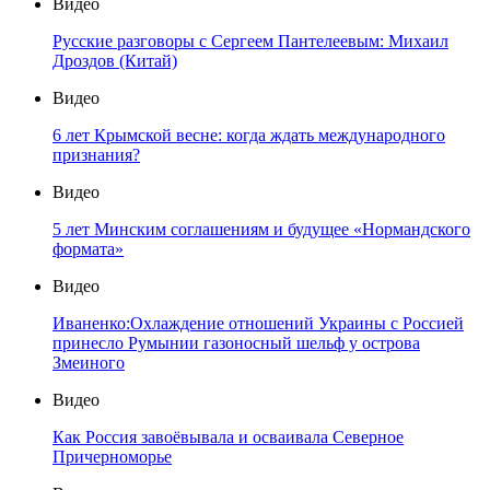
Видео
Русские разговоры с Сергеем Пантелеевым: Михаил
Дроздов (Китай)
Видео
6 лет Крымской весне: когда ждать международного
признания?
Видео
5 лет Минским соглашениям и будущее «Нормандского
формата»
Видео
Иваненко:Охлаждение отношений Украины с Россией
принесло Румынии газоносный шельф у острова
Змеиного
Видео
Как Россия завоёвывала и осваивала Северное
Причерноморье