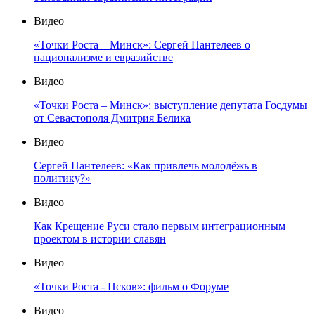
Видео
«Точки Роста – Минск»: Сергей Пантелеев о
национализме и евразийстве
Видео
«Точки Роста – Минск»: выступление депутата Госдумы
от Севастополя Дмитрия Белика
Видео
Сергей Пантелеев: «Как привлечь молодёжь в
политику?»
Видео
Как Крещение Руси стало первым интеграционным
проектом в истории славян
Видео
«Точки Роста - Псков»: фильм о Форуме
Видео