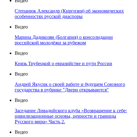
Видео
Степанюк Александр (Киргизия) об экономических
особенностях русской диаспоры
Видео
Марина Дадикозян (Болгария) о консолидации
российской молодёжи за рубежом
Видео
Князь Трубецкой о евразийстве и пути России
Видео
Андрей Якусик о своей работе и будущем Союзного
государства в рубрике "Двери открываются"
Видео
Заседание Ливадийского клуба «Возвращение к себе:
цивилизационные основы, ценности и границы
Русского мира» Часть 2.
Видео