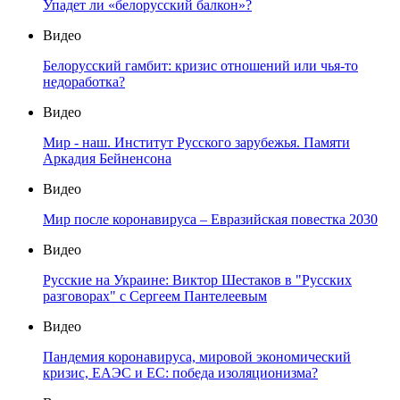
Упадет ли «белорусский балкон»?
Видео
Белорусский гамбит: кризис отношений или чья-то
недоработка?
Видео
Мир - наш. Институт Русского зарубежья. Памяти
Аркадия Бейненсона
Видео
Мир после коронавируса – Евразийская повестка 2030
Видео
Русские на Украине: Виктор Шестаков в "Русских
разговорах" с Сергеем Пантелеевым
Видео
Пандемия коронавируса, мировой экономический
кризис, ЕАЭС и ЕС: победа изоляционизма?