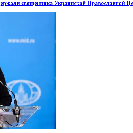
держали священника Украинской Православной Ц