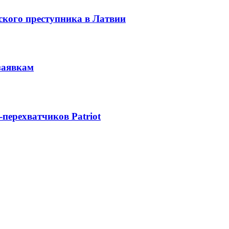
ского преступника в Латвии
заявкам
-перехватчиков Patriot