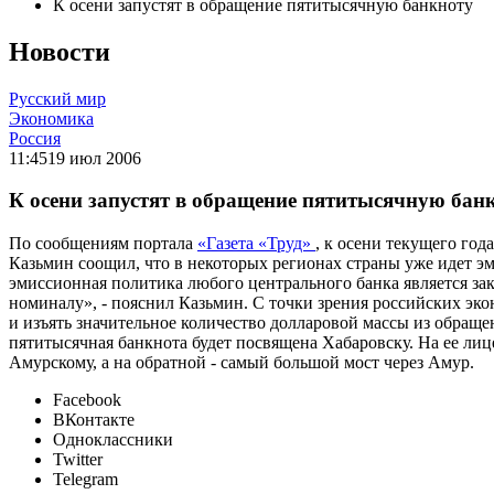
К осени запустят в обращение пятитысячную банкноту
Новости
Русский мир
Экономика
Россия
11:45
19 июл 2006
К осени запустят в обращение пятитысячную бан
По сообщениям портала
«Газета «Труд»
, к осени текущего го
Казьмин соощил, что в некоторых регионах страны уже идет э
эмиссионная политика любого центрального банка является закр
номиналу», - пояснил Казьмин. С точки зрения российских э
и изъять значительное количество долларовой массы из обращ
пятитысячная банкнота будет посвящена Хабаровску. На ее ли
Амурскому, а на обратной - самый большой мост через Амур.
Facebook
ВКонтакте
Одноклассники
Twitter
Telegram