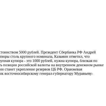
остоинством 5000 рублей. Президент Сбербанка РФ Андрей
упюры столь крупного номинала, Казьмин отметил, что
рупная купюра - это 1000 рублей, нужна купюра, близкая по
ить позиции российской валюты на внутреннем денежном рынке
сии станет укрепление резервов ЦБ РФ. Оранжевая
ник восточносибирскому генерал-губернатору Муравьеву-