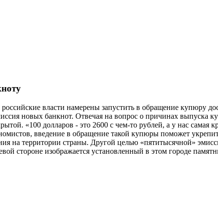
кноту
да российские власти намерены запустить в обращение купюру д
миссия новых банкнот. Отвечая на вопрос о причинах выпуска к
ытой. «100 долларов - это 2600 с чем-то рублей, а у нас самая к
кономистов, введение в обращение такой купюры поможет укреп
ения на территории страны. Другой целью «пятитысячной» эмис
цевой стороне изображается установленный в этом городе памят