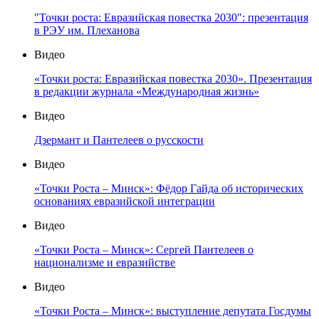
"Точки роста: Евразийская повестка 2030": презентация
в РЭУ им. Плеханова
Видео
«Точки роста: Евразийская повестка 2030». Презентация
в редакции журнала «Международная жизнь»
Видео
Дзермант и Пантелеев о русскости
Видео
«Точки Роста – Минск»: Фёдор Гайда об исторических
основаниях евразийской интеграции
Видео
«Точки Роста – Минск»: Сергей Пантелеев о
национализме и евразийстве
Видео
«Точки Роста – Минск»: выступление депутата Госдумы