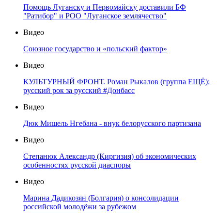
Помощь Луганску и Первомайску доставили БФ
"Ратибор" и РОО "Луганское землячество"
Видео
Союзное государство и «польский фактор»
Видео
КУЛЬТУРНЫЙ ФРОНТ. Роман Рыкалов (группа ЕЩЁ):
русский рок за русский #Донбасс
Видео
Дюк Мишель Нгебана - внук белорусского партизана
Видео
Степанюк Александр (Киргизия) об экономических
особенностях русской диаспоры
Видео
Марина Дадикозян (Болгария) о консолидации
российской молодёжи за рубежом