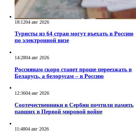
18:12
04 авг 2026
Туристы из 64 стран могут въехать в Россию
по электронной визе
14:28
04 авг 2026
Россиянам скоро станет проще переезжать в
Беларусь, а белорусам – в Россию
12:36
04 авг 2026
Соотечественники в Сербии почтили память
павших в Первой мировой войне
11:48
04 авг 2026