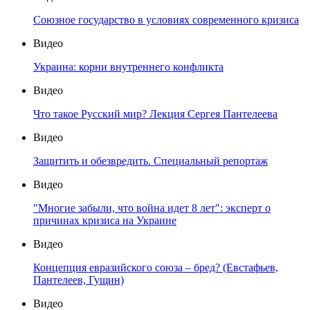
Союзное государство в условиях современного кризиса
Видео
Украина: корни внутреннего конфликта
Видео
Что такое Русский мир? Лекция Сергея Пантелеева
Видео
Защитить и обезвредить. Специальный репортаж
Видео
"Многие забыли, что война идет 8 лет": эксперт о
причинах кризиса на Украине
Видео
Концепция евразийского союза – бред? (Евстафьев,
Пантелеев, Гущин)
Видео