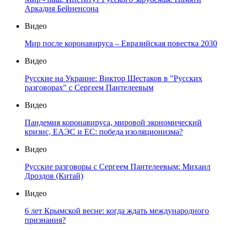
Аркадия Бейненсона
Видео
Мир после коронавируса – Евразийская повестка 2030
Видео
Русские на Украине: Виктор Шестаков в "Русских
разговорах" с Сергеем Пантелеевым
Видео
Пандемия коронавируса, мировой экономический
кризис, ЕАЭС и ЕС: победа изоляционизма?
Видео
Русские разговоры с Сергеем Пантелеевым: Михаил
Дроздов (Китай)
Видео
6 лет Крымской весне: когда ждать международного
признания?