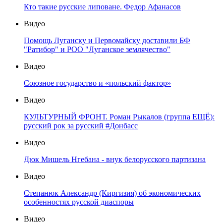
Кто такие русские липоване. Федор Афанасов
Видео
Помощь Луганску и Первомайску доставили БФ
"Ратибор" и РОО "Луганское землячество"
Видео
Союзное государство и «польский фактор»
Видео
КУЛЬТУРНЫЙ ФРОНТ. Роман Рыкалов (группа ЕЩЁ):
русский рок за русский #Донбасс
Видео
Дюк Мишель Нгебана - внук белорусского партизана
Видео
Степанюк Александр (Киргизия) об экономических
особенностях русской диаспоры
Видео