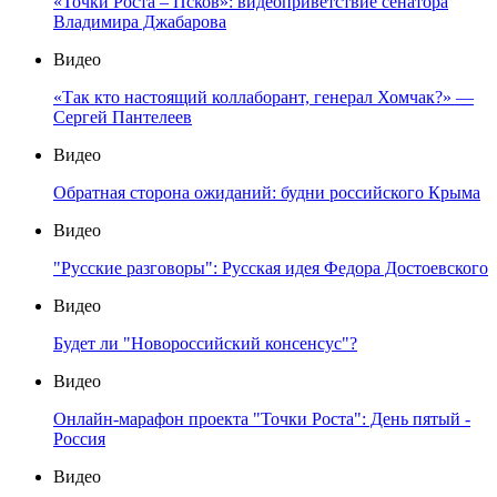
«Точки Роста – Псков»: видеоприветствие сенатора
Владимира Джабарова
Видео
«Так кто настоящий коллаборант, генерал Хомчак?» —
Сергей Пантелеев
Видео
Обратная сторона ожиданий: будни российского Крыма
Видео
"Русские разговоры": Русская идея Федора Достоевского
Видео
Будет ли "Новороссийский консенсус"?
Видео
Онлайн-марафон проекта "Точки Роста": День пятый -
Россия
Видео