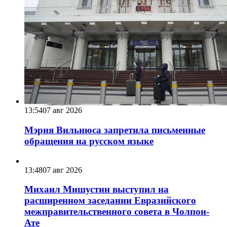
13:54
07 авг 2026
Мэрия Вильнюса запретила письменные
обращения на русском языке
13:48
07 авг 2026
Михаил Мишустин выступил на
расширенном заседании Евразийского
межправительственного совета в Чолпон-
Ате