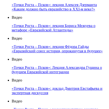
«Точки Роста – Псков»: лекция Алексея Дзерманта
«Каким должно быть евразийство в XXI-м веке?»
Видео
«Точки Роста – Псков»: лекция Бориса Межуева о
метафоре «Евразийской Атлантиды»
Видео
«Точки Роста – Псков»: лекция Фёдора Гайды
«Евразийский союз: история, опрокинутая в будущее»
Видео
«Точки Роста – Псков»: Лекция Александра Гущина о
будущем Евразийской интеграции
Видео
«Точки Роста – Псков»: доклад Дмитрия Евстафьева и
экспертная дискуссия
Видео