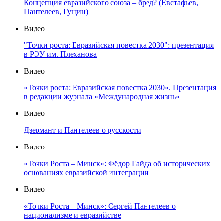
Концепция евразийского союза – бред? (Евстафьев,
Пантелеев, Гущин)
Видео
"Точки роста: Евразийская повестка 2030": презентация
в РЭУ им. Плеханова
Видео
«Точки роста: Евразийская повестка 2030». Презентация
в редакции журнала «Международная жизнь»
Видео
Дзермант и Пантелеев о русскости
Видео
«Точки Роста – Минск»: Фёдор Гайда об исторических
основаниях евразийской интеграции
Видео
«Точки Роста – Минск»: Сергей Пантелеев о
национализме и евразийстве