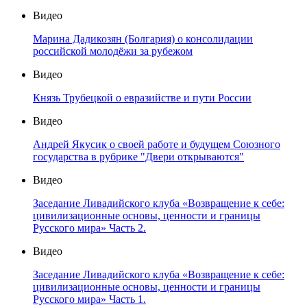
Видео
Марина Дадикозян (Болгария) о консолидации
российской молодёжи за рубежом
Видео
Князь Трубецкой о евразийстве и пути России
Видео
Андрей Якусик о своей работе и будущем Союзного
государства в рубрике "Двери открываются"
Видео
Заседание Ливадийского клуба «Возвращение к себе:
цивилизационные основы, ценности и границы
Русского мира» Часть 2.
Видео
Заседание Ливадийского клуба «Возвращение к себе:
цивилизационные основы, ценности и границы
Русского мира» Часть 1.