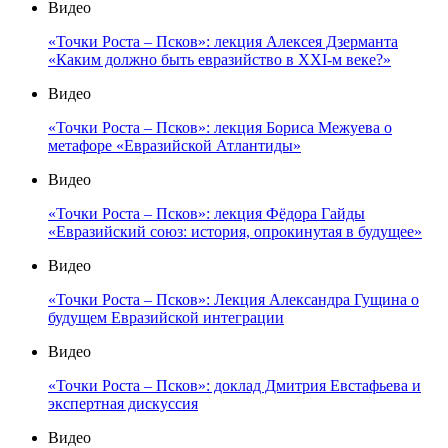
Видео
«Точки Роста – Псков»: лекция Алексея Дзерманта
«Каким должно быть евразийство в XXI-м веке?»
Видео
«Точки Роста – Псков»: лекция Бориса Межуева о
метафоре «Евразийской Атлантиды»
Видео
«Точки Роста – Псков»: лекция Фёдора Гайды
«Евразийский союз: история, опрокинутая в будущее»
Видео
«Точки Роста – Псков»: Лекция Александра Гущина о
будущем Евразийской интеграции
Видео
«Точки Роста – Псков»: доклад Дмитрия Евстафьева и
экспертная дискуссия
Видео