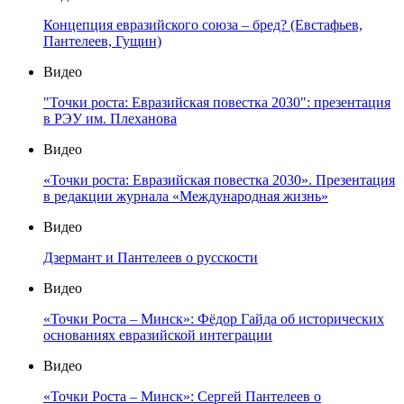
Концепция евразийского союза – бред? (Евстафьев,
Пантелеев, Гущин)
Видео
"Точки роста: Евразийская повестка 2030": презентация
в РЭУ им. Плеханова
Видео
«Точки роста: Евразийская повестка 2030». Презентация
в редакции журнала «Международная жизнь»
Видео
Дзермант и Пантелеев о русскости
Видео
«Точки Роста – Минск»: Фёдор Гайда об исторических
основаниях евразийской интеграции
Видео
«Точки Роста – Минск»: Сергей Пантелеев о