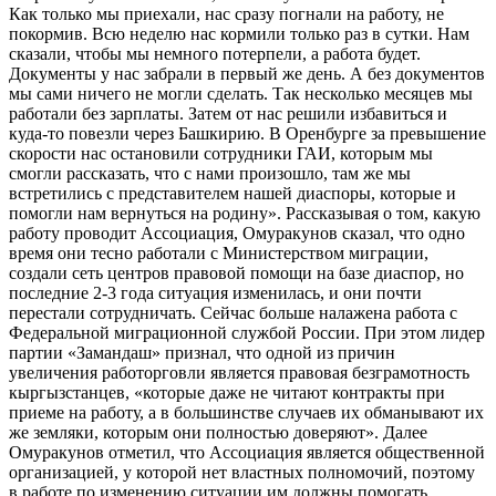
Как только мы приехали, нас сразу погнали на работу, не
покормив. Всю неделю нас кормили только раз в сутки. Нам
сказали, чтобы мы немного потерпели, а работа будет.
Документы у нас забрали в первый же день. А без документов
мы сами ничего не могли сделать. Так несколько месяцев мы
работали без зарплаты. Затем от нас решили избавиться и
куда-то повезли через Башкирию. В Оренбурге за превышение
скорости нас остановили сотрудники ГАИ, которым мы
смогли рассказать, что с нами произошло, там же мы
встретились с представителем нашей диаспоры, которые и
помогли нам вернуться на родину». Рассказывая о том, какую
работу проводит Ассоциация, Омуракунов сказал, что одно
время они тесно работали с Министерством миграции,
создали сеть центров правовой помощи на базе диаспор, но
последние 2-3 года ситуация изменилась, и они почти
перестали сотрудничать. Сейчас больше налажена работа с
Федеральной миграционной службой России. При этом лидер
партии «Замандаш» признал, что одной из причин
увеличения работорговли является правовая безграмотность
кыргызстанцев, «которые даже не читают контракты при
приеме на работу, а в большинстве случаев их обманывают их
же земляки, которым они полностью доверяют». Далее
Омуракунов отметил, что Ассоциация является общественной
организацией, у которой нет властных полномочий, поэтому
в работе по изменению ситуации им должны помогать