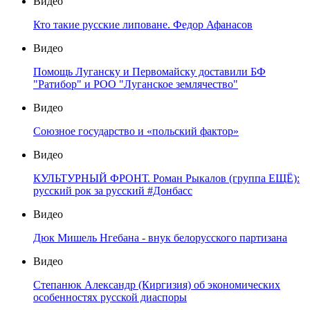
Видео
Кто такие русские липоване. Федор Афанасов
Видео
Помощь Луганску и Первомайску доставили БФ
"Ратибор" и РОО "Луганское землячество"
Видео
Союзное государство и «польский фактор»
Видео
КУЛЬТУРНЫЙ ФРОНТ. Роман Рыкалов (группа ЕЩЁ):
русский рок за русский #Донбасс
Видео
Дюк Мишель Нгебана - внук белорусского партизана
Видео
Степанюк Александр (Киргизия) об экономических
особенностях русской диаспоры