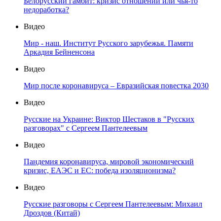
Белорусский гамбит: кризис отношений или чья-то
недоработка?
Видео
Мир - наш. Институт Русского зарубежья. Памяти
Аркадия Бейненсона
Видео
Мир после коронавируса – Евразийская повестка 2030
Видео
Русские на Украине: Виктор Шестаков в "Русских
разговорах" с Сергеем Пантелеевым
Видео
Пандемия коронавируса, мировой экономический
кризис, ЕАЭС и ЕС: победа изоляционизма?
Видео
Русские разговоры с Сергеем Пантелеевым: Михаил
Дроздов (Китай)