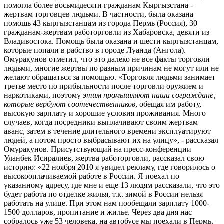
помогла более восьмидесяти гражданам Кыргызстана -
жертвам торговцев людьми. В частности, была оказана
помощь 43 кыргызстанцам из города Пермь (Россия), 30
гражданам-жертвам работорговли из Хабаровска, девяти из
Владивостока. Помощь была оказана и шести кыргызстанцам,
которые попали в рабство в городе Луанда (Ангола).
Омуракунов отметил, что это далеко не все факты торговли
людьми, многие жертвы по разным причинам не могут или не
желают обращаться за помощью. «Торговля людьми занимает
третье место по прибыльности после торговли оружием и
наркотиками, поэтому
этим промышляют наши сограждане,
которые вербуют соотечественников
, обещая им работу,
высокую зарплату и хорошие условия проживания. Много
случаев, когда посредники выплачивают своим жертвам
аванс, затем в течение длительного времени эксплуатируют
людей, а потом просто выбрасывают их на улицу», - рассказал
Омуракунов. Присутствующий на пресс-конференции
Уланбек Исиралиев, жертва работорговли, рассказал свою
историю: «22 ноября 2010 я увидел рекламу, где говорилось о
высокооплачиваемой работе в России. Я поехал по
указанному адресу, где мне и еще 13 людям рассказали, что это
будет работа по отделке жилья, т.к. зимой в России нельзя
работать на улице. При этом нам пообещали зарплату 1000-
1500 долларов, пропитание и жилье. Через два дня нас
собралось уже 53 человека, на автобусе мы поехали в Пермь.