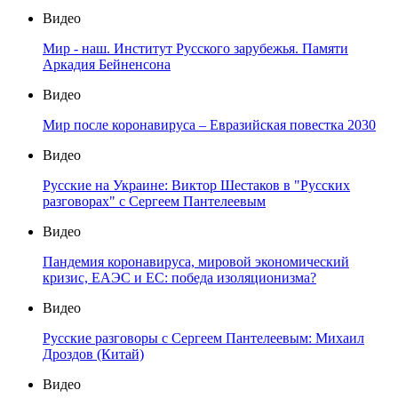
Видео
Мир - наш. Институт Русского зарубежья. Памяти
Аркадия Бейненсона
Видео
Мир после коронавируса – Евразийская повестка 2030
Видео
Русские на Украине: Виктор Шестаков в "Русских
разговорах" с Сергеем Пантелеевым
Видео
Пандемия коронавируса, мировой экономический
кризис, ЕАЭС и ЕС: победа изоляционизма?
Видео
Русские разговоры с Сергеем Пантелеевым: Михаил
Дроздов (Китай)
Видео