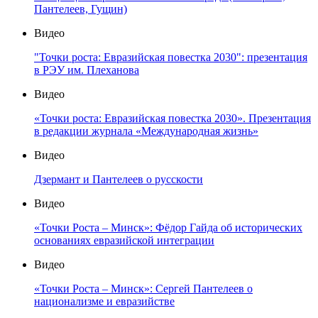
Пантелеев, Гущин)
Видео
"Точки роста: Евразийская повестка 2030": презентация
в РЭУ им. Плеханова
Видео
«Точки роста: Евразийская повестка 2030». Презентация
в редакции журнала «Международная жизнь»
Видео
Дзермант и Пантелеев о русскости
Видео
«Точки Роста – Минск»: Фёдор Гайда об исторических
основаниях евразийской интеграции
Видео
«Точки Роста – Минск»: Сергей Пантелеев о
национализме и евразийстве