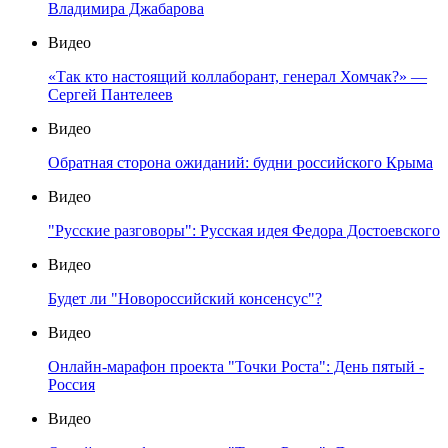
Владимира Джабарова
Видео
«Так кто настоящий коллаборант, генерал Хомчак?» —
Сергей Пантелеев
Видео
Обратная сторона ожиданий: будни российского Крыма
Видео
"Русские разговоры": Русская идея Федора Достоевского
Видео
Будет ли "Новороссийский консенсус"?
Видео
Онлайн-марафон проекта "Точки Роста": День пятый -
Россия
Видео