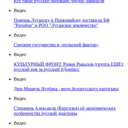
Кто такие русские липоване. Федор Афанасов
Видео
Помощь Луганску и Первомайску доставили БФ
"Ратибор" и РОО "Луганское землячество"
Видео
Союзное государство и «польский фактор»
Видео
КУЛЬТУРНЫЙ ФРОНТ. Роман Рыкалов (группа ЕЩЁ):
русский рок за русский #Донбасс
Видео
Дюк Мишель Нгебана - внук белорусского партизана
Видео
Степанюк Александр (Киргизия) об экономических
особенностях русской диаспоры
Видео