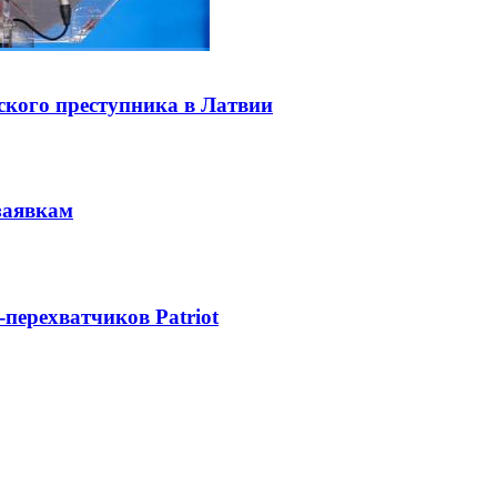
ского преступника в Латвии
заявкам
-перехватчиков Patriot