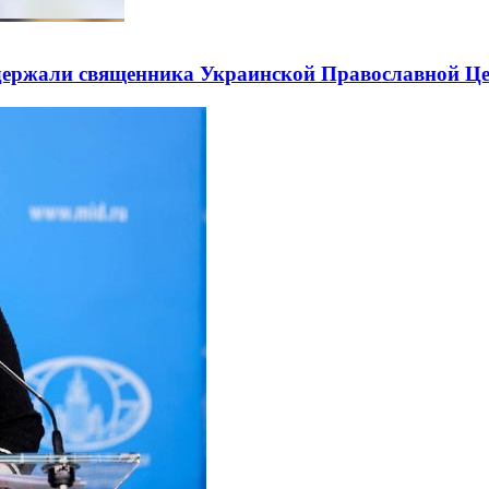
держали священника Украинской Православной Ц