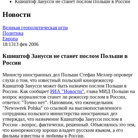
Кшиштоф Занусси не станет послом Польши в России
Новости
Великая геополитическая игра
Политика
Европа
18:13
13 фев 2006
Кшиштоф Занусси не станет послом Польши в
России
Министр иностранных дел Польши Стефан Меллер опроверг
слухи о том, что известный польский кинорежиссер
Кшиштоф Занусси может быть назначен послом Польши в
России. Как сообщает
РИА "Новости"
, глава МИД Польши на
вопрос журналистов станет ли режиссер послом в России,
ответил: "Точно нет". Напомним, что еженедельник
"Newsweek Polska" со ссылкой на высокопоставленного
сотрудника польского министерства иностранных дел
утверждал, что назначение Кшиштофа Занусси послом в
России - вопрос, фактически, решенный. Объяснялось это тем,
что кинорежиссер хорошо владеет русским языком, а его
фильмы известны и любимы в России.