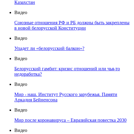
Казахстан
Видео
Союзные отношения РФ и РБ должны быть закреплены
в новой белорусской Конституции
Видео
Упадет ли «белорусский балкон»?
Видео
Белорусский гамбит: кризис отношений или чья-то
недоработка?
Видео
Мир - наш. Институт Русского зарубежья. Памяти
Аркадия Бейненсона
Видео
Мир после коронавируса – Евразийская повестка 2030
Видео