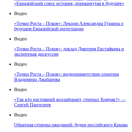
«Евразийский союз: история, опрокинутая в будущее»
Видео
«Точки Роста – Псков»: Лекция Александра Гущина о
будущем Евразийской интеграции
Видео
«Точки Роста – Псков»: доклад Дмитрия Евстафьева и
экспертная дискуссия
Видео
«Точки Роста – Псков»: видеоприветствие сенатора
Владимира Джабарова
Видео
«Так кто настоящий коллаборант, генерал Хомчак?» —
Сергей Пантелеев
Видео
Обратная сторона ожиданий: будни российского Крыма