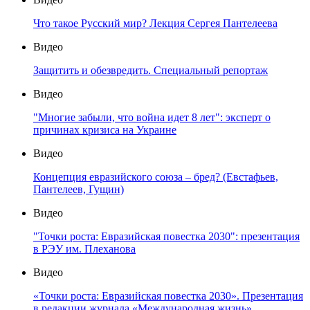
Что такое Русский мир? Лекция Сергея Пантелеева
Видео
Защитить и обезвредить. Специальный репортаж
Видео
"Многие забыли, что война идет 8 лет": эксперт о
причинах кризиса на Украине
Видео
Концепция евразийского союза – бред? (Евстафьев,
Пантелеев, Гущин)
Видео
"Точки роста: Евразийская повестка 2030": презентация
в РЭУ им. Плеханова
Видео
«Точки роста: Евразийская повестка 2030». Презентация
в редакции журнала «Международная жизнь»