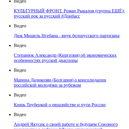
Видео
КУЛЬТУРНЫЙ ФРОНТ. Роман Рыкалов (группа ЕЩЁ):
русский рок за русский #Донбасс
Видео
Дюк Мишель Нгебана - внук белорусского партизана
Видео
Степанюк Александр (Киргизия) об экономических
особенностях русской диаспоры
Видео
Марина Дадикозян (Болгария) о консолидации
российской молодёжи за рубежом
Видео
Князь Трубецкой о евразийстве и пути России
Видео
Андрей Якусик о своей работе и будущем Союзного