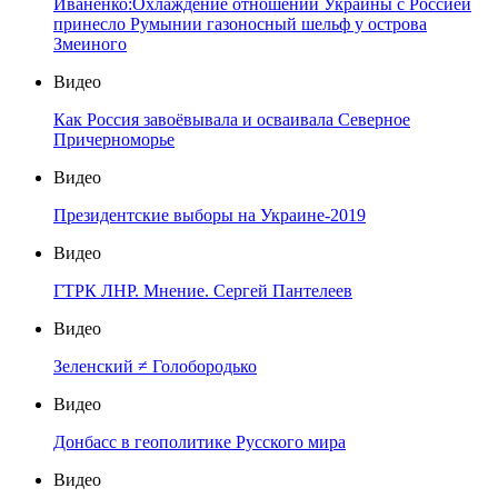
Иваненко:Охлаждение отношений Украины с Россией
принесло Румынии газоносный шельф у острова
Змеиного
Видео
Как Россия завоёвывала и осваивала Северное
Причерноморье
Видео
Президентские выборы на Украине-2019
Видео
ГТРК ЛНР. Мнение. Сергей Пантелеев
Видео
Зеленский ≠ Голобородько
Видео
Донбасс в геополитике Русского мира
Видео