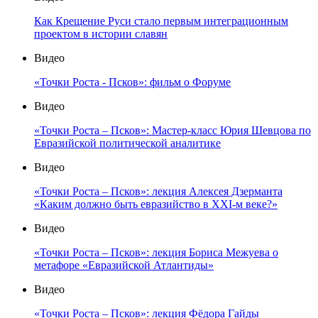
Как Крещение Руси стало первым интеграционным
проектом в истории славян
Видео
«Точки Роста - Псков»: фильм о Форуме
Видео
«Точки Роста – Псков»: Мастер-класс Юрия Шевцова по
Евразийской политической аналитике
Видео
«Точки Роста – Псков»: лекция Алексея Дзерманта
«Каким должно быть евразийство в XXI-м веке?»
Видео
«Точки Роста – Псков»: лекция Бориса Межуева о
метафоре «Евразийской Атлантиды»
Видео
«Точки Роста – Псков»: лекция Фёдора Гайды